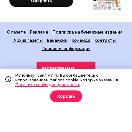
Оформить
О газете
Реклама
Подписка на бумажные издания
Архив газеты
Вакансии
Команда
Контакты
Правовая информация
Используя сайт vm.ru, Вы соглашаетесь с
использованием файлов cookie, которые указаны в
Политике конфиденциальности
Издание создано при финансовой поддержке Департамента
Хорошо
средств массовой информации и рекламы города Москвы.
На сайте применяются рекомендательные технологии
(информационные технологии предоставления информации
на основе сбора, систематизации и анализа сведений,
относящихся к предпочтениям пользователей сети
«Интернет», находящихся на территории Российской
Федерации).