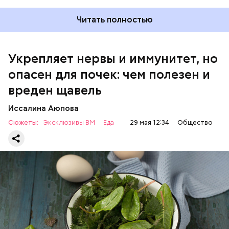
Читать полностью
Укрепляет нервы и иммунитет, но
опасен для почек: чем полезен и
— Если человек уже болеет мочекаменной
вреден щавель
болезнью, щавель ему не рекомендуется. При
артрите, гастрите, холецистите, синдроме
Иссалина Аюпова
раздраженного кишечника, язвах и панкреатите
Сюжеты:
Эксклюзивы ВМ
Еда
29 мая 12:34
Общество
продукт тоже лучше исключить из рациона, —
предупредила врач. — Он может привести к
повышению кислотности желудка и раздражать
слизистые оболочки.