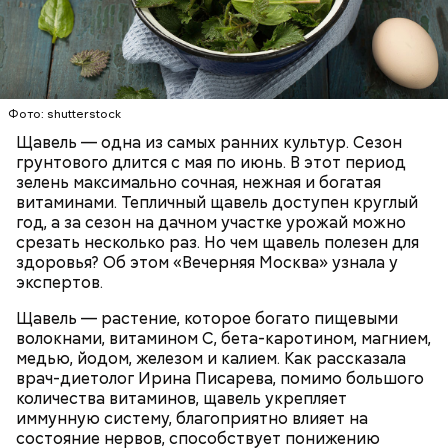
Опасность же щавеля состоит в том, что он
содержит большое количество щавелевой кислоты,
которая может способствовать образованию
Фото: shutterstock
камней в почках, объяснила диетолог.
Щавель — одна из самых ранних культур. Сезон
ЗДОРОВЬЕ
ВРАЧИ
РАСТЕНИЯ
грунтового длится с мая по июнь. В этот период
ПРОДУКТЫ
зелень максимально сочная, нежная и богатая
витаминами. Тепличный щавель доступен круглый
год, а за сезон на дачном участке урожай можно
срезать несколько раз. Но чем щавель полезен для
здоровья? Об этом «Вечерняя Москва» узнала у
экспертов.
Щавель — растение, которое богато пищевыми
волокнами, витамином С, бета-каротином, магнием,
медью, йодом, железом и калием. Как рассказала
врач-диетолог Ирина Писарева, помимо большого
количества витаминов, щавель укрепляет
иммунную систему, благоприятно влияет на
состояние нервов, способствует понижению