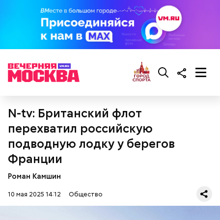
кабачок;
брынза;
растительное масло;
помидоры черри либо грунтовые.
N-tv: Британский флот
беременным, кормящим женщинам;
перехватил российскую
людям с ослабленной иммунной системой;
пожилым;
подводную лодку у берегов
детям.
Франции
Роман Камшин
10 мая 2025 14:12
Общество
Ингредиенты: