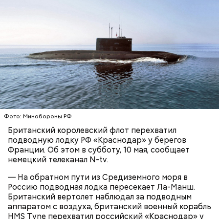
Ранние плоды, по словам врача, лучше не есть:
Терапевт Кондрахин назвал
Фото: Минобороны РФ
Чистит сосуды и защищает от
продукты и напитки, которые
рака: чем полезен кресс-салат
Британский королевский флот перехватил
выводят токсины из организма
подводную лодку РФ «Краснодар» у берегов
Франции. Об этом в субботу, 10 мая, сообщает
немецкий телеканал N-tv.
— На обратном пути из Средиземного моря в
Россию подводная лодка пересекает Ла-Манш.
Спагетти из кабачков
Британский вертолет наблюдал за подводным
аппаратом с воздуха, британский военный корабль
HMS Tyne перехватил российский «Краснодар» у