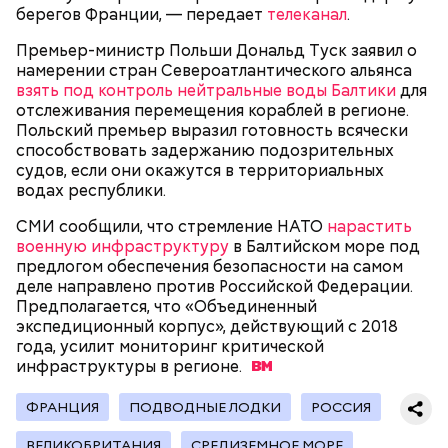
берегов Франции, — передает
телеканал
.
— В дыне содержится много сахара, который
Премьер-министр Польши Дональд Туск заявил о
представлен фруктозой. С одной стороны — это
намерении стран Североатлантического альянса
хорошо, потому что дает энергию. Но важно
взять под контроль нейтральные воды Балтики
для
помнить, что сладкими дынями не нужно сильно
отслеживания перемещения кораблей в регионе.
увлекаться, так же как и арбузами, людям с
Польский премьер выразил готовность всячески
сахарным диабетом и лишним весом, —
способствовать задержанию подозрительных
подчеркнула доктор.
судов, если они окажутся в территориальных
водах республики.
СМИ сообщили, что стремление НАТО
нарастить
военную инфраструктуру
в Балтийском море под
предлогом обеспечения безопасности на самом
— Кабачки, порезанные кубиками, нужно легко
деле направлено против Российской Федерации.
обжарить на сковороде. К ним добавляются зелень
Предполагается, что «Объединенный
петрушки, чеснок, соль и оливковое масло.
экспедиционный корпус», действующий с 2018
Получается очень вкусно, — поделился рецептом
года, усилит мониторинг критической
Копылов.
инфраструктуры в
регионе.
ФРАНЦИЯ
ПОДВОДНЫЕ ЛОДКИ
РОССИЯ
с сахарным диабетом;
ВЕЛИКОБРИТАНИЯ
СРЕДИЗЕМНОЕ МОРЕ