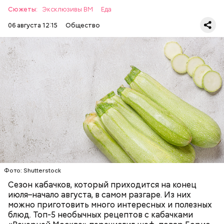
Сюжеты:
Эксклюзивы ВМ
Еда
06 августа 12:15
Общество
Ингредиенты:
— Наиболее распространенные борщ, щи, котлеты,
салаты, лаваш с творогом и сыром, пироги, омлет,
запеканка. Щавеля там везде используется
ЕДА
ОВОЩИ
РЕЦЕПТЫ
немного, поэтому никакого вреда от него не будет.
Чем разнообразнее рацион питания человека, тем
лучше. Потому что это исключает вероятность
возникновения дефицитов микроэлементов, —
заверил специалист.
Фото: Shutterstock
Фото: Shutterstock
Сезон кабачков, который приходится на конец
июля–начало августа, в самом разгаре. Из них
можно приготовить много интересных и полезных
блюд. Топ-5 необычных рецептов с кабачками