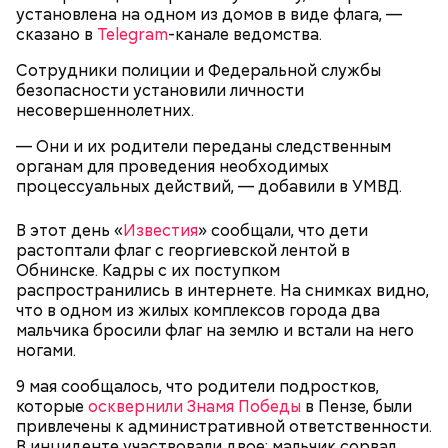
установлена на одном из домов в виде флага, —
сказано в
Telegram
-канале ведомства.
Сотрудники полиции и Федеральной службы
безопасности установили личности
несовершеннолетних.
— Они и их родители переданы следственным
органам для проведения необходимых
процессуальных действий, — добавили в УМВД.
Как идет расследование
В этот день «
Известия
» сообщали, что дети
Кто еще был жертвой Миссюры
растоптали флаг с георгиевской лентой в
Обнинске. Кадры с их поступком
распространились в интернете. На снимках видно,
что в одном из жилых комплексов города два
мальчика бросили флаг на землю и встали на него
ногами.
9 мая сообщалось, что родители подростков,
которые
осквернили Знамя Победы
в Пензе, были
привлечены к административной ответственности.
В инциденте участвовали двое: мальчик сорвал