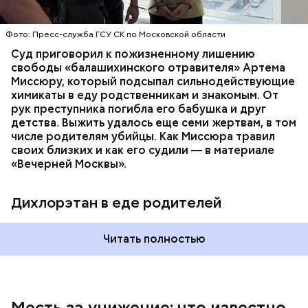
химикат дихлорэтан, который не мог попасть в
организм супругов случайно. То же самое вещество
нашли в еде, изъятой из квартиры пострадавших.
Фото: Пресс-служба ГСУ СК по Московской области
Суд приговорил к пожизненному лишению
свободы «балашихинского отравителя» Артема
Миссюру, который подсыпал сильнодействующие
химикаты в еду родственникам и знакомым. От
рук преступника погибла его бабушка и друг
детства. Выжить удалось еще семи жертвам, в том
числе родителям убийцы. Как Миссюра травил
своих близких и как его судили — в материале
— Личность подозреваемого установлена,
«Вечерней Москвы».
полицией принимаются меры к задержанию, —
сообщили в пресс-службе
ГУ МВД России
по
Республике Дагестан.
Дихлорэтан в еде родителей
Читать полностью
Месть за унижение: что известно