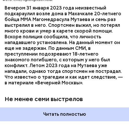
в спортсмена не менее семи раз и скрылся.
СПОРТ
СЛЕДСТВЕННЫЙ КОМИТЕТ
ММА
Вечером 31 января 2023 года неизвестный
Очевидцы трагедии вызвали полицию и скорую
РЕСПУБЛИКА ДАГЕСТАН
СМЕРТЬ
подкараулил возле дома в Махачкале 20-летнего
помощь, однако врачи оказались бессильны —
бойца ММА Магомедрасула Мутаева и семь раз
пострадавший умер по пути в больницу.
выстрелил в него. Спортсмен выжил, но потерял
много крови и умер в карете скорой помощи.
Вскоре полиция сообщила, что личность
нападавшего установлена. На данный момент он
еще не задержан. По данным СМИ, в
преступлении подозревают 18-летнего
знакомого погибшего, с которым у него был
конфликт. Летом 2023 года на Мутаева уже
нападали, однако тогда спортсмен не пострадал.
Что известно о трагедии и как идет следствие, —
в материале «Вечерней Москвы».
Не менее семи выстрелов
Читать полностью