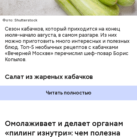
возникновения дефицитов микроэлементов, —
заверил специалист.
Фото: Shutterstock
Фото: Shutterstock
Сезон кабачков, который приходится на конец
июля–начало августа, в самом разгаре. Из них
можно приготовить много интересных и полезных
блюд. Топ-5 необычных рецептов с кабачками
«Вечерней Москве» перечислил шеф-повар Борис
Вред дыни
Копылов.
Салат из жареных кабачков
А врач-эндокринолог Алексей Калинчев рассказал,
что существует множество блюд, где используют
растение.
Читать полностью
кремний — укрепляет кости, зубы, волосы и
ногти и оказывает омолаживающее действие;
витамин С — работает как антиоксидант,
иммуномодулятор, помогает выработке
соединительной ткани, улучшает тургор кожи;
Омолаживает и делает органам
клетчатка — достаточно нежная и забирает
«пилинг изнутри»: чем полезна
излишки холестерина, сахара и соли тяжелых