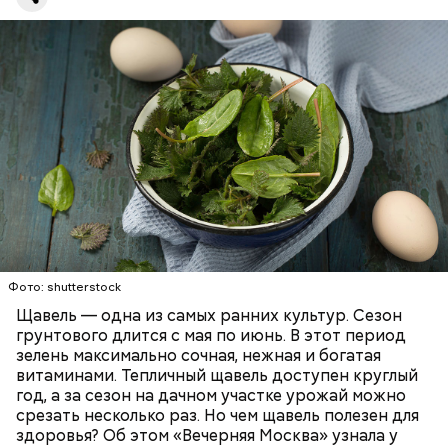
повышению кислотности желудка и раздражать
слизистые оболочки.
Опасность же щавеля состоит в том, что он
содержит большое количество щавелевой кислоты,
которая может способствовать образованию
Фото: shutterstock
камней в почках, объяснила диетолог.
Щавель — одна из самых ранних культур. Сезон
ЗДОРОВЬЕ
ВРАЧИ
РАСТЕНИЯ
грунтового длится с мая по июнь. В этот период
ПРОДУКТЫ
зелень максимально сочная, нежная и богатая
витаминами. Тепличный щавель доступен круглый
год, а за сезон на дачном участке урожай можно
срезать несколько раз. Но чем щавель полезен для
здоровья? Об этом «Вечерняя Москва» узнала у