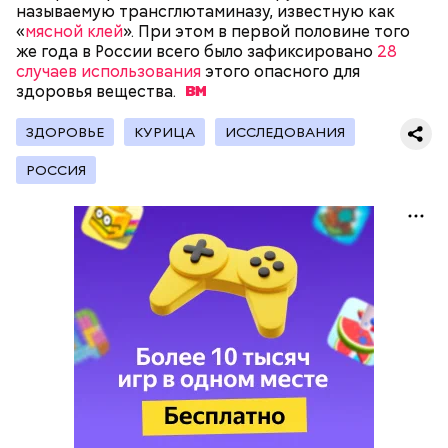
— Кабачки, порезанные кубиками, нужно легко
называемую трансглютаминазу, известную как
обжарить на сковороде. К ним добавляются зелень
«
мясной клей
». При этом в первой половине того
петрушки, чеснок, соль и оливковое масло.
же года в России всего было зафиксировано
28
Получается очень вкусно, — поделился рецептом
случаев использования
этого опасного для
Копылов.
здоровья
вещества.
ЗДОРОВЬЕ
КУРИЦА
ИССЛЕДОВАНИЯ
с сахарным диабетом;
РОССИЯ
лишним весом.
кабачок;
петрушка;
чеснок;
оливковое масло;
соль.