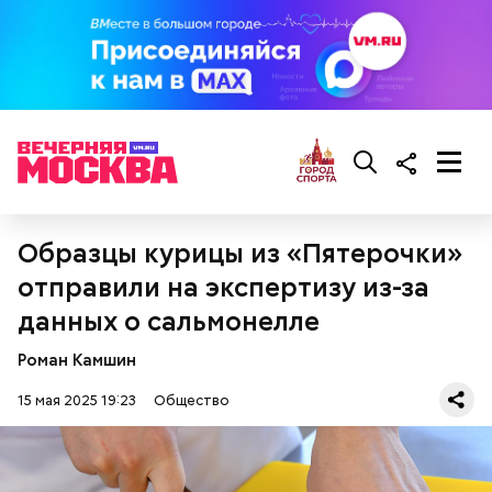
— Там может содержаться огромное количество
нитратов, которое вызовет головокружение,
гипоксию и ухудшение физического состояния, —
предостерегла Соломатина.
кабачок;
брынза;
Образцы курицы из «Пятерочки»
растительное масло;
отправили на экспертизу из-за
помидоры черри либо грунтовые.
данных о сальмонелле
Роман Камшин
15 мая 2025 19:23
Общество
беременным, кормящим женщинам;
людям с ослабленной иммунной системой;