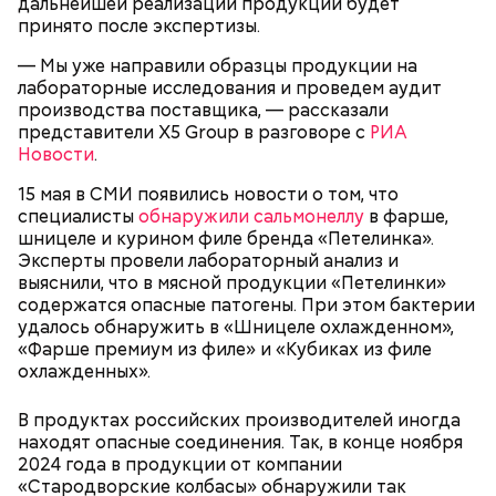
дальнейшей реализации продукции будет
принято после экспертизы.
— Мы уже направили образцы продукции на
лабораторные исследования и проведем аудит
производства поставщика, — рассказали
Спагетти из кабачков
представители X5 Group в разговоре с
РИА
Новости
.
15 мая в СМИ появились новости о том, что
специалисты
обнаружили сальмонеллу
в фарше,
шницеле и курином филе бренда «Петелинка».
— В дыне содержится много сахара, который
Эксперты провели лабораторный анализ и
представлен фруктозой. С одной стороны — это
выяснили, что в мясной продукции «Петелинки»
хорошо, потому что дает энергию. Но важно
содержатся опасные патогены. При этом бактерии
помнить, что сладкими дынями не нужно сильно
удалось обнаружить в «Шницеле охлажденном»,
увлекаться, так же как и арбузами, людям с
«Фарше премиум из филе» и «Кубиках из филе
сахарным диабетом и лишним весом, —
охлажденных».
подчеркнула доктор.
В продуктах российских производителей иногда
находят опасные соединения. Так, в конце ноября
2024 года в продукции от компании
«Стародворские колбасы» обнаружили так