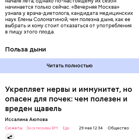
начале лета, однако по-настоящему их сезон
спазмироваться.
начинается только сейчас. «Вечерняя Москва»
узнала у врача-диетолога, кандидата медицинских
наук Елены Соломатиной, чем полезна дыня, как ее
По мнению специалиста, здоровому человеку
выбрать и кому стоит отказаться от употребления
достаточно включать щавель в рацион несколько
в пищу этого плода.
раз в месяц. В небольших количествах в свежем
виде или припущенном на сковороде.
Польза дыни
Читать полностью
Укрепляет нервы и иммунитет, но
опасен для почек: чем полезен и
— Если человек уже болеет мочекаменной
вреден щавель
болезнью, щавель ему не рекомендуется. При
артрите, гастрите, холецистите, синдроме
Иссалина Аюпова
раздраженного кишечника, язвах и панкреатите
Сюжеты:
Эксклюзивы ВМ
Еда
29 мая 12:34
Общество
продукт тоже лучше исключить из рациона, —
предупредила врач. — Он может привести к