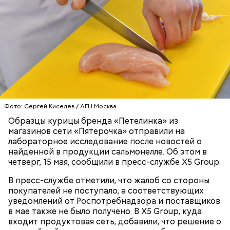
пожилым;
детям.
Ингредиенты:
Фото: Сергей Киселев / АГН Москва
Образцы курицы бренда «Петелинка» из
магазинов сети «Пятерочка» отправили на
лабораторное исследование после новостей о
найденной в продукции сальмонелле. Об этом в
четверг, 15 мая, сообщили в пресс-службе X5 Group.
В пресс-службе отметили, что жалоб со стороны
покупателей не поступало, а соответствующих
Ранние плоды, по словам врача, лучше не есть:
уведомлений от Роспотребнадзора и поставщиков
Терапевт Кондрахин назвал
в мае также не было получено. В X5 Group, куда
Чистит сосуды и защищает от
продукты и напитки, которые
входит продуктовая сеть, добавили, что решение о
рака: чем полезен кресс-салат
выводят токсины из организма