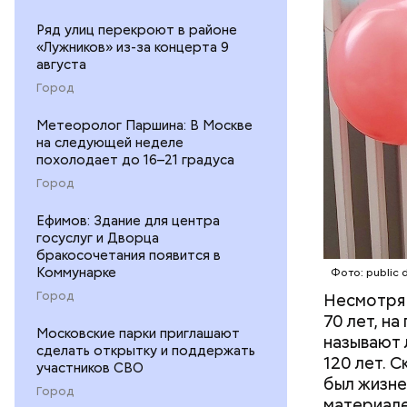
Ряд улиц перекроют в районе
«Лужников» из-за концерта 9
августа
Город
Метеоролог Паршина: В Москве
Фото: publi
на следующей неделе
похолодает до 16–21 градуса
Город
Ефимов: Здание для центра
госуслуг и Дворца
бракосочетания появится в
Фото: publi
Коммунарке
Фото: public 
Город
Несмотря 
70 лет, н
Убийст
Московские парки приглашают
называют 
сделать открытку и поддержать
120 лет. 
участников СВО
был жизне
Город
материале