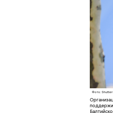
политика.
оказался 
Спустя не
Люсиль 
Фото: Shutter
Организац
поддержив
Балтийском