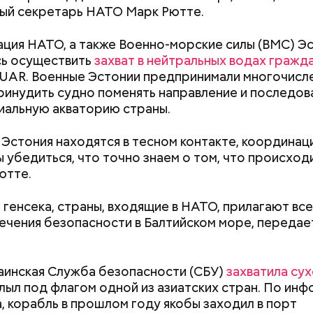
edia.org
ый секретарь НАТО Марк Рютте.
иация НАТО, а также Военно-морские силы (ВМС) Э
сь осуществить
захват в нейтральных водах гражд
UAR. Военные Эстонии предпринимали многочисл
ринудить судно поменять направление и последова
альную акваторию страны.
ду Тадзима потеряла мужа. А спустя 11 лет перееха
Эстония находятся в тесном контакте, координации
х. В 2015 году, когда ей было 115 лет, она была п
во политика Инэдзиро Асанумы
 убедиться, что точно знаем о том, что происход
рым человеком в Японии, а в 2017-м — старейшим 
ютте.
ире. Также она была последним человеком, родив
Наби Тадзима умерла 21 апреля 2018 года, прожив 1
 генсека, страны, входящие в НАТО, прилагают все
ечения безопасности в Балтийском море, переда
Как поменять батареи дома и
Как получить до
аинская Служба безопасности (СБУ)
захватила су
не получить штраф
рублей от госу
лыл под флагом одной из азиатских стран. По ин
трудной ситуац
, корабль в прошлом году якобы заходил в порт
претендовать и