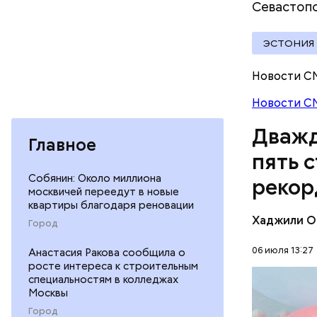
Севастопо
22 ноября
президент
Харви Осв
ЭСТОНИЯ
подвал по
Освальда 
Новости С
момент из
Новости С
живот. Му
Наби Тадз
он сконча
котором п
Дважд
ночного к
Главное
работать 
убийства 
пять 
ребенка. 
избавить 
Тадзима т
Собянин: Около миллиона
рекор
рассмотре
москвичей переедут в новые
тростника
смертной 
квартиры благодаря реновации
одним из 
он умер от
Хаджили О
Город
лет.
больнице,
Кеннеди.
06 июля 13:27
Анастасия Ракова сообщила о
росте интереса к строительным
специальностям в колледжах
Москвы
ПЕНСИОН
Город