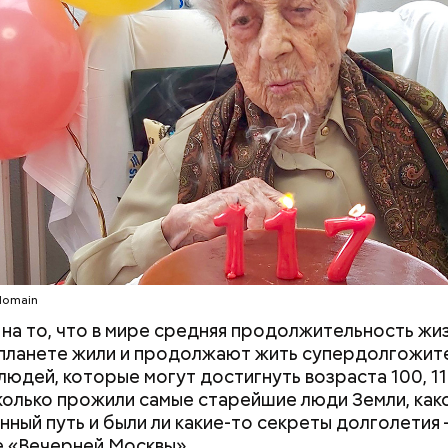
c domain
c domain
domain
на то, что в мире средняя продолжительность жи
а планете жили и продолжают жить супердолгожите
во Ли Харви Освальда
людей, которые могут достигнуть возраста 100, 110
Сколько прожили самые старейшие люди Земли, како
нный путь и были ли какие-то секреты долголетия 
 «Вечерней Москвы».