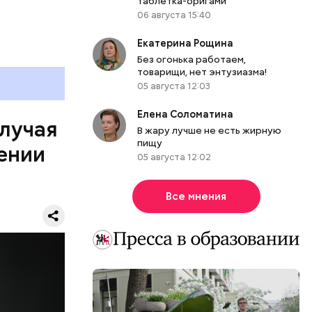
таблетка-оригами
06 августа 15:40
Екатерина Рощина
Без огонька работаем,
товарищи, нет энтузиазма!
он Паркер
05 августа 12:03
ии
Елена Соломатина
льного
случая
В жару лучше не есть жирную
омент в
пищу
ении
к этого
05 августа 12:02
ко
ена в
Все мнения
 машине,
ся, однако
ьбы в
 в
еркви в
лэнаган
асовой
 Паркер