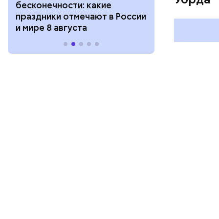
бесконечности: какие
холостяка: к
праздники отмечают в России
отмечают в Р
и мире 8 августа
августа