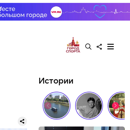
тах
— в
Истории
баты со
ию.
 когда
7-летний
и грудь