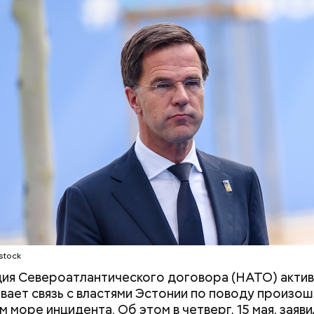
 Асанума скончался, не успев доехать до больницы
студент Отоя Ямагути, приверженец ультраправых 
сколько дней Ямагути покончил с собой в тюрьме.
Рандон (118 лет)
«Поколение соло»: что стоит
Прохлада после
за желанием молодежи жить
будет погода в 
с фокусом «на себя»
второй неделе 
stock
ия Североатлантического договора (НАТО) акти
ает связь с властями Эстонии по поводу произо
 море инцидента. Об этом в четверг, 15 мая, заяви