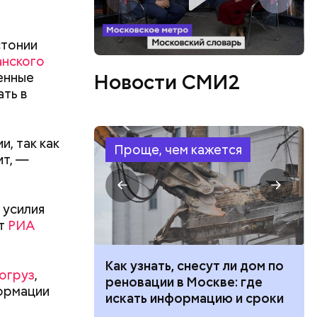
стонии
анского
енные
Новости СМИ2
ть в
ла в дом
, так как
ризнана
Проще, чем кажется
ит, —
из живущих
шимся в
17 лет.
 усилия
ет
РИА
 100 тысяч
Как узнать, снесут ли дом по
хогруз
,
дарства при
реновации в Москве: где
формации
ии: кто может
искать информацию и сроки
 какие нужны