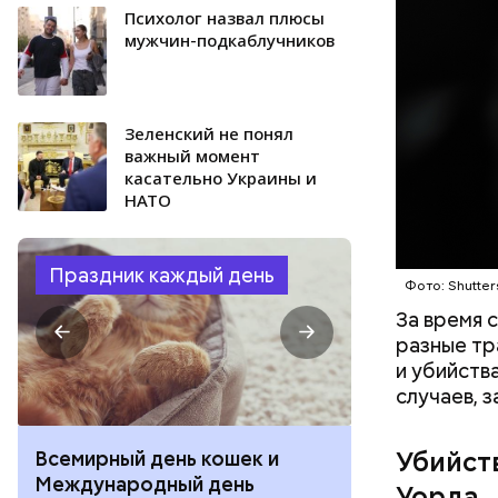
Психолог назвал плюсы
однажды п
мужчин-подкаблучников
его «подс
Зеленский не понял
важный момент
касательно Украины и
НАТО
Фото: соцс
Праздник каждый день
Фото: Shutter
За время 
разные тр
и убийств
случаев, 
Убийст
Всемирный день кошек и
День собиран
Международный день
Международ
Уорда