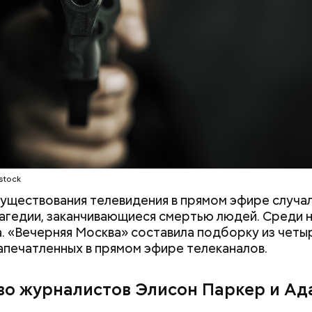
озволила себе расистское высказывание в его ад
идела», а Уорд написал на него жалобу в отдел ка
ети скриншот
stock
существования телевидения в прямом эфире случа
агедии, заканчивающиеся смертью людей. Среди н
а. «Вечерняя Москва» составила подборку из четы
запечатленных в прямом эфире телеканалов.
во журналистов Элисон Паркер и Ад
ия звезд и
День шевеления пальцами но
ный день
и Международный день