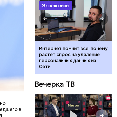
. Убийцей
Эксклюзивы
взглядов.
 жары: какой
Интернет помнит все: почему
Москве на
растет спрос на удаление
августа
персональных данных из
Сети
Вечерка ТВ
вно
шедшего в
л