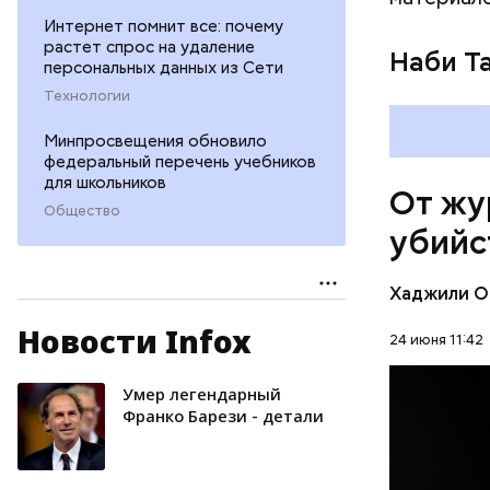
Интернет помнит все: почему
растет спрос на удаление
Наби Та
персональных данных из Сети
Технологии
26 август
сотрудник
Минпросвещения обновило
и операто
федеральный перечень учебников
для школьников
туризма. 
От жу
директора
Общество
убийс
помещение
канала ко
выстрелов
Хаджили О
спину. Фл
Новости Infox
но спустя
24 июня 11:42
умер не ср
редакцию 
Умер легендарный
ПРОИСШЕ
котором о
Франко Барези - детали
Чарлстоне
УБИЙСТВ
был черно
дискримин