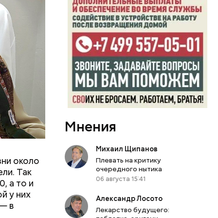
Мнения
Михаил Щипанов
зни около
Плевать на критику
очередного нытика
ли. Так
06 августа 15:41
, а то и
й у них
Александр Лосото
— в
Лекарство будущего: