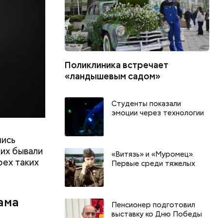
рес и даже
дров.
Поликлиника встречает
«ландышевым садом»
Студенты показали
эмоции через технологии
лись
их бывали
«Витязь» и «Муромец».
рех таких
Первые среди тяжелых
ама
г
День разглядывания
День книгол
Пенсионер подготовил
горизонта и День пьяного
воздушных п
выставку ко Дню Победы