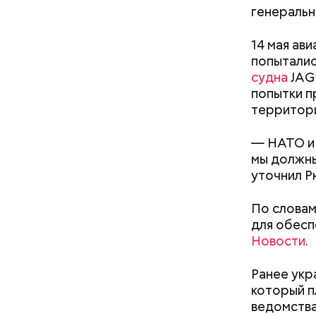
Фото: wikim
генеральн
14 мая ав
попытали
судна
JAG
попытки п
территори
В 1991 го
— НАТО и 
престарелы
Убийст
мы должны
самым ста
уточнил Р
людей в м
XIX веке. 
По словам
для обесп
Новости
.
Ранее укр
который п
ведомства