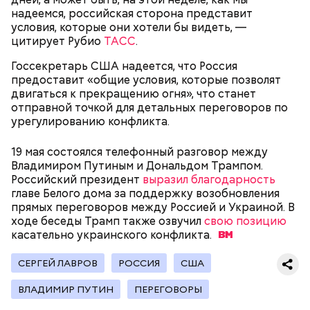
году она стала послушницей в монастыре и спустя
надеемся, российская сторона представит
20 лет приняла монашество в одном из парижских
условия, которые они хотели бы видеть, —
монастырей.
цитирует Рубио
ТАСС
.
Госсекретарь США надеется, что Россия
предоставит «общие условия, которые позволят
двигаться к прекращению огня», что станет
отправной точкой для детальных переговоров по
урегулированию конфликта.
19 мая состоялся телефонный разговор между
Владимиром Путиным и Дональдом Трампом.
Российский президент
выразил благодарность
Фото: public domain
главе Белого дома за поддержку возобновления
прямых переговоров между Россией и Украиной. В
ходе беседы Трамп также озвучил
свою позицию
касательно украинского
конфликта.
СЕРГЕЙ ЛАВРОВ
РОССИЯ
США
Люсиль Рандон (118 лет)
ВЛАДИМИР ПУТИН
ПЕРЕГОВОРЫ