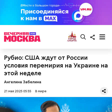
проблемы с сердцем.
Фото: wikimedia.org
Рубио: США ждут от России
условия перемирия на Украине на
этой неделе
Ангелина Забелина
Сара Носс (119 лет)
21 мая 2025 05:55
В мире