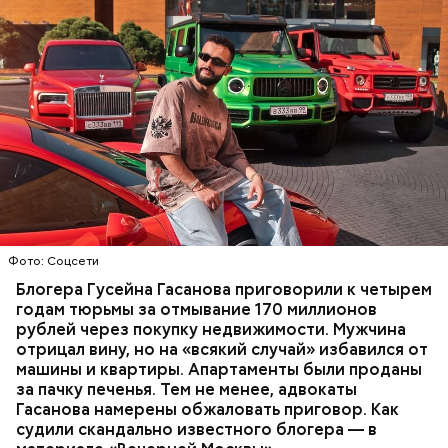
Фото: База розыска МВД РФ
В мае 2025 года МВД РФ объявило в
международный розыск
блогера Гусейна Гасанова.
В его отношении возбудили уголовное дело о
неуплате налогов и легализации преступных
доходов в особо крупном размере. В тот же день
НАЛОГИ
ПОИСК ЛЮДЕЙ
ДЕНЬГИ
МВД
мужчину
заочно арестовали
.
ГАСАН ГУСЕЙНОВ
Молодого человека задержали. На первом же
Фото: Соцсети
допросе он признался, что планировал отравить
только отчима. Тогда следователи посчитали, что
Блогера Гусейна Гасанова приговорили к четырем
мотивом преступления была квартира родителей,
годам тюрьмы за отмывание 170 миллионов
которая в случае их смерти перешла бы сыну. Но
рублей через покупку недвижимости. Мужчина
спустя несколько дней Миссюра заявил, что ранее
отрицал вину, но на «всякий случай» избавился от
уже травил других людей.
машины и квартиры. Апартаменты были проданы
за пачку печенья. Тем не менее, адвокаты
Гасанова намерены обжаловать приговор. Как
судили скандально известного блогера — в