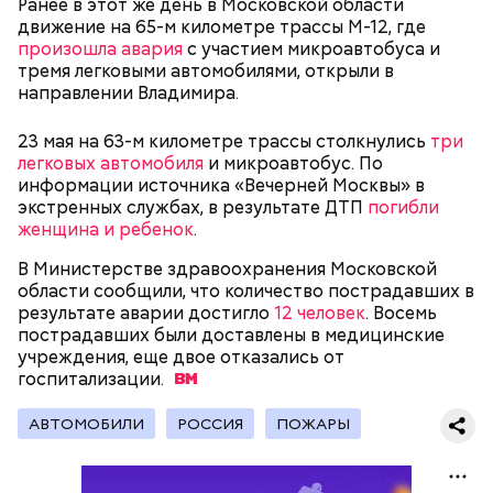
Ранее в этот же день в Московской области
Родственники обналичивали деньги и возвращали
движение на 65-м километре трассы М-12, где
их Гасанову. А чтобы пользоваться деньгами и не
произошла авария
с участием микроавтобуса и
вызвать подозрений у налоговой, Гасанов либо
тремя легковыми автомобилями, открыли в
распределял их между еще несколькими счетами,
направлении Владимира.
либо
покупал на них квартиры
.
23 мая на 63-м километре трассы столкнулись
три
легковых автомобиля
и микроавтобус. По
информации источника «Вечерней Москвы» в
Следующим подопытным стал друг детства
экстренных службах, в результате ДТП
погибли
Миссюры Константин. 3 февраля того же года,
женщина и ребенок
.
когда молодые люди ехали вместе в машине,
— Гасанов, являясь индивидуальным
подозреваемый угостил приятеля морсом с
В Министерстве здравоохранения Московской
предпринимателем, осуществлял
этиленгликолем. Через два дня Константин умер в
области сообщили, что количество пострадавших в
предпринимательскую деятельность в области
больнице.
результате аварии достигло
12 человек
. Восемь
продажи и размещения рекламы в социальных
пострадавших были доставлены в медицинские
сетях. С целью сокрытия своих доходов часть
учреждения, еще двое отказались от
денежных средств от спонсоров розыгрышей,
госпитализации.
покупателей различных мотивационных курсов и
прогнозов ставок на спорт Гасанов получал на
АВТОМОБИЛИ
РОССИЯ
ПОЖАРЫ
свои личные лицевые счета как физического лица, а
также на подконтрольные родственникам лицевые
счета, — пояснили в
московской прокуратуре
.