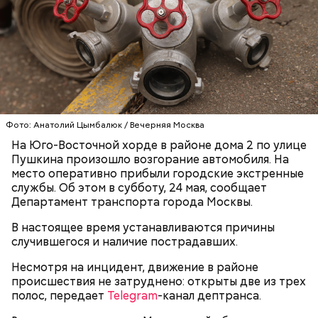
Play
Video
Блогеру грозило до семи лет лишения свободы.
Фото: Анатолий Цымбалюк / Вечерняя Москва
На Юго-Восточной хорде в районе дома 2 по улице
Пушкина произошло возгорание автомобиля. На
место оперативно прибыли городские экстренные
Видео: пресс-служба ГСУ СК по Московской области
службы. Об этом в субботу, 24 мая, сообщает
Департамент транспорта города Москвы.
— Мы съездили за витаминами, вернулись обратно,
В настоящее время устанавливаются причины
поднялись домой. У него ухудшилось самочувствие
случившегося и наличие пострадавших.
через сутки... Его увезли в больницу,
реанимировали, и там он скончался, — рассказывал
Несмотря на инцидент, движение в районе
Миссюра на допросе.
происшествия не затруднено: открыты две из трех
полос, передает
Telegram
-канал дептранса.