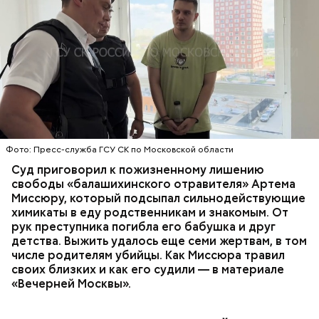
Все началось в июне, когда двое супругов
Видео: пресс-служба ГСУ СК по Московской области
обратились в местную больницу с жалобами на
плохое самочувствие. Врачи не смогли поставить
им точный диагноз, после чего анализы
потерпевших направили на экспертизу. В них
ОТРАВЛЕНИЯ
БАЛАШИХА
РОДИТЕЛИ
специалисты обнаружили сильнодействующий
СЛЕДСТВЕННЫЙ КОМИТЕТ
ЭКСПЕРТИЗЫ
химикат дихлорэтан, который не мог попасть в
организм супругов случайно. То же самое вещество
нашли в еде, изъятой из квартиры пострадавших.
Фото: Пресс-служба ГСУ СК по Московской области
Суд приговорил к пожизненному лишению
свободы «балашихинского отравителя» Артема
Миссюру, который подсыпал сильнодействующие
химикаты в еду родственникам и знакомым. От
рук преступника погибла его бабушка и друг
детства. Выжить удалось еще семи жертвам, в том
числе родителям убийцы. Как Миссюра травил
своих близких и как его судили — в материале
«Вечерней Москвы».