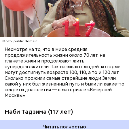
родственников, но в поле она продолжала
работать аж до 80 лет.
ПЕНСИОНЕРЫ
ПОЖИЛЫЕ ЛЮДИ
РЕКОРДЫ
Фото: public domain
Несмотря на то, что в мире средняя
продолжительность жизни около 70 лет, на
планете жили и продолжают жить
супердолгожители. Так называют людей, которые
Фото: public domain
могут достигнуть возраста 100, 110, а то и 120 лет.
Сколько прожили самые старейшие люди Земли,
какой у них был жизненный путь и были ли какие-то
секреты долголетия — в материале «Вечерней
Москвы».
Наби Тадзима (117 лет)
Читать полностью