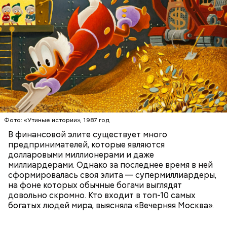
которая по задумке делала качественную и
стильную одежду по доступным ценам.
Фото: public domain
БОГАТСТВО
БИЗНЕС
ПРЕДПРИНИМАТЕЛИ
МИЛЛИАРДЕРЫ
ДЕНЬГИ
Люсиль Рандон (118 лет)
Фото: «Утиные истории», 1987 год
В финансовой элите существует много
предпринимателей, которые являются
долларовыми миллионерами и даже
Фото: Shutterstock
миллиардерами. Однако за последнее время в ней
сформировалась своя элита — супермиллиардеры,
на фоне которых обычные богачи выглядят
довольно скромно. Кто входит в топ-10 самых
богатых людей мира, выясняла «Вечерняя Москва».