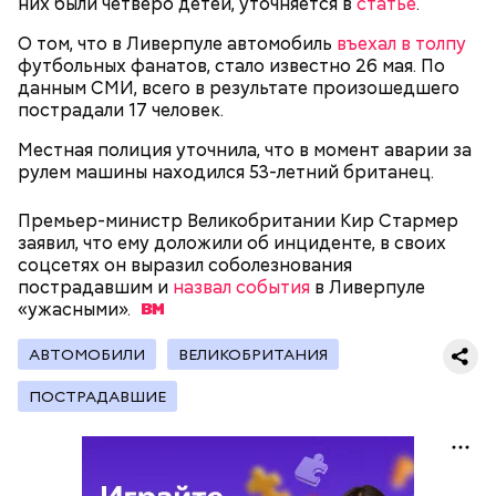
них были четверо детей, уточняется в
статье
.
Фото: wikimedia.org
О том, что в Ливерпуле автомобиль
въехал в толпу
футбольных фанатов, стало известно 26 мая. По
данным СМИ, всего в результате произошедшего
пострадали 17 человек.
Фото: Shutterstock
Местная полиция уточнила, что в момент аварии за
рулем машины находился 53-летний британец.
Сара Носс (119 лет)
Премьер-министр Великобритании Кир Стармер
заявил, что ему доложили об инциденте, в своих
соцсетях он выразил соболезнования
Стив Балмер
пострадавшим и
назвал события
в Ливерпуле
«ужасными».
АВТОМОБИЛИ
ВЕЛИКОБРИТАНИЯ
В 1945 году женщина устроилась в больницу в
ПОСТРАДАВШИЕ
городе Виши, став помогать сиротам и старикам,
где трудилась 28 лет. В конце 1970-х она поступила
в монастырь в Савойе, а в 2009 году в возрасте 105
лет перешла в другой монастырь в Тулоне. Однако