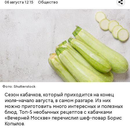
06 августа 12:15
Общество
Ингредиенты:
— Наиболее распространенные борщ, щи, котлеты,
салаты, лаваш с творогом и сыром, пироги, омлет,
запеканка. Щавеля там везде используется
ЕДА
ОВОЩИ
РЕЦЕПТЫ
немного, поэтому никакого вреда от него не будет.
Чем разнообразнее рацион питания человека, тем
лучше. Потому что это исключает вероятность
возникновения дефицитов микроэлементов, —
заверил специалист.
Фото: Shutterstock
Фото: Shutterstock
Сезон кабачков, который приходится на конец
июля–начало августа, в самом разгаре. Из них
можно приготовить много интересных и полезных
блюд. Топ-5 необычных рецептов с кабачками
«Вечерней Москве» перечислил шеф-повар Борис
Вред дыни
Копылов.