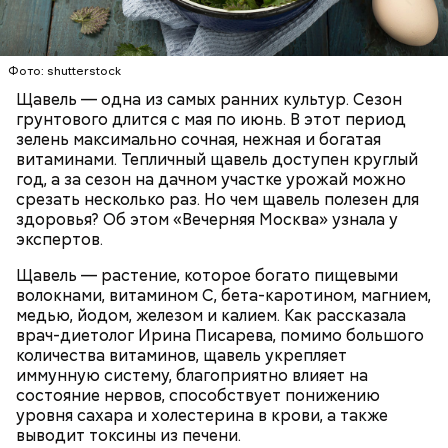
Опасность же щавеля состоит в том, что он
содержит большое количество щавелевой кислоты,
которая может способствовать образованию
Фото: shutterstock
камней в почках, объяснила диетолог.
Щавель — одна из самых ранних культур. Сезон
ЗДОРОВЬЕ
ВРАЧИ
РАСТЕНИЯ
грунтового длится с мая по июнь. В этот период
ПРОДУКТЫ
зелень максимально сочная, нежная и богатая
витаминами. Тепличный щавель доступен круглый
год, а за сезон на дачном участке урожай можно
срезать несколько раз. Но чем щавель полезен для
здоровья? Об этом «Вечерняя Москва» узнала у
экспертов.
Щавель — растение, которое богато пищевыми
волокнами, витамином С, бета-каротином, магнием,
медью, йодом, железом и калием. Как рассказала
врач-диетолог Ирина Писарева, помимо большого
количества витаминов, щавель укрепляет
иммунную систему, благоприятно влияет на
состояние нервов, способствует понижению
уровня сахара и холестерина в крови, а также
выводит токсины из печени.