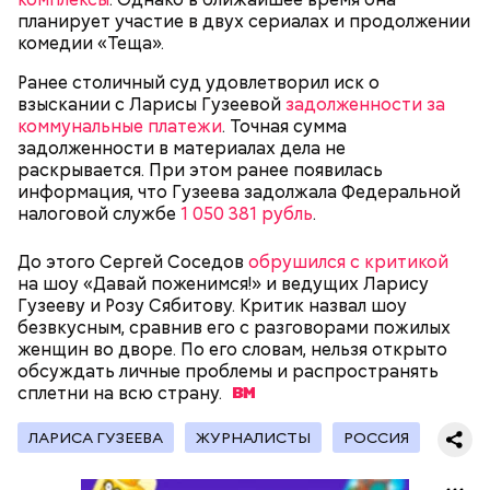
— В дыне содержится много сахара, который
планирует участие в двух сериалах и продолжении
представлен фруктозой. С одной стороны — это
комедии «Теща».
хорошо, потому что дает энергию. Но важно
помнить, что сладкими дынями не нужно сильно
Ранее столичный суд удовлетворил иск о
увлекаться, так же как и арбузами, людям с
взыскании с Ларисы Гузеевой
задолженности за
сахарным диабетом и лишним весом, —
коммунальные платежи
. Точная сумма
подчеркнула доктор.
задолженности в материалах дела не
раскрывается. При этом ранее появилась
информация, что Гузеева задолжала Федеральной
налоговой службе
1 050 381 рубль
.
— Кабачки, порезанные кубиками, нужно легко
До этого Сергей Соседов
обрушился с критикой
обжарить на сковороде. К ним добавляются зелень
на шоу «Давай поженимся!» и ведущих Ларису
петрушки, чеснок, соль и оливковое масло.
Гузееву и Розу Сябитову. Критик назвал шоу
Получается очень вкусно, — поделился рецептом
безвкусным, сравнив его с разговорами пожилых
Копылов.
женщин во дворе. По его словам, нельзя открыто
обсуждать личные проблемы и распространять
сплетни на всю
страну.
с сахарным диабетом;
ЛАРИСА ГУЗЕЕВА
ЖУРНАЛИСТЫ
РОССИЯ
лишним весом.