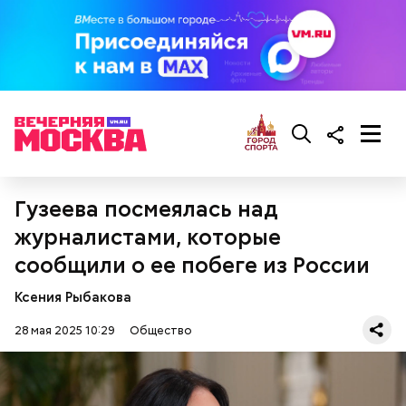
брынза;
растительное масло;
помидоры черри либо грунтовые.
беременным, кормящим женщинам;
людям с ослабленной иммунной системой;
Гузеева посмеялась над
пожилым;
детям.
журналистами, которые
сообщили о ее побеге из России
Ксения Рыбакова
28 мая 2025 10:29
Общество
Ингредиенты: