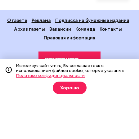
О газете
Реклама
Подписка на бумажные издания
Архив газеты
Вакансии
Команда
Контакты
Правовая информация
Используя сайт vm.ru, Вы соглашаетесь с
использованием файлов cookie, которые указаны в
Политике конфиденциальности
Издание создано при финансовой поддержке Департамента
Хорошо
средств массовой информации и рекламы города Москвы.
На сайте применяются рекомендательные технологии
(информационные технологии предоставления информации
на основе сбора, систематизации и анализа сведений,
относящихся к предпочтениям пользователей сети
«Интернет», находящихся на территории Российской
Федерации).
Сетевое издание "Вечерняя Москва" (18+) зарегистрировано
в Федеральной службе по надзору в сфере связи,