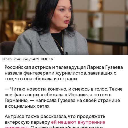
Ранние плоды, по словам врача, лучше не есть:
Терапевт Кондрахин назвал
Чистит сосуды и защищает от
Фото: YouTube / FAMETIME TV
продукты и напитки, которые
рака: чем полезен кресс-салат
выводят токсины из организма
Российская актриса и телеведущая Лариса Гузеева
назвала фантазерами журналистов, заявивших о
том, что она сбежала из страны.
— Читаю новости, конечно, и смеюсь в голос. Такие
все фантазеры: я сбежала в Израиль, а потом в
Спагетти из кабачков
Германию, — написала Гузеева на своей странице
в социальных сетях.
Актриса также рассказала, что продолжать
актерскую карьеру
ей мешают внутренние
комплексы
. Однако в ближайшее время она