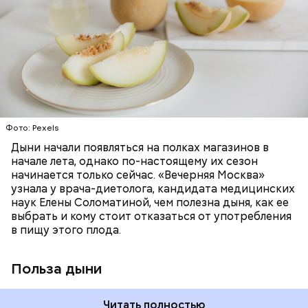
жидкости, поэтому организму не нужно тратить
натуральную клубнику без
свойства, — напомнила Писарева.
поддержание иммунитета, зрения и
много энергии, чтобы ее усвоить, рассказала
антибиотиков
необходим для обновления кожи. Дыня
доктор. Кроме того, этот плод богат витаминами и
«делает пилинг изнутри», обновляет
минералами. Так, в дыне содержатся:
слизистые оболочки органов. А еще именно
ЗДОРОВЬЕ
ПРАВИЛЬНОЕ ПИТАНИЕ
бета-каротин обеспечивает дыне желтый
ОВОЩИ
ЛЕТО
ФРУКТЫ
цвет;
лютеин и зеаксантин — эти каротиноиды
отлично поддерживают наше зрение;
калий — оказывает мочегонное действие,
Фото: Pexels
поддерживает сердечно-сосудистую
систему и предотвращает скачки давления;
Дыни начали появляться на полках магазинов в
магний — помогает калию и не дает сосудам
начале лета, однако по-настоящему их сезон
спазмироваться.
начинается только сейчас. «Вечерняя Москва»
узнала у врача-диетолога, кандидата медицинских
наук Елены Соломатиной, чем полезна дыня, как ее
По мнению специалиста, здоровому человеку
выбрать и кому стоит отказаться от употребления
достаточно включать щавель в рацион несколько
в пищу этого плода.
раз в месяц. В небольших количествах в свежем
виде или припущенном на сковороде.
Польза дыни
Читать полностью