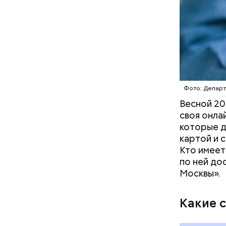
Иван Безд
и его сви
Берлиоз о
Малой Бро
прудах ст
— На сего
Бегемота,
веломаршр
— от Тими
Фото: Депар
велополос
Весной 20
участки о
своя онла
которые д
картой и 
Кто имеет
по ней до
Москвы».
Какие 