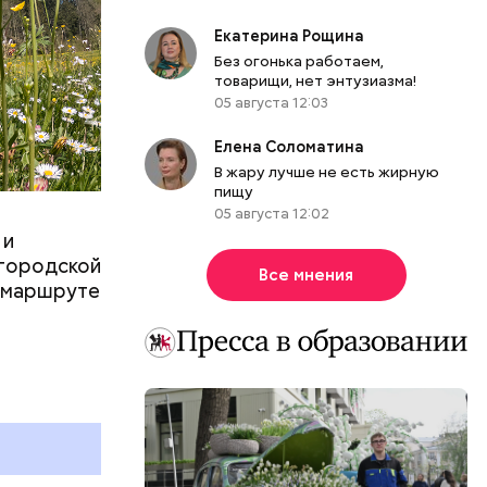
Екатерина Рощина
Без огонька работаем,
товарищи, нет энтузиазма!
05 августа 12:03
Елена Соломатина
В жару лучше не есть жирную
пищу
еем
05 августа 12:02
 ХХ века с
 и
оману.
 городской
Все мнения
о маршруте