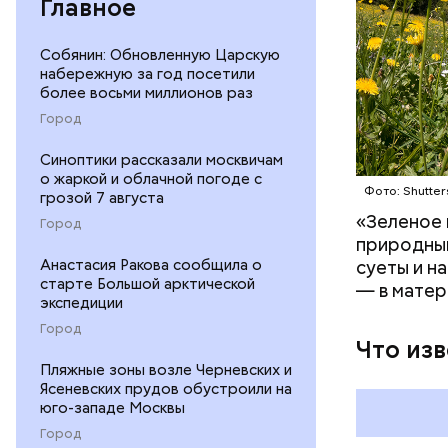
Главное
Собянин: Обновленную Царскую
набережную за год посетили
более восьми миллионов раз
Город
Синоптики рассказали москвичам
о жаркой и облачной погоде с
Фото: Shutter
На данный
грозой 7 августа
Булгакова
«Зеленое 
Город
большим к
природным
Анастасия Ракова сообщила о
суеты и н
старте Большой арктической
— в матер
экспедиции
Город
Что из
Пляжные зоны возле Черневских и
Ясеневских прудов обустроили на
юго-западе Москвы
Город