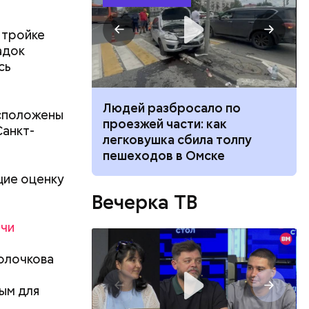
 тройке
адок
сь
ч: поможет ли
Людей разбросало по
асположены
ок сбросить
проезжей части: как
Санкт-
легковушка сбила толпу
пешеходов в Омске
щие оценку
Вечерка ТВ
ячи
олочкова
ым для