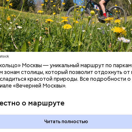
stock
 момент квартира на Большой Садовой стала Муз
. В ней воссоздана атмосфера жизни и быта начала
кольцо» Москвы — уникальный маршрут по паркам
оличеством вещей, которые имеют отношение к р
 зонам столицы, который позволит отдохнуть от
асладиться красотой природы. Все подробности 
иале «Вечерней Москвы».
вестно о маршруте
Читать полностью