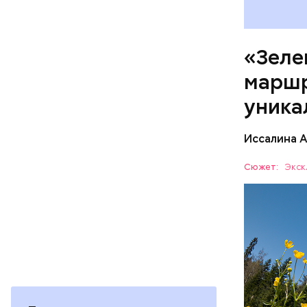
«Зеле
Патриа
маршр
уника
Иссалина 
Как расск
кольцо» с
Сюжет:
Экск
Протяженн
СПОРТ