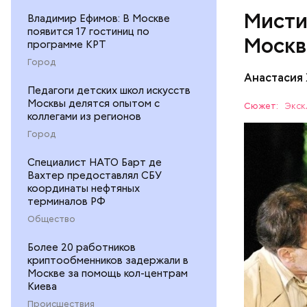
Мисти
Владимир Ефимов: В Москве
появится 17 гостиниц по
Москв
программе КРТ
Город
Анастасия
Одно из к
Педагоги детских школ искусств
это «нехо
Москвы делятся опытом с
Сюжет:
Экск
коллегами из регионов
проживал 
МОСКВА
квартира»
Город
комнате в
Cпециалист НАТО Барт де
1921-го по
Вахтер предоставлял СБУ
потому чт
координаты нефтяных
электриче
терминалов РФ
Именно по
Общество
жил Волан
Более 20 работников
криптообменников задержали в
Москве за помощь кол-центрам
Киева
Происшествия