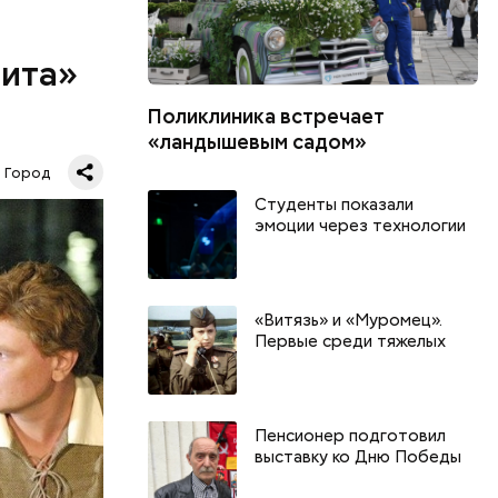
рита»
Поликлиника встречает
рита» —
«ландышевым садом»
ей
Город
шая
Студенты показали
маленькой
эмоции через технологии
да — с
м доме»,
еди.
«Витязь» и «Муромец».
Первые среди тяжелых
ы», где
Пенсионер подготовил
выставку ко Дню Победы