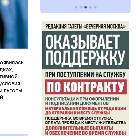
с Воландом
сло, и
е улицы
иарших
ьева и
омцами.
о продлили
проложения
товы
появилась
дках,
тивной
условия.
и льготы
ей