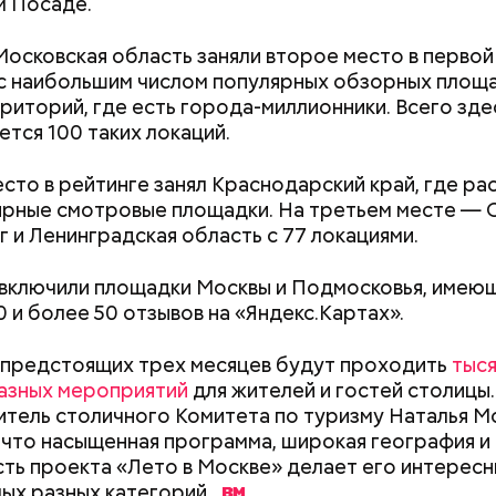
м Посаде.
реализованным велополосам и велодорожкам.
Московская область заняли второе место в первой
с наибольшим числом популярных обзорных площ
риторий, где есть города-миллионники. Всего зде
ется 100 таких локаций.
для автовладельцев (заправки, мойки и так далее);
Польза от сорняка: какие
Вода за 10 тыся
сто в рейтинге занял Краснодарский край, где р
 услуги;
витамины содержатся в
японский напит
ярные смотровые площадки. На третьем месте — 
ария и зоотовары;
крапиве и можно ли ее есть
лишний вес
 и Ленинградская область с 77 локациями.
 товары;
 развлечения;
 включили площадки Москвы и Подмосковья, имею
рестораны;
0 и более 50 отзывов на «Яндекс.Картах».
а (частные клиники);
ание (курсы и учебные центры);
 предстоящих трех месяцев будут проходить
тыс
;
азных мероприятий
для жителей и гостей столицы.
тель столичного Комитета по туризму Наталья М
рия и косметика;
 что насыщенная программа, широкая география и
ы питания (супермаркеты, магазины у дома);
ть проекта «Лето в Москве» делает его интересн
ные магазины;
мых разных
категорий.