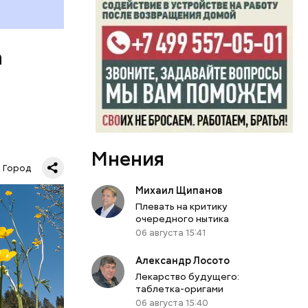
а
«Зеленое
Мнения
 Москве.
Город
КВА
Михаил Щипанов
Плевать на критику
очередного нытика
06 августа 15:41
Александр Лосото
Лекарство будущего:
таблетка-оригами
06 августа 15:40