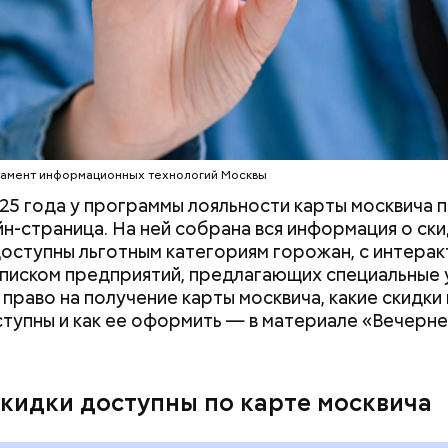
омный и литератор Михаил Берлиоз встретились 
той. Неподалеку Аннушка разлила подсолнечное ма
стался без головы. Это произошло на перекрестк
нной и Ермолаевского переулка. Сейчас на Патр
оит знак с изображением силуэтов Воланда, Коров
дняшний день уже готово более 50 процентов
 который предостерегает от разговоров с незнак
ута, то есть около 71 километра. В 2023 году ег
рязевского парка до Лосиного Острова за счет 
тамент информационных технологий Москвы
 на улицах между парками. Таким образом, уже го
25 года у программы лояльности карты москвича 
т метро «Профсоюзная» до Лосиного Острова.
йн-страница. На ней собрана вся информация о ски
оступны льготным категориям горожан, с интерак
списком предприятий, предлагающих специальные 
 право на получение карты москвича, какие скидки 
ступны и как ее оформить — в материале «Вечерн
скидки доступны по карте москвича