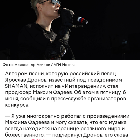
на сковороде и выложить их на салат, — дополнил
Если после вскрытия переложить тушенку в
Белькович.
другую посуду, она не будет портиться сутки или
двое, добавила Русакова. В противном случае при
вскрытии происходят процессы окисления, и
металлическая упаковка начинает оказывать
негативное влияние на мясо, заключила специалист.
Фото: Александр Авилов / АГН Москва
Автором песни, которую российский певец
Ярослав Дронов, известный под псевдонимом
SHAMAN, исполнит на «Интервидении», стал
По словам врача, тушенка полезнее колбасы,
продюсер Максим Фадеев. Об этом в пятницу, 6
потому что является отварным и герметично
июня, сообщили в пресс-службе организаторов
упакованным продуктом. Однако если на упаковке
конкурса.
Для заправки нужно мелко нарезать чеснок и
есть повреждения, то в таком случае даже
смешать его с уксусом, оливковым маслом, сахаром
качественную тушенку брать не стоит. Она
— Я уже многократно работал с произведениями
и нарезанной веточкой тархуна.
непригодна для употребления и может стать
Максима Фадеева и могу сказать, что его музыка
причиной развития ботулизма или других опасных
всегда находится на границе реального мира и
инфекций.
божественного, — подчеркнул Дронов, его слова