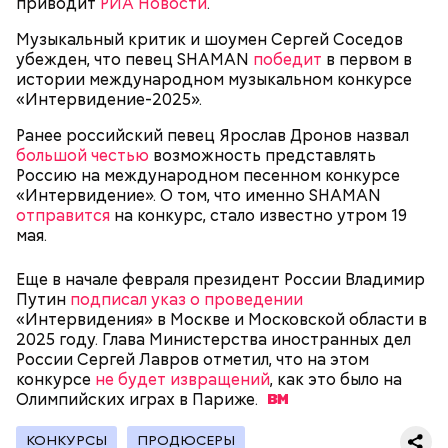
приводит
РИА Новости
.
Музыкальный критик и шоумен Сергей Соседов
убежден, что певец SHAMAN
победит
в первом в
истории международном музыкальном конкурсе
«Интервидение-2025».
Ранее российский певец Ярослав Дронов назвал
— Бывает тушенка, в которой много сала и
большой честью
возможность представлять
добавок, — ее нежелательно есть. Если эта тушенка
Россию на международном песенном конкурсе
Диетолог Русакова рассказала,
— Затем достать подпекшийся до темного цвета
— просто мясо или даже домашнего
«Интервидение». О том, что именно SHAMAN
что должно быть в составе
перец с углей и переложить его в пакет, чтобы
приготовления, то один-два раза в неделю она
отправится
на конкурс, стало известно утром 19
крабовых палочек
кожица стала мягкой. После необходимо снять эту
может присутствовать в рационе, — подчеркнула
мая.
кожицу с овоща и нарезать. Далее готовые лук,
специалист.
баклажан и кабачок разрезать пополам, а помидор
Еще в начале февраля президент России Владимир
— на крупные дольки, — рассказал собеседник
Путин
подписал указ о проведении
«ВМ».
«Интервидения» в Москве и Московской области в
2025 году. Глава Министерства иностранных дел
России Сергей Лавров отметил, что на этом
конкурсе
не будет извращений
, как это было на
Олимпийских играх в
Париже.
КОНКУРСЫ
ПРОДЮСЕРЫ