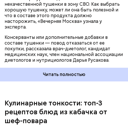
некачественной тушенки в зону СВО. Как выбрать
хорошую тушенку, может ли она быть полезной и
что в составе этого продукта должно
насторожить, «Вечерняя Москва» узнала у
эксперта.
Консерванты или дополнительные добавки в
составе тушенки — повод отказаться от ее
Кабачок — 1 шт.
покупки, рассказала врач-диетолог, кандидат
Желтый болгарский перец — 1 шт.
медицинских наук, член национальной ассоциации
Красный болгарский перец — 1 шт.
диетологов и нутрициологов Дарья Русакова.
Зеленый перец — 1 шт.
Красный лук — 1 шт.
Баклажан — 1 шт.
Читать полностью
Помидор — 2 шт.
Сыр адыгейский —200 гр.
Соль по вкусу.
Кулинарные тонкости: топ-3
рецептов блюд из кабачка от
шеф-повара