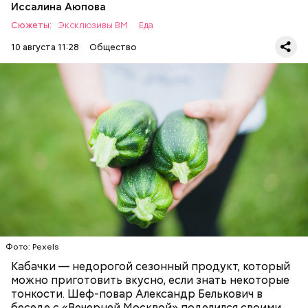
Иссалина Аюпова
Сюжеты:
Эксклюзивы ВМ
Еда
10 августа 11:28
Общество
Что понадобится:
ЕДА
РЕЦЕПТЫ
Фото: Pexels
Кабачки — недорогой сезонный продукт, который
можно приготовить вкусно, если знать некоторые
тонкости. Шеф-повар Александр Белькович в
беседе с «Вечерней Москвой» поделился своими