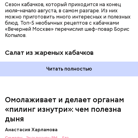
Сезон кабачков, который приходится на конец
июля–начало августа, в самом разгаре. Из них
можно приготовить много интересных и полезных
блюд. Топ-5 необычных рецептов с кабачками
«Вечерней Москве» перечислил шеф-повар Борис
Вред дыни
Копылов.
Салат из жареных кабачков
А врач-эндокринолог Алексей Калинчев рассказал,
что существует множество блюд, где используют
растение.
Читать полностью
кремний — укрепляет кости, зубы, волосы и
ногти и оказывает омолаживающее действие;
витамин С — работает как антиоксидант,
иммуномодулятор, помогает выработке
соединительной ткани, улучшает тургор кожи;
Омолаживает и делает органам
клетчатка — достаточно нежная и забирает
«пилинг изнутри»: чем полезна
излишки холестерина, сахара и соли тяжелых
металлов;
дыня
фолиевая кислота (в большом количестве) —
она необходима беременным женщинам,
Анастасия Харламова
— В момент стресса он держит сосуды под
чтобы формировалась нервная трубка у
Сюжеты:
Эксклюзивы ВМ
Еда