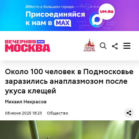
нитратов, которое вызовет головокружение,
гипоксию и ухудшение физического состояния, —
предостерегла Соломатина.
кабачок;
брынза;
растительное масло;
помидоры черри либо грунтовые.
Около 100 человек в Подмосковье
заразились анаплазмозом после
укуса клещей
Михаил Некрасов
беременным, кормящим женщинам;
людям с ослабленной иммунной системой;
08 июня 2025 18:23
Общество
пожилым;
детям.