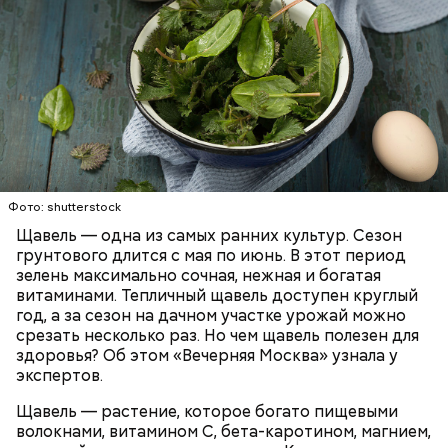
Опасность же щавеля состоит в том, что он
содержит большое количество щавелевой кислоты,
которая может способствовать образованию
Фото: shutterstock
камней в почках, объяснила диетолог.
Щавель — одна из самых ранних культур. Сезон
ЗДОРОВЬЕ
ВРАЧИ
РАСТЕНИЯ
грунтового длится с мая по июнь. В этот период
ПРОДУКТЫ
зелень максимально сочная, нежная и богатая
витаминами. Тепличный щавель доступен круглый
год, а за сезон на дачном участке урожай можно
срезать несколько раз. Но чем щавель полезен для
здоровья? Об этом «Вечерняя Москва» узнала у
экспертов.
Щавель — растение, которое богато пищевыми
волокнами, витамином С, бета-каротином, магнием,