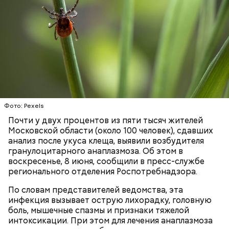
Ингредиенты:
Фото: Pexels
Почти у двух процентов из пяти тысяч жителей
Московской области (около 100 человек), сдавших
анализ после укуса клеща, выявили возбудителя
Ранние плоды, по словам врача, лучше не есть:
гранулоцитарного анаплазмоза. Об этом в
воскресенье, 8 июня, сообщили в пресс-службе
Терапевт Кондрахин назвал
регионального отделения Роспотребнадзора.
Чистит сосуды и защищает от
продукты и напитки, которые
рака: чем полезен кресс-салат
выводят токсины из организма
По словам представителей ведомства, эта
инфекция вызывает острую лихорадку, головную
боль, мышечные спазмы и признаки тяжелой
интоксикации. При этом для лечения анаплазмоза