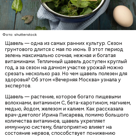
Опасность же щавеля состоит в том, что он
содержит большое количество щавелевой кислоты,
которая может способствовать образованию
Фото: shutterstock
камней в почках, объяснила диетолог.
Щавель — одна из самых ранних культур. Сезон
ЗДОРОВЬЕ
ВРАЧИ
РАСТЕНИЯ
грунтового длится с мая по июнь. В этот период
ПРОДУКТЫ
зелень максимально сочная, нежная и богатая
витаминами. Тепличный щавель доступен круглый
год, а за сезон на дачном участке урожай можно
срезать несколько раз. Но чем щавель полезен для
здоровья? Об этом «Вечерняя Москва» узнала у
экспертов.
Щавель — растение, которое богато пищевыми
волокнами, витамином С, бета-каротином, магнием,
медью, йодом, железом и калием. Как рассказала
врач-диетолог Ирина Писарева, помимо большого
количества витаминов, щавель укрепляет
иммунную систему, благоприятно влияет на
состояние нервов, способствует понижению