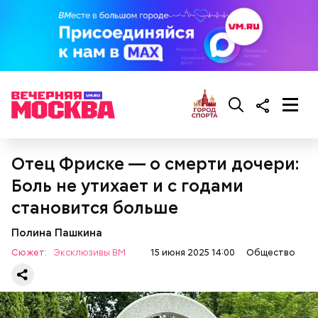
Как выбрать дыню
Отец Фриске — о смерти дочери:
Боль не утихает и с годами
Противень ставится в духовку, разогретую до 180–
становится больше
190 градусов. Спагетти из кабачка нужно запекать
25–30 минут.
Полина Пашкина
Сюжет:
Эксклюзивы ВМ
15 июня 2025 14:00
Общество
Также не нужно есть дыню до корки, потому что