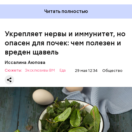
Читать полностью
Укрепляет нервы и иммунитет, но
опасен для почек: чем полезен и
— Если человек уже болеет мочекаменной
вреден щавель
болезнью, щавель ему не рекомендуется. При
артрите, гастрите, холецистите, синдроме
Иссалина Аюпова
раздраженного кишечника, язвах и панкреатите
Сюжеты:
Эксклюзивы ВМ
Еда
29 мая 12:34
Общество
продукт тоже лучше исключить из рациона, —
предупредила врач. — Он может привести к
повышению кислотности желудка и раздражать
слизистые оболочки.