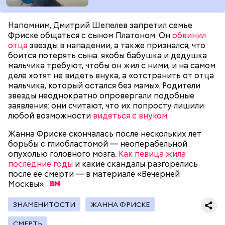
— В дыне содержится много сахара, который
Напомним, Дмитрий Шепелев запретил семье
представлен фруктозой. С одной стороны — это
Фриске общаться с сыном Платоном. Он
обвинил
хорошо, потому что дает энергию. Но важно
отца
звезды в нападении, а также признался, что
помнить, что сладкими дынями не нужно сильно
боится потерять сына: якобы бабушка и дедушка
увлекаться, так же как и арбузами, людям с
мальчика требуют, чтобы он жил с ними, и на самом
сахарным диабетом и лишним весом, —
деле хотят не видеть внука, а «отстранить от отца
подчеркнула доктор.
мальчика, который остался без мамы». Родители
звезды неоднократно опровергали подобные
заявления: они считают, что их попросту лишили
любой возможности
видеться с внуком
.
Жанна Фриске скончалась после нескольких лет
— Кабачки, порезанные кубиками, нужно легко
борьбы с глиобластомой — неоперабельной
обжарить на сковороде. К ним добавляются зелень
опухолью головного мозга.
Как певица жила
петрушки, чеснок, соль и оливковое масло.
последние годы
и какие скандалы разгорелись
Получается очень вкусно, — поделился рецептом
после ее смерти — в материале «Вечерней
Копылов.
Москвы».
ЗНАМЕНИТОСТИ
ЖАННА ФРИСКЕ
с сахарным диабетом;
СМЕРТЬ