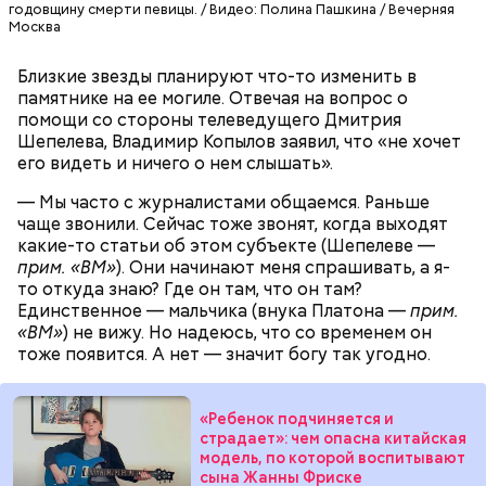
годовщину смерти певицы. / Видео: Полина Пашкина / Вечерняя
Москва
Близкие звезды планируют что-то изменить в
памятнике на ее могиле. Отвечая на вопрос о
помощи со стороны телеведущего Дмитрия
Шепелева, Владимир Копылов заявил, что «не хочет
его видеть и ничего о нем слышать».
— Мы часто с журналистами общаемся. Раньше
Ранние плоды, по словам врача, лучше не есть:
чаще звонили. Сейчас тоже звонят, когда выходят
какие-то статьи об этом субъекте (Шепелеве —
Терапевт Кондрахин назвал
Чистит сосуды и защищает от
прим. «ВМ»
). Они начинают меня спрашивать, а я-
продукты и напитки, которые
рака: чем полезен кресс-салат
то откуда знаю? Где он там, что он там?
выводят токсины из организма
Единственное — мальчика (внука Платона —
прим.
«ВМ»
) не вижу. Но надеюсь, что со временем он
тоже появится. А нет — значит богу так угодно.
«Ребенок подчиняется и
Спагетти из кабачков
страдает»: чем опасна китайская
модель, по которой воспитывают
сына Жанны Фриске