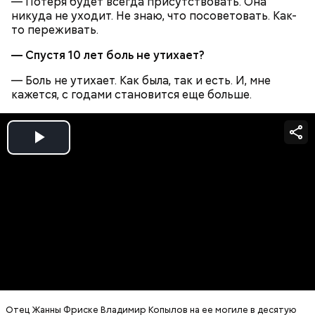
— Потеря будет всегда присутствовать. Она
никуда не уходит. Не знаю, что посоветовать. Как-
кабачок;
то переживать.
брынза;
растительное масло;
— Спустя 10 лет боль не утихает?
помидоры черри либо грунтовые.
— Боль не утихает. Как была, так и есть. И, мне
кажется, с годами становится еще больше.
Play
беременным, кормящим женщинам;
Video
людям с ослабленной иммунной системой;
пожилым;
детям.
Ингредиенты:
Отец Жанны Фриске Владимир Копылов на ее могиле в десятую