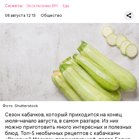
Сюжеты:
Эксклюзивы ВМ
Еда
06 августа 12:15
Общество
Ингредиенты:
— Наиболее распространенные борщ, щи, котлеты,
салаты, лаваш с творогом и сыром, пироги, омлет,
запеканка. Щавеля там везде используется
ЕДА
ОВОЩИ
РЕЦЕПТЫ
немного, поэтому никакого вреда от него не будет.
Чем разнообразнее рацион питания человека, тем
лучше. Потому что это исключает вероятность
возникновения дефицитов микроэлементов, —
заверил специалист.
Фото: Shutterstock
Фото: Shutterstock
Сезон кабачков, который приходится на конец
июля–начало августа, в самом разгаре. Из них
можно приготовить много интересных и полезных
блюд. Топ-5 необычных рецептов с кабачками