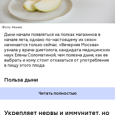
бета-каротин обеспечивает дыне желтый
ОВОЩИ
ЛЕТО
ФРУКТЫ
цвет;
лютеин и зеаксантин — эти каротиноиды
отлично поддерживают наше зрение;
калий — оказывает мочегонное действие,
Фото: Pexels
поддерживает сердечно-сосудистую
систему и предотвращает скачки давления;
Дыни начали появляться на полках магазинов в
магний — помогает калию и не дает сосудам
начале лета, однако по-настоящему их сезон
спазмироваться.
начинается только сейчас. «Вечерняя Москва»
узнала у врача-диетолога, кандидата медицинских
наук Елены Соломатиной, чем полезна дыня, как ее
По мнению специалиста, здоровому человеку
выбрать и кому стоит отказаться от употребления
достаточно включать щавель в рацион несколько
в пищу этого плода.
раз в месяц. В небольших количествах в свежем
виде или припущенном на сковороде.
Польза дыни
Читать полностью
Укрепляет нервы и иммунитет, но