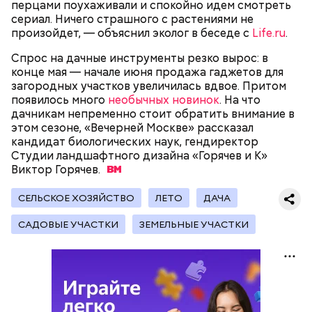
увлекаться, так же как и арбузами, людям с
перцами поухаживали и спокойно идем смотреть
сахарным диабетом и лишним весом, —
сериал. Ничего страшного с растениями не
подчеркнула доктор.
произойдет, — объяснил эколог в беседе с
Life.ru
.
Спрос на дачные инструменты резко вырос: в
конце мая — начале июня продажа гаджетов для
загородных участков увеличилась вдвое. Притом
появилось много
необычных новинок
. На что
— Кабачки, порезанные кубиками, нужно легко
дачникам непременно стоит обратить внимание в
обжарить на сковороде. К ним добавляются зелень
этом сезоне, «Вечерней Москве» рассказал
петрушки, чеснок, соль и оливковое масло.
кандидат биологических наук, гендиректор
Получается очень вкусно, — поделился рецептом
Студии ландшафтного дизайна «Горячев и К»
Копылов.
Виктор
Горячев.
СЕЛЬСКОЕ ХОЗЯЙСТВО
ЛЕТО
ДАЧА
с сахарным диабетом;
САДОВЫЕ УЧАСТКИ
ЗЕМЕЛЬНЫЕ УЧАСТКИ
лишним весом.