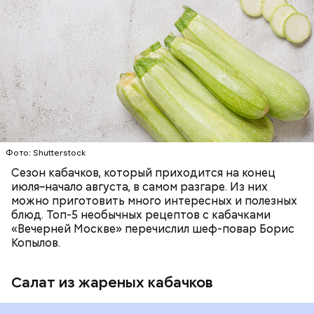
— Наиболее распространенные борщ, щи, котлеты,
салаты, лаваш с творогом и сыром, пироги, омлет,
запеканка. Щавеля там везде используется
ЕДА
ОВОЩИ
РЕЦЕПТЫ
немного, поэтому никакого вреда от него не будет.
Чем разнообразнее рацион питания человека, тем
лучше. Потому что это исключает вероятность
возникновения дефицитов микроэлементов, —
заверил специалист.
Фото: Shutterstock
Фото: Shutterstock
Сезон кабачков, который приходится на конец
июля–начало августа, в самом разгаре. Из них
можно приготовить много интересных и полезных
блюд. Топ-5 необычных рецептов с кабачками
«Вечерней Москве» перечислил шеф-повар Борис
Вред дыни
Копылов.
Салат из жареных кабачков
А врач-эндокринолог Алексей Калинчев рассказал,
что существует множество блюд, где используют