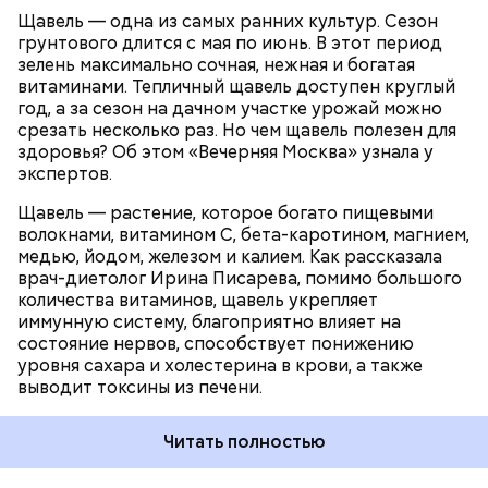
камней в почках, объяснила диетолог.
Щавель — одна из самых ранних культур. Сезон
ЗДОРОВЬЕ
ВРАЧИ
РАСТЕНИЯ
грунтового длится с мая по июнь. В этот период
ПРОДУКТЫ
зелень максимально сочная, нежная и богатая
витаминами. Тепличный щавель доступен круглый
год, а за сезон на дачном участке урожай можно
срезать несколько раз. Но чем щавель полезен для
здоровья? Об этом «Вечерняя Москва» узнала у
экспертов.
Щавель — растение, которое богато пищевыми
волокнами, витамином С, бета-каротином, магнием,
медью, йодом, железом и калием. Как рассказала
врач-диетолог Ирина Писарева, помимо большого
количества витаминов, щавель укрепляет
иммунную систему, благоприятно влияет на
состояние нервов, способствует понижению
уровня сахара и холестерина в крови, а также
выводит токсины из печени.
Читать полностью