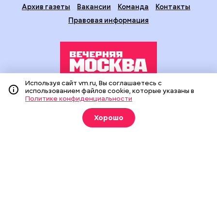
Архив газеты
Вакансии
Команда
Контакты
Правовая информация
Используя сайт vm.ru, Вы соглашаетесь с
использованием файлов cookie, которые указаны в
Издание создано при финансовой поддержке Департамента
Политике конфиденциальности
средств массовой информации и рекламы города Москвы.
На сайте применяются рекомендательные технологии
Хорошо
(информационные технологии предоставления информации
на основе сбора, систематизации и анализа сведений,
относящихся к предпочтениям пользователей сети
«Интернет», находящихся на территории Российской
Федерации).
Сетевое издание "Вечерняя Москва" (18+) зарегистрировано
в Федеральной службе по надзору в сфере связи,
информационных технологий и массовых коммуникаций
(Роскомнадзор). Свидетельство о регистрации ЭЛ № ФС 77 -
90524 от 09.12.2025. Учредитель: АО "Редакция газеты
"Вечерняя Москва". Главный редактор
vm.ru
: Александр
Геннадьевич Глуходедов. Адрес редакции: 127015, г.Москва,