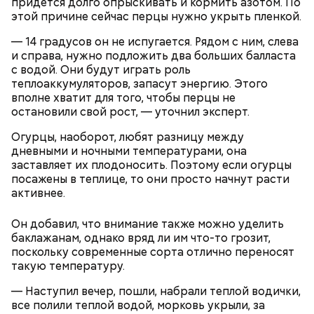
придется долго опрыскивать и кормить азотом. По
этой причине сейчас перцы нужно укрыть пленкой.
— 14 градусов он не испугается. Рядом с ним, слева
Ранние плоды, по словам врача, лучше не есть:
и справа, нужно подложить два больших балласта
с водой. Они будут играть роль
Терапевт Кондрахин назвал
теплоаккумуляторов, запасут энергию. Этого
Чистит сосуды и защищает от
продукты и напитки, которые
вполне хватит для того, чтобы перцы не
рака: чем полезен кресс-салат
выводят токсины из организма
остановили свой рост, — уточнил эксперт.
Огурцы, наоборот, любят разницу между
дневными и ночными температурами, она
заставляет их плодоносить. Поэтому если огурцы
посажены в теплице, то они просто начнут расти
Спагетти из кабачков
активнее.
Он добавил, что внимание также можно уделить
баклажанам, однако вряд ли им что-то грозит,
поскольку современные сорта отлично переносят
— В дыне содержится много сахара, который
такую температуру.
представлен фруктозой. С одной стороны — это
хорошо, потому что дает энергию. Но важно
— Наступил вечер, пошли, набрали теплой водички,
помнить, что сладкими дынями не нужно сильно
все полили теплой водой, морковь укрыли, за