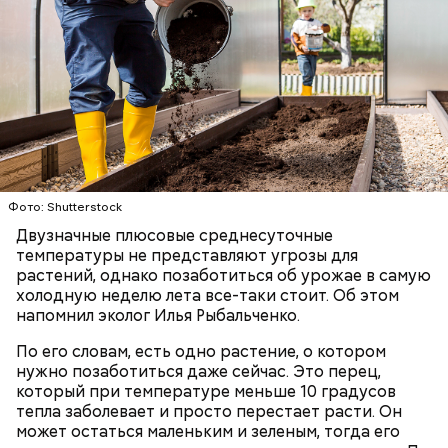
беременным, кормящим женщинам;
людям с ослабленной иммунной системой;
пожилым;
детям.
Фото: Shutterstock
Двузначные плюсовые среднесуточные
температуры не представляют угрозы для
растений, однако позаботиться об урожае в самую
холодную неделю лета все-таки стоит. Об этом
Ингредиенты:
напомнил эколог Илья Рыбальченко.
По его словам, есть одно растение, о котором
нужно позаботиться даже сейчас. Это перец,
который при температуре меньше 10 градусов
тепла заболевает и просто перестает расти. Он
может остаться маленьким и зеленым, тогда его