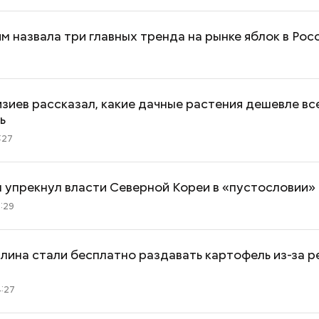
м назвала три главных тренда на рынке яблок в Рос
зиев рассказал, какие дачные растения дешевле вс
ь
:27
 упрекнул власти Северной Кореи в «пустословии»
:29
Как получить до 100 тысяч
Как узнать, снес
лина стали бесплатно раздавать картофель из-за 
рублей от государства при
реновации в Мос
трудной ситуации: кто может
искать информа
:27
претендовать и какие нужны
документы