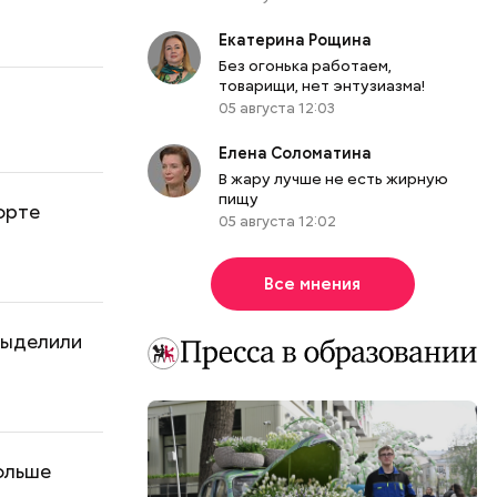
Екатерина Рощина
Без огонька работаем,
товарищи, нет энтузиазма!
05 августа 12:03
Елена Соломатина
В жару лучше не есть жирную
пищу
орте
05 августа 12:02
Все мнения
 выделили
больше