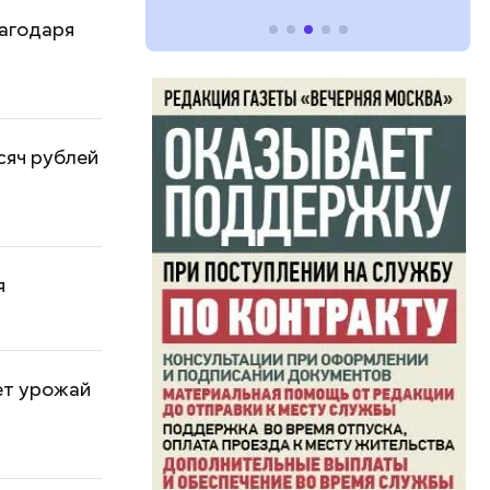
лагодаря
сяч рублей
я
ет урожай