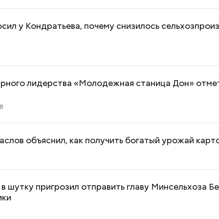
сил у Кондратьева, почему снизилось сельхозпрои
1
Вода за 10 тысяч: поможет ли
Людей разброс
арного лидерства «Молодежная станица Дон» отмет
японский напиток сбросить
проезжей части:
лишний вес
легковушка сби
38
пешеходов в Ом
слов объяснил, как получить богатый урожай карт
в шутку пригрозил отправить главу Минсельхоза Б
ики
2