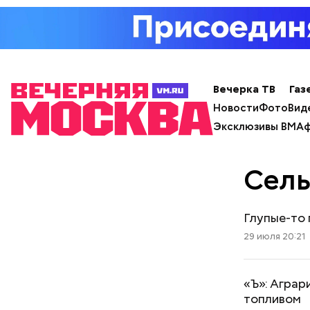
Вечерка ТВ
Газ
Новости
Фото
Вид
Эксклюзивы ВМ
Аф
Сель
Глупые-то 
29 июля 20:21
«Ъ»: Аграр
топливом