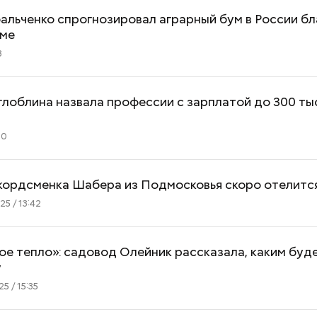
альченко спрогнозировал аграрный бум в России б
име
8
лоблина назвала профессии с зарплатой до 300 ты
00
кордсменка Шабера из Подмосковья скоро отелитс
5 / 13:42
е тепло»: садовод Олейник рассказала, каким буд
у
5 / 15:35