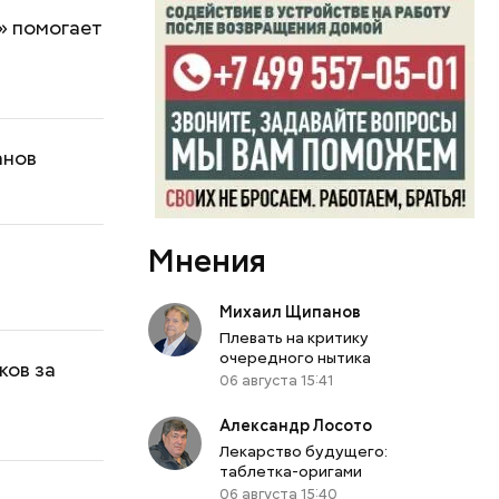
» помогает
анов
Мнения
ы
Михаил Щипанов
Плевать на критику
очередного нытика
ков за
06 августа 15:41
Александр Лосото
Лекарство будущего:
таблетка-оригами
06 августа 15:40