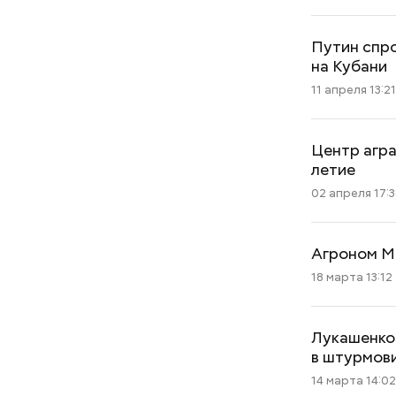
Путин спро
на Кубани
11 апреля 13:2
Хотела спасти малыша: как
Центр агр
мать и сын погибли при
летие
падении из окна в Раменском
02 апреля 17:
Агроном Ма
18 марта 13:12
Лукашенко 
в штурмов
14 марта 14:0