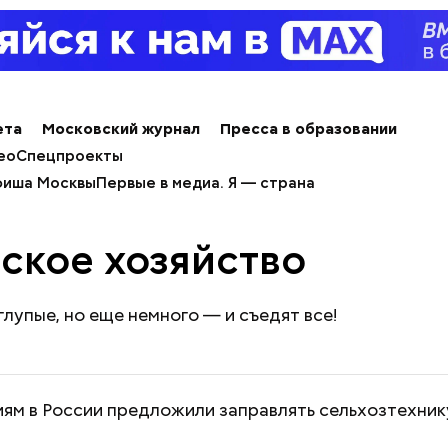
ета
Московский журнал
Пресса в образовании
ео
Спецпроекты
иша Москвы
Первые в медиа. Я — страна
ское хозяйство
глупые, но еще немного — и съедят все!
иям в России предложили заправлять сельхозтехни