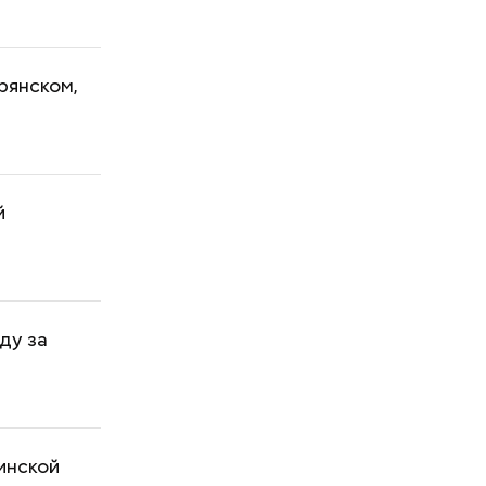
рянском,
й
ду за
инской