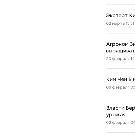
Эксперт Ки
02 марта 13:31
Агроном Зи
выращиват
20 февраля 14
Ким Чен Ын
08 февраля 03
Как поменять батареи дома и
Власти Бер
не получить штраф
урожая
02 февраля 04