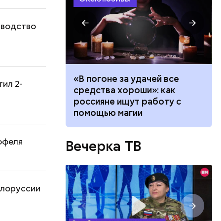
зводство
ало по
«В погоне за удачей все
ил 2-
 как
средства хороши»: как
ла толпу
россияне ищут работу с
ске
помощью магии
офеля
Вечерка ТВ
елоруссии