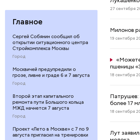
Лукашенко 
27 сентября 20
Главное
Милонов ра
Сергей Собянин сообщил об
19 сентября 20
открытии ситуационного центра
Стройкомплекса Москвы
Город
«Можете
пшеницы «
Москвичей предупредили о
18 сентября 20
грозе, ливне и граде 6 и 7 августа
Город
Патрушев: 
Второй этап капитального
ремонта пути Большого кольца
более 17 м
МЖД начнется 7 августа
18 сентября 20
Город
Проект «Лето в Москве» с 7 по 9
Лут заявил
августа пригласил на тренировки
молока