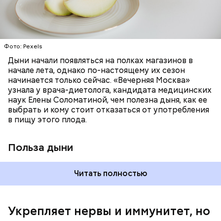
цвет;
лютеин и зеаксантин — эти каротиноиды
отлично поддерживают наше зрение;
калий — оказывает мочегонное действие,
Фото: Pexels
поддерживает сердечно-сосудистую
систему и предотвращает скачки давления;
Дыни начали появляться на полках магазинов в
магний — помогает калию и не дает сосудам
начале лета, однако по-настоящему их сезон
спазмироваться.
начинается только сейчас. «Вечерняя Москва»
узнала у врача-диетолога, кандидата медицинских
наук Елены Соломатиной, чем полезна дыня, как ее
По мнению специалиста, здоровому человеку
выбрать и кому стоит отказаться от употребления
достаточно включать щавель в рацион несколько
в пищу этого плода.
раз в месяц. В небольших количествах в свежем
виде или припущенном на сковороде.
Польза дыни
Читать полностью
Укрепляет нервы и иммунитет, но