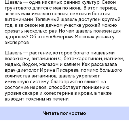
Щавель — одна из самых ранних культур. Сезон
ЗДОРОВЬЕ
ВРАЧИ
РАСТЕНИЯ
грунтового длится с мая по июнь. В этот период
ПРОДУКТЫ
зелень максимально сочная, нежная и богатая
витаминами. Тепличный щавель доступен круглый
год, а за сезон на дачном участке урожай можно
срезать несколько раз. Но чем щавель полезен для
здоровья? Об этом «Вечерняя Москва» узнала у
экспертов.
Щавель — растение, которое богато пищевыми
волокнами, витамином С, бета-каротином, магнием,
медью, йодом, железом и калием. Как рассказала
врач-диетолог Ирина Писарева, помимо большого
количества витаминов, щавель укрепляет
иммунную систему, благоприятно влияет на
состояние нервов, способствует понижению
уровня сахара и холестерина в крови, а также
выводит токсины из печени.
Читать полностью