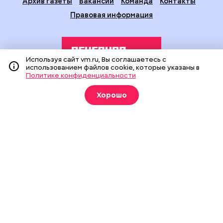
Архив газеты
Вакансии
Команда
Контакты
Правовая информация
Используя сайт vm.ru, Вы соглашаетесь с
использованием файлов cookie, которые указаны в
Политике конфиденциальности
Издание создано при финансовой поддержке Департамента
Хорошо
средств массовой информации и рекламы города Москвы.
На сайте применяются рекомендательные технологии
(информационные технологии предоставления информации
на основе сбора, систематизации и анализа сведений,
относящихся к предпочтениям пользователей сети
«Интернет», находящихся на территории Российской
Федерации).
Сетевое издание "Вечерняя Москва" (18+) зарегистрировано
в Федеральной службе по надзору в сфере связи,
информационных технологий и массовых коммуникаций
(Роскомнадзор). Свидетельство о регистрации ЭЛ № ФС 77 -
90524 от 09.12.2025. Учредитель: АО "Редакция газеты
"Вечерняя Москва". Главный редактор
vm.ru
: Александр
Геннадьевич Глуходедов. Адрес редакции: 127015, г.Москва,
Бумажный пр-д, д. 14, стр. 2. Телефон:
+7(499)557-04-24
. Адрес