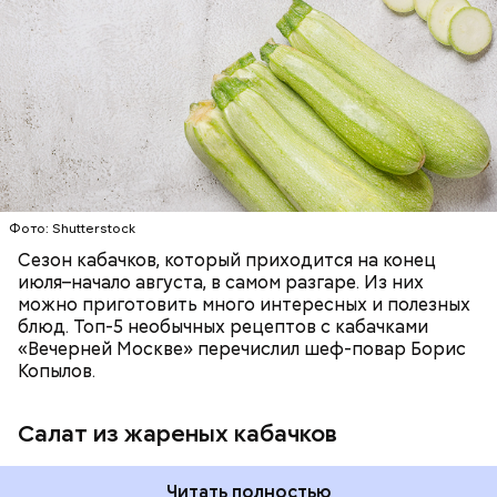
— Наиболее распространенные борщ, щи, котлеты,
салаты, лаваш с творогом и сыром, пироги, омлет,
запеканка. Щавеля там везде используется
ЕДА
ОВОЩИ
РЕЦЕПТЫ
немного, поэтому никакого вреда от него не будет.
Чем разнообразнее рацион питания человека, тем
лучше. Потому что это исключает вероятность
возникновения дефицитов микроэлементов, —
заверил специалист.
Фото: Shutterstock
Фото: Shutterstock
Сезон кабачков, который приходится на конец
июля–начало августа, в самом разгаре. Из них
можно приготовить много интересных и полезных
блюд. Топ-5 необычных рецептов с кабачками
«Вечерней Москве» перечислил шеф-повар Борис
Вред дыни
Копылов.
Салат из жареных кабачков
А врач-эндокринолог Алексей Калинчев рассказал,
что существует множество блюд, где используют
растение.
Читать полностью