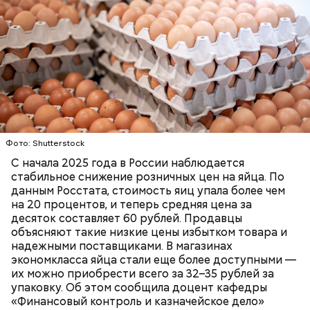
беременным, кормящим женщинам;
людям с ослабленной иммунной системой;
пожилым;
детям.
Фото: Shutterstock
С начала 2025 года в России наблюдается
стабильное снижение розничных цен на яйца. По
данным Росстата, стоимость яиц упала более чем
на 20 процентов, и теперь средняя цена за
Ингредиенты:
десяток составляет 60 рублей. Продавцы
объясняют такие низкие цены избытком товара и
надежными поставщиками. В магазинах
экономкласса яйца стали еще более доступными —
их можно приобрести всего за 32–35 рублей за
упаковку. Об этом сообщила доцент кафедры
«Финансовый контроль и казначейское дело»