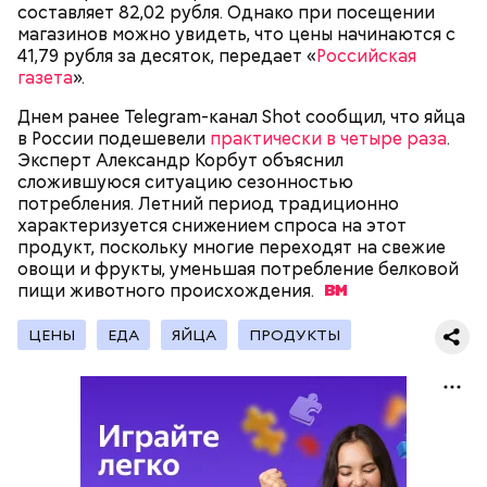
сахарным диабетом и лишним весом, —
составляет 82,02 рубля. Однако при посещении
подчеркнула доктор.
магазинов можно увидеть, что цены начинаются с
41,79 рубля за десяток, передает «
Российская
газета
».
Днем ранее Telegram-канал Shot сообщил, что яйца
в России подешевели
практически в четыре раза
.
— Кабачки, порезанные кубиками, нужно легко
Эксперт Александр Корбут объяснил
обжарить на сковороде. К ним добавляются зелень
сложившуюся ситуацию сезонностью
петрушки, чеснок, соль и оливковое масло.
потребления. Летний период традиционно
Получается очень вкусно, — поделился рецептом
характеризуется снижением спроса на этот
Копылов.
продукт, поскольку многие переходят на свежие
овощи и фрукты, уменьшая потребление белковой
пищи животного
происхождения.
с сахарным диабетом;
ЦЕНЫ
ЕДА
ЯЙЦА
ПРОДУКТЫ
лишним весом.