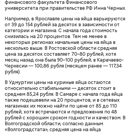
финансового факультета Финансового
университета при правительстве РФ Инна Черных.
Например, в Ярославле цены на яйца варьируются
Ранние плоды, по словам врача, лучше не есть:
от 39 до 154 рублей за десяток в зависимости от
Терапевт Кондрахин назвал
категории и магазина. С начала года стоимость
Чистит сосуды и защищает от
продукты и напитки, которые
снизилась на 20 процентов. Тем не менее в
рака: чем полезен кресс-салат
выводят токсины из организма
некоторых регионах начальные цены на яйца в
несколько выше. В Ростовской области средняя
цена за десяток составляет 70–80 рублей, хотя
месяц назад она была 90–100 рублей; в Карачаево-
Черкесии — 100,86 рубля (месяцем ранее — 117,34
рубля).
Спагетти из кабачков
В Удмуртии цены на куриные яйца остаются
относительно стабильными — десяток стоит в
среднем 85,24 рубля. В Самаре с начала года яйца
также подешевели на 20 процентов, и в сетевых
— В дыне содержится много сахара, который
магазинах их можно найти по цене от 85 до 110
представлен фруктозой. С одной стороны — это
рублей, хотя встречаются и предложения по 48
хорошо, потому что дает энергию. Но важно
рублей с хорошим сроком годности и качеством. В
помнить, что сладкими дынями не нужно сильно
Волгоградской области, согласно данным
увлекаться, так же как и арбузами, людям с
«Волгоградстата», средняя цена на яйца