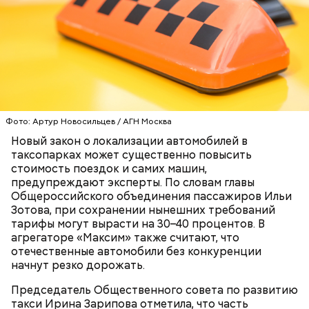
беременным, кормящим женщинам;
людям с ослабленной иммунной системой;
пожилым;
детям.
Фото: Артур Новосильцев / АГН Москва
Новый закон о локализации автомобилей в
таксопарках может существенно повысить
стоимость поездок и самих машин,
предупреждают эксперты. По словам главы
Общероссийского объединения пассажиров Ильи
Зотова, при сохранении нынешних требований
Ингредиенты:
тарифы могут вырасти на 30–40 процентов. В
агрегаторе «Максим» также считают, что
отечественные автомобили без конкуренции
начнут резко дорожать.
Председатель Общественного совета по развитию
такси Ирина Зарипова отметила, что часть