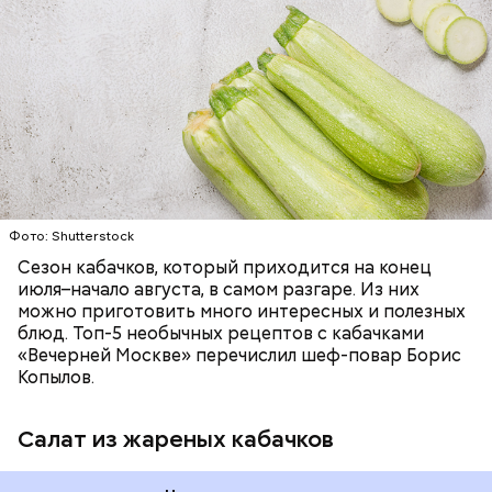
— Наиболее распространенные борщ, щи, котлеты,
салаты, лаваш с творогом и сыром, пироги, омлет,
запеканка. Щавеля там везде используется
ЕДА
ОВОЩИ
РЕЦЕПТЫ
немного, поэтому никакого вреда от него не будет.
Чем разнообразнее рацион питания человека, тем
лучше. Потому что это исключает вероятность
возникновения дефицитов микроэлементов, —
заверил специалист.
Фото: Shutterstock
Фото: Shutterstock
Сезон кабачков, который приходится на конец
июля–начало августа, в самом разгаре. Из них
можно приготовить много интересных и полезных
блюд. Топ-5 необычных рецептов с кабачками
«Вечерней Москве» перечислил шеф-повар Борис
Вред дыни
Копылов.
Салат из жареных кабачков
А врач-эндокринолог Алексей Калинчев рассказал,
что существует множество блюд, где используют