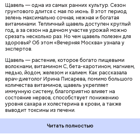
камней в почках, объяснила диетолог.
Щавель — одна из самых ранних культур. Сезон
ЗДОРОВЬЕ
ВРАЧИ
РАСТЕНИЯ
грунтового длится с мая по июнь. В этот период
ПРОДУКТЫ
зелень максимально сочная, нежная и богатая
витаминами. Тепличный щавель доступен круглый
год, а за сезон на дачном участке урожай можно
срезать несколько раз. Но чем щавель полезен для
здоровья? Об этом «Вечерняя Москва» узнала у
экспертов.
Щавель — растение, которое богато пищевыми
волокнами, витамином С, бета-каротином, магнием,
медью, йодом, железом и калием. Как рассказала
врач-диетолог Ирина Писарева, помимо большого
количества витаминов, щавель укрепляет
иммунную систему, благоприятно влияет на
состояние нервов, способствует понижению
уровня сахара и холестерина в крови, а также
выводит токсины из печени.
Читать полностью