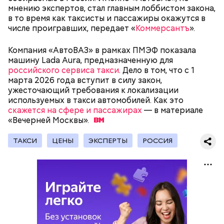
мнению экспертов, стал главным лоббистом закона,
сахарным диабетом и лишним весом, —
в то время как таксисты и пассажиры окажутся в
подчеркнула доктор.
числе проигравших, передает «
Коммерсантъ
».
Компания «АвтоВАЗ» в рамках ПМЭФ показала
машину Lada Aura, предназначенную для
российского сервиса такси
. Дело в том, что с 1
— Кабачки, порезанные кубиками, нужно легко
марта 2026 года вступит в силу закон,
обжарить на сковороде. К ним добавляются зелень
ужесточающий требования к локализации
петрушки, чеснок, соль и оливковое масло.
используемых в такси автомобилей. Как это
Получается очень вкусно, — поделился рецептом
скажется на сфере и пассажирах
— в материале
Копылов.
«Вечерней
Москвы».
ТАКСИ
ЦЕНЫ
ЭКСПЕРТЫ
РОССИЯ
с сахарным диабетом;
лишним весом.