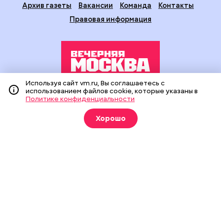
Архив газеты
Вакансии
Команда
Контакты
Правовая информация
Используя сайт vm.ru, Вы соглашаетесь с
использованием файлов cookie, которые указаны в
Издание создано при финансовой поддержке Департамента
Политике конфиденциальности
средств массовой информации и рекламы города Москвы.
На сайте применяются рекомендательные технологии
Хорошо
(информационные технологии предоставления информации
на основе сбора, систематизации и анализа сведений,
относящихся к предпочтениям пользователей сети
«Интернет», находящихся на территории Российской
Федерации).
Сетевое издание "Вечерняя Москва" (18+) зарегистрировано
в Федеральной службе по надзору в сфере связи,
информационных технологий и массовых коммуникаций
(Роскомнадзор). Свидетельство о регистрации ЭЛ № ФС 77 -
90524 от 09.12.2025. Учредитель: АО "Редакция газеты
"Вечерняя Москва". Главный редактор
vm.ru
: Александр
Геннадьевич Глуходедов. Адрес редакции: 127015, г.Москва,