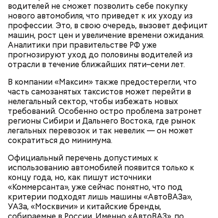
водителей не сможет позволить себе покупку
нового автомобиля, что приведет к их уходу из
профессии. Это, в свою очередь, вызовет дефицит
машин, рост цен и увеличение времени ожидания.
Ранние плоды, по словам врача, лучше не есть:
Аналитики при правительстве РФ уже
Терапевт Кондрахин назвал
прогнозируют уход до половины водителей из
Чистит сосуды и защищает от
продукты и напитки, которые
отрасли в течение ближайших пяти–семи лет.
рака: чем полезен кресс-салат
выводят токсины из организма
В компании «Максим» также предостерегли, что
часть самозанятых таксистов может перейти в
нелегальный сектор, чтобы избежать новых
требований. Особенно остро проблема затронет
регионы Сибири и Дальнего Востока, где рынок
Спагетти из кабачков
легальных перевозок и так невелик — он может
сократиться до минимума.
Официальный перечень допустимых к
использованию автомобилей появится только к
концу года, но, как пишут источники
— В дыне содержится много сахара, который
«Коммерсанта», уже сейчас понятно, что под
представлен фруктозой. С одной стороны — это
критерии подходят лишь машины «АвтоВАЗа»,
хорошо, потому что дает энергию. Но важно
УАЗа, «Москвичи» и китайские бренды,
помнить, что сладкими дынями не нужно сильно
собираемые в России. Именно «АвтоВАЗ», по
увлекаться, так же как и арбузами, людям с