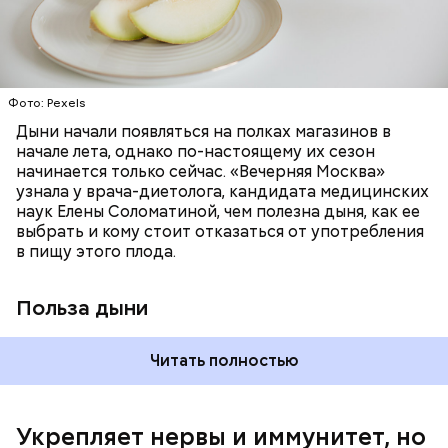
бета-каротин обеспечивает дыне желтый
ОВОЩИ
ЛЕТО
ФРУКТЫ
цвет;
лютеин и зеаксантин — эти каротиноиды
отлично поддерживают наше зрение;
калий — оказывает мочегонное действие,
Фото: Pexels
поддерживает сердечно-сосудистую
систему и предотвращает скачки давления;
Дыни начали появляться на полках магазинов в
магний — помогает калию и не дает сосудам
начале лета, однако по-настоящему их сезон
спазмироваться.
начинается только сейчас. «Вечерняя Москва»
узнала у врача-диетолога, кандидата медицинских
наук Елены Соломатиной, чем полезна дыня, как ее
По мнению специалиста, здоровому человеку
выбрать и кому стоит отказаться от употребления
достаточно включать щавель в рацион несколько
в пищу этого плода.
раз в месяц. В небольших количествах в свежем
виде или припущенном на сковороде.
Польза дыни
Читать полностью
Укрепляет нервы и иммунитет, но