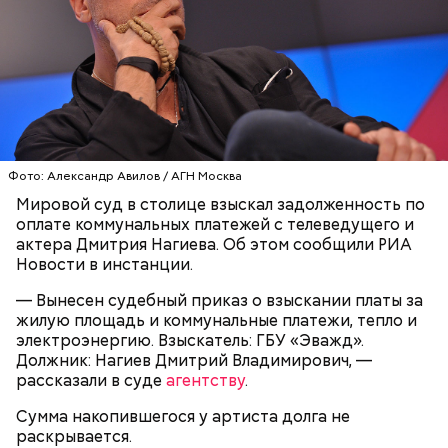
Play
Video
Блогеру грозило до семи лет лишения свободы.
Фото: Александр Авилов / АГН Москва
Мировой суд в столице взыскал задолженность по
оплате коммунальных платежей с телеведущего и
актера Дмитрия Нагиева. Об этом сообщили РИА
Видео: пресс-служба ГСУ СК по Московской области
Новости в инстанции.
— Вынесен судебный приказ о взыскании платы за
— Мы съездили за витаминами, вернулись обратно,
жилую площадь и коммунальные платежи, тепло и
поднялись домой. У него ухудшилось самочувствие
электроэнергию. Взыскатель: ГБУ «Эважд».
через сутки... Его увезли в больницу,
Должник: Нагиев Дмитрий Владимирович, —
реанимировали, и там он скончался, — рассказывал
рассказали в суде
агентству
.
Миссюра на допросе.
Сумма накопившегося у артиста долга не
раскрывается.