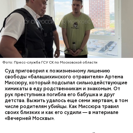
Все началось в июне, когда двое супругов
Видео: пресс-служба ГСУ СК по Московской области
обратились в местную больницу с жалобами на
плохое самочувствие. Врачи не смогли поставить
им точный диагноз, после чего анализы
потерпевших направили на экспертизу. В них
ОТРАВЛЕНИЯ
БАЛАШИХА
РОДИТЕЛИ
специалисты обнаружили сильнодействующий
СЛЕДСТВЕННЫЙ КОМИТЕТ
ЭКСПЕРТИЗЫ
химикат дихлорэтан, который не мог попасть в
организм супругов случайно. То же самое вещество
нашли в еде, изъятой из квартиры пострадавших.
Фото: Пресс-служба ГСУ СК по Московской области
Суд приговорил к пожизненному лишению
свободы «балашихинского отравителя» Артема
Миссюру, который подсыпал сильнодействующие
химикаты в еду родственникам и знакомым. От
рук преступника погибла его бабушка и друг
детства. Выжить удалось еще семи жертвам, в том
числе родителям убийцы. Как Миссюра травил
своих близких и как его судили — в материале
«Вечерней Москвы».