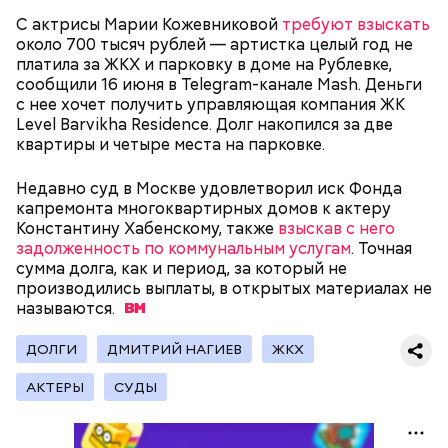
Родственники обналичивали деньги и возвращали
С актрисы Марии Кожевниковой
требуют взыскать
их Гасанову. А чтобы пользоваться деньгами и не
около 700 тысяч рублей — артистка целый год не
вызвать подозрений у налоговой, Гасанов либо
платила за ЖКХ и парковку в доме на Рублевке,
распределял их между еще несколькими счетами,
сообщили 16 июня в Telegram-канале Mash. Деньги
либо
покупал на них квартиры
.
с нее хочет получить управляющая компания ЖК
Level Barvikha Residence. Долг накопился за две
квартиры и четыре места на парковке.
Следующим подопытным стал друг детства
Недавно суд в Москве удовлетворил иск Фонда
Миссюры Константин. 3 февраля того же года,
капремонта многоквартирных домов к актеру
когда молодые люди ехали вместе в машине,
Константину Хабенскому, также
взыскав с него
— Гасанов, являясь индивидуальным
подозреваемый угостил приятеля морсом с
задолженность по коммунальным услугам
. Точная
предпринимателем, осуществлял
этиленгликолем. Через два дня Константин умер в
сумма долга, как и период, за который не
предпринимательскую деятельность в области
больнице.
производились выплаты, в открытых материалах не
продажи и размещения рекламы в социальных
называются.
сетях. С целью сокрытия своих доходов часть
денежных средств от спонсоров розыгрышей,
покупателей различных мотивационных курсов и
ДОЛГИ
ДМИТРИЙ НАГИЕВ
ЖКХ
прогнозов ставок на спорт Гасанов получал на
АКТЕРЫ
СУДЫ
свои личные лицевые счета как физического лица, а
также на подконтрольные родственникам лицевые
счета, — пояснили в
московской прокуратуре
.