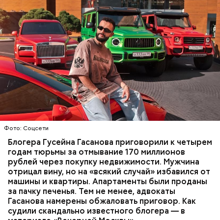
Фото: База розыска МВД РФ
В мае 2025 года МВД РФ объявило в
международный розыск
блогера Гусейна Гасанова.
В его отношении возбудили уголовное дело о
неуплате налогов и легализации преступных
доходов в особо крупном размере. В тот же день
НАЛОГИ
ПОИСК ЛЮДЕЙ
ДЕНЬГИ
МВД
мужчину
заочно арестовали
.
ГАСАН ГУСЕЙНОВ
Молодого человека задержали. На первом же
Фото: Соцсети
допросе он признался, что планировал отравить
только отчима. Тогда следователи посчитали, что
Блогера Гусейна Гасанова приговорили к четырем
мотивом преступления была квартира родителей,
годам тюрьмы за отмывание 170 миллионов
которая в случае их смерти перешла бы сыну. Но
рублей через покупку недвижимости. Мужчина
спустя несколько дней Миссюра заявил, что ранее
отрицал вину, но на «всякий случай» избавился от
уже травил других людей.
машины и квартиры. Апартаменты были проданы
за пачку печенья. Тем не менее, адвокаты
Гасанова намерены обжаловать приговор. Как
судили скандально известного блогера — в