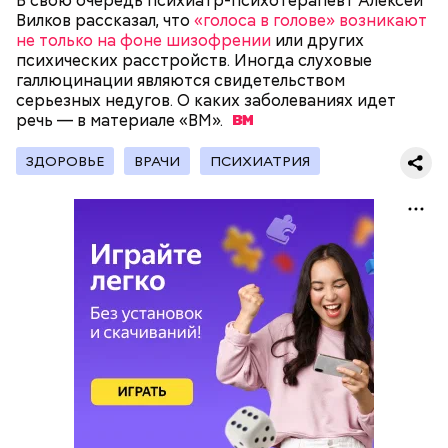
В свою очередь психиатр-психотерапевт Алексей
Вилков рассказал, что
«голоса в голове» возникают
не только на фоне шизофрении
или других
психических расстройств. Иногда слуховые
галлюцинации являются свидетельством
серьезных недугов. О каких заболеваниях идет
речь — в материале
«ВМ».
Фото: Shutterstock
ЗДОРОВЬЕ
ВРАЧИ
ПСИХИАТРИЯ
Вред дыни
кремний — укрепляет кости, зубы, волосы и
ногти и оказывает омолаживающее действие;