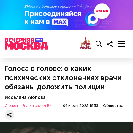
— Там может содержаться огромное количество
нитратов, которое вызовет головокружение,
гипоксию и ухудшение физического состояния, —
Голоса в голове: о каких
предостерегла Соломатина.
психических отклонениях врачи
обязаны доложить полиции
Иссалина Аюпова
Сюжет:
Эксклюзивы ВМ
06 июля 2025 18:53
Общество