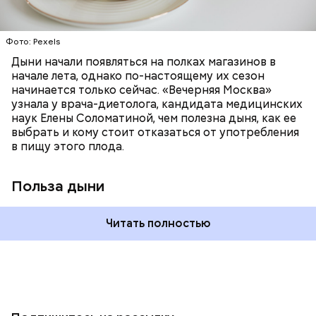
лютеин и зеаксантин — эти каротиноиды
отлично поддерживают наше зрение;
калий — оказывает мочегонное действие,
Фото: Pexels
поддерживает сердечно-сосудистую
систему и предотвращает скачки давления;
Дыни начали появляться на полках магазинов в
магний — помогает калию и не дает сосудам
начале лета, однако по-настоящему их сезон
спазмироваться.
начинается только сейчас. «Вечерняя Москва»
узнала у врача-диетолога, кандидата медицинских
наук Елены Соломатиной, чем полезна дыня, как ее
выбрать и кому стоит отказаться от употребления
в пищу этого плода.
Польза дыни
Читать полностью