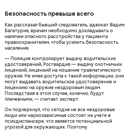
Ранние плоды, по словам врача, лучше не есть:
Безопасность превыше всего
Терапевт Кондрахин назвал
Чистит сосуды и защищает от
продукты и напитки, которые
Как рассказал бывший следователь, адвокат Вадим
рака: чем полезен кресс-салат
выводят токсины из организма
Багатурия, врачам необходимо докладывать о
наличии опасного расстройства у пациента
правоохранителям, чтобы усилить безопасность
населения.
— Полиция контролирует выдачу водительских
удостоверений, Росгвардия — выдачу охотничьих
лицензий, лицензий на ношение травматического
оружия. Не имея доступа к такой информации, они
могут выдавать водительское удостоверение и
лицензию на оружие нездоровым людям.
Последствия в этом случае, конечно, будут
— В дыне содержится много сахара, который
плачевными, — считает эксперт.
представлен фруктозой. С одной стороны — это
хорошо, потому что дает энергию. Но важно
Он подчеркнул, что сегодня не все нездоровые
помнить, что сладкими дынями не нужно сильно
люди или наркозависимые состоят на учете в
увлекаться, так же как и арбузами, людям с
психдиспансере, что является потенциальной
сахарным диабетом и лишним весом, —
угрозой для окружающих. Поэтому
подчеркнула доктор.