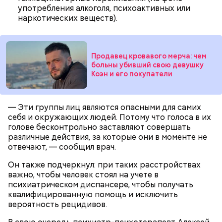
употребления алкоголя, психоактивных или
наркотических веществ).
Продавец кровавого мерча: чем
больны убивший свою девушку
Коэн и его покупатели
Однако диетолог предупредила: не для всех дыня
может быть полезна. В первую очередь ее стоит
— Эти группы лиц являются опасными для самих
есть с осторожностью людям:
себя и окружающих людей. Потому что голоса в их
голове бесконтрольно заставляют совершать
различные действия, за которые они в моменте не
отвечают, — сообщил врач.
Он также подчеркнул: при таких расстройствах
важно, чтобы человек стоял на учете в
психиатрическом диспансере, чтобы получать
квалифицированную помощь и исключить
вероятность рецидивов.