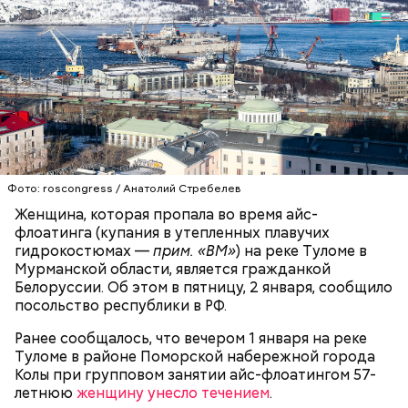
причину смерти Константина. Подозрения
родителей погибшего юноши пали на Миссюру, но
доказать его причастность к кончине их сына не
удалось. Когда же подозреваемого задержали, он
заявил, что ничего не подсыпал в морс и утверждал,
что яд могли добавить в бутылку
некие
недоброжелатели
.
Play
Фото: roscongress / Анатолий Стребелев
Video
Женщина, которая пропала во время айс-
флоатинга (купания в утепленных плавучих
гидрокостюмах —
прим. «ВМ»
) на реке Туломе в
Блогеру грозило до семи лет лишения свободы.
Мурманской области, является гражданкой
Белоруссии. Об этом в пятницу, 2 января, сообщило
посольство республики в РФ.
Ранее сообщалось, что вечером 1 января на реке
Туломе в районе Поморской набережной города
Видео: пресс-служба ГСУ СК по Московской области
Колы при групповом занятии айс-флоатингом 57-
летнюю
женщину унесло течением
.