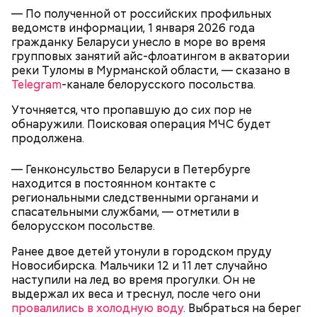
— Мы съездили за витаминами, вернулись обратно,
— По полученной от российских профильных
поднялись домой. У него ухудшилось самочувствие
ведомств информации, 1 января 2026 года
через сутки... Его увезли в больницу,
гражданку Беларуси унесло в море во время
реанимировали, и там он скончался, — рассказывал
групповых занятий айс-флоатингом в акватории
Миссюра на допросе.
реки Туломы в Мурманской области, — сказано в
Telegram
-канале белорусского посольства.
Уточняется, что пропавшую до сих пор не
Родственники обналичивали деньги и возвращали
обнаружили. Поисковая операция МЧС будет
их Гасанову. А чтобы пользоваться деньгами и не
продолжена.
вызвать подозрений у налоговой, Гасанов либо
распределял их между еще несколькими счетами,
— Генконсульство Беларуси в Петербурге
либо
покупал на них квартиры
.
находится в постоянном контакте с
региональными следственными органами и
спасательными службами, — отметили в
белорусском посольстве.
Следующим подопытным стал друг детства
Миссюры Константин. 3 февраля того же года,
Ранее двое детей утонули в городском пруду
когда молодые люди ехали вместе в машине,
Новосибирска. Мальчики 12 и 11 лет случайно
— Гасанов, являясь индивидуальным
подозреваемый угостил приятеля морсом с
наступили на лед во время прогулки. Он не
предпринимателем, осуществлял
этиленгликолем. Через два дня Константин умер в
выдержал их веса и треснул, после чего они
предпринимательскую деятельность в области
больнице.
провалились в холодную воду
. Выбраться на берег
продажи и размещения рекламы в социальных