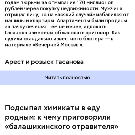
мотивом преступления была квартира родителей,
годам тюрьмы за отмывание 170 миллионов
которая в случае их смерти перешла бы сыну. Но
рублей через покупку недвижимости. Мужчина
спустя несколько дней Миссюра заявил, что ранее
отрицал вину, но на «всякий случай» избавился от
уже травил других людей.
машины и квартиры. Апартаменты были проданы
за пачку печенья. Тем не менее, адвокаты
Гасанова намерены обжаловать приговор. Как
судили скандально известного блогера — в
материале «Вечерней Москвы».
Арест и розыск Гасанова
Началось расследование. В квартире потерпевших
Читать полностью
установили скрытую камеру видеонаблюдения. На
записи попал 25-летний сын потерпевших Артем
Миссюра, который тайно приходил в квартиру
матери и отчима и подсыпал им в еду химикаты.
Подсыпал химикаты в еду
Также отравленную пищу ела его младшая сестра.
родным: к чему приговорили
«балашихинского отравителя»
Play