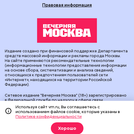
Правовая информация
Издание создано при финансовой поддержке Департамента
средств массовой информации и рекламы города Москвы.
На сайте применяются рекомендательные технологии
(информационные технологии предоставления информации
на основе сбора, систематизации и анализа сведений,
относящихся к предпочтениям пользователей сети
«Интернет», находящихся на территории Российской
Федерации).
Сетевое издание "Вечерняя Москва" (18+) зарегистрировано
в Федеральной службе по надзору в сфере связи,
информационных технологий и массовых коммуникаций
Используя сайт vm.ru, Вы соглашаетесь с
(Роскомнадзор). Свидетельство о регистрации ЭЛ № ФС 77 -
использованием файлов cookie, которые указаны в
90524 от 09.12.2025. Учредитель: АО "Редакция газеты
Политике конфиденциальности
"Вечерняя Москва". Главный редактор
vm.ru
: Александр
Геннадьевич Глуходедов. Адрес редакции: 127015, г.Москва,
Хорошо
Бумажный пр-д, д. 14, стр. 2. Телефон:
+7(499)557-04-24
. Адрес
эл.почты:
edit@vm.ru
. Почта для связи с редакцией сайта: