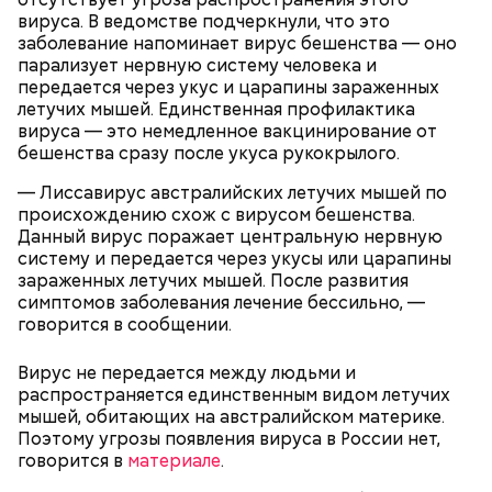
Ранние плоды, по словам врача, лучше не есть:
вируса. В ведомстве подчеркнули, что это
заболевание напоминает вирус бешенства — оно
Терапевт Кондрахин назвал
парализует нервную систему человека и
Чистит сосуды и защищает от
продукты и напитки, которые
передается через укус и царапины зараженных
рака: чем полезен кресс-салат
выводят токсины из организма
летучих мышей. Единственная профилактика
вируса — это немедленное вакцинирование от
бешенства сразу после укуса рукокрылого.
— Лиссавирус австралийских летучих мышей по
происхождению схож с вирусом бешенства.
Спагетти из кабачков
Данный вирус поражает центральную нервную
систему и передается через укусы или царапины
зараженных летучих мышей. После развития
симптомов заболевания лечение бессильно, —
говорится в сообщении.
— В дыне содержится много сахара, который
представлен фруктозой. С одной стороны — это
Вирус не передается между людьми и
хорошо, потому что дает энергию. Но важно
распространяется единственным видом летучих
помнить, что сладкими дынями не нужно сильно
мышей, обитающих на австралийском материке.
увлекаться, так же как и арбузами, людям с
Поэтому угрозы появления вируса в России нет,
сахарным диабетом и лишним весом, —
говорится в
материале
.
подчеркнула доктор.