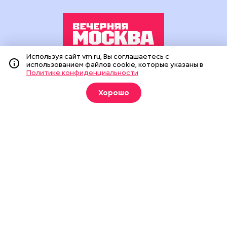
Используя сайт vm.ru, Вы соглашаетесь с
использованием файлов cookie, которые указаны в
Издание создано при финансовой поддержке Департамента
Политике конфиденциальности
средств массовой информации и рекламы города Москвы.
На сайте применяются рекомендательные технологии
Хорошо
(информационные технологии предоставления информации
на основе сбора, систематизации и анализа сведений,
относящихся к предпочтениям пользователей сети
«Интернет», находящихся на территории Российской
Федерации).
Сетевое издание "Вечерняя Москва" (18+) зарегистрировано
в Федеральной службе по надзору в сфере связи,
информационных технологий и массовых коммуникаций
(Роскомнадзор). Свидетельство о регистрации ЭЛ № ФС 77 -
90524 от 09.12.2025. Учредитель: АО "Редакция газеты
"Вечерняя Москва". Главный редактор
vm.ru
: Александр
Геннадьевич Глуходедов. Адрес редакции: 127015, г.Москва,
Бумажный пр-д, д. 14, стр. 2. Телефон:
+7(499)557-04-24
. Адрес
эл.почты:
edit@vm.ru
. Почта для связи с редакцией сайта:
news@vm.ru
.