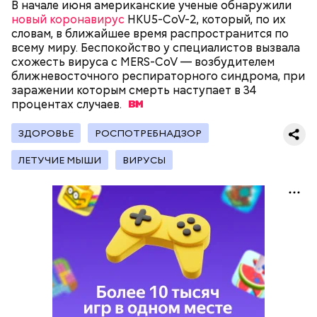
В начале июня американские ученые обнаружили
новый коронавирус
HKU5-CoV-2, который, по их
словам, в ближайшее время распространится по
всему миру. Беспокойство у специалистов вызвала
схожесть вируса с MERS-CoV — возбудителем
— Кабачки, порезанные кубиками, нужно легко
ближневосточного респираторного синдрома, при
обжарить на сковороде. К ним добавляются зелень
заражении которым смерть наступает в 34
петрушки, чеснок, соль и оливковое масло.
процентах
случаев.
Получается очень вкусно, — поделился рецептом
Копылов.
ЗДОРОВЬЕ
РОСПОТРЕБНАДЗОР
ЛЕТУЧИЕ МЫШИ
ВИРУСЫ
с сахарным диабетом;
лишним весом.
кабачок;
петрушка;