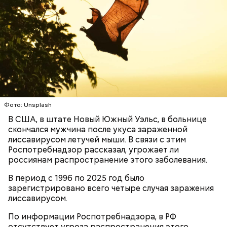
беременным, кормящим женщинам;
людям с ослабленной иммунной системой;
пожилым;
детям.
Фото: Unsplash
В США, в штате Новый Южный Уэльс, в больнице
Ингредиенты:
скончался мужчина после укуса зараженной
лиссавирусом летучей мыши. В связи с этим
Роспотребнадзор рассказал, угрожает ли
россиянам распространение этого заболевания.
В период с 1996 по 2025 год было
зарегистрировано всего четыре случая заражения
лиссавирусом.
По информации Роспотребнадзора, в РФ
отсутствует угроза распространения этого