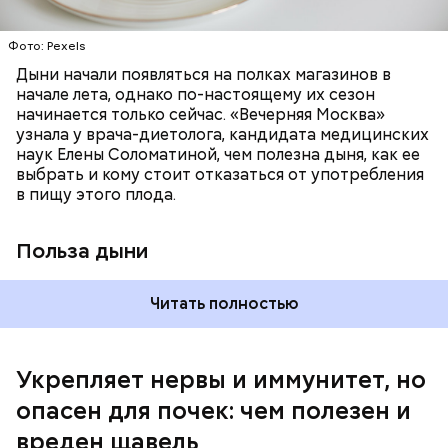
отлично поддерживают наше зрение;
калий — оказывает мочегонное действие,
Фото: Pexels
поддерживает сердечно-сосудистую
систему и предотвращает скачки давления;
Дыни начали появляться на полках магазинов в
магний — помогает калию и не дает сосудам
начале лета, однако по-настоящему их сезон
спазмироваться.
начинается только сейчас. «Вечерняя Москва»
узнала у врача-диетолога, кандидата медицинских
наук Елены Соломатиной, чем полезна дыня, как ее
По мнению специалиста, здоровому человеку
выбрать и кому стоит отказаться от употребления
достаточно включать щавель в рацион несколько
в пищу этого плода.
раз в месяц. В небольших количествах в свежем
виде или припущенном на сковороде.
Польза дыни
Читать полностью
Укрепляет нервы и иммунитет, но
опасен для почек: чем полезен и
— Если человек уже болеет мочекаменной
вреден щавель
болезнью, щавель ему не рекомендуется. При