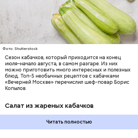
запеканка. Щавеля там везде используется
ЕДА
ОВОЩИ
РЕЦЕПТЫ
немного, поэтому никакого вреда от него не будет.
Чем разнообразнее рацион питания человека, тем
лучше. Потому что это исключает вероятность
возникновения дефицитов микроэлементов, —
заверил специалист.
Фото: Shutterstock
Фото: Shutterstock
Сезон кабачков, который приходится на конец
июля–начало августа, в самом разгаре. Из них
можно приготовить много интересных и полезных
блюд. Топ-5 необычных рецептов с кабачками
«Вечерней Москве» перечислил шеф-повар Борис
Вред дыни
Копылов.
Салат из жареных кабачков
А врач-эндокринолог Алексей Калинчев рассказал,
что существует множество блюд, где используют
растение.
Читать полностью
кремний — укрепляет кости, зубы, волосы и
ногти и оказывает омолаживающее действие;
витамин С — работает как антиоксидант,