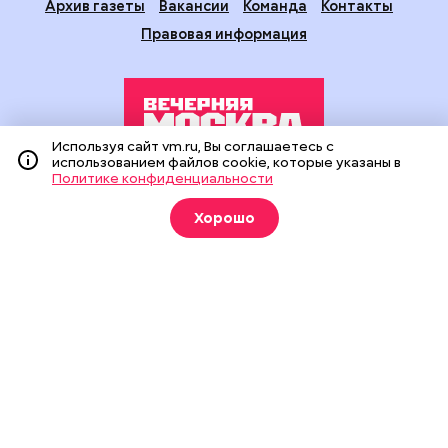
Архив газеты
Вакансии
Команда
Контакты
Правовая информация
Используя сайт vm.ru, Вы соглашаетесь с
использованием файлов cookie, которые указаны в
Политике конфиденциальности
Издание создано при финансовой поддержке Департамента
средств массовой информации и рекламы города Москвы.
Хорошо
На сайте применяются рекомендательные технологии
(информационные технологии предоставления информации
на основе сбора, систематизации и анализа сведений,
относящихся к предпочтениям пользователей сети
«Интернет», находящихся на территории Российской
Федерации).
Сетевое издание "Вечерняя Москва" (18+) зарегистрировано
в Федеральной службе по надзору в сфере связи,
информационных технологий и массовых коммуникаций
(Роскомнадзор). Свидетельство о регистрации ЭЛ № ФС 77 -
90524 от 09.12.2025. Учредитель: АО "Редакция газеты
"Вечерняя Москва". Главный редактор
vm.ru
: Александр
Геннадьевич Глуходедов. Адрес редакции: 127015, г.Москва,
Бумажный пр-д, д. 14, стр. 2. Телефон:
+7(499)557-04-24
. Адрес