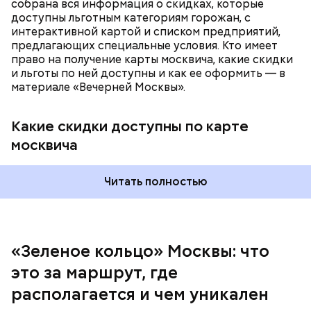
собрана вся информация о скидках, которые
доступны льготным категориям горожан, с
интерактивной картой и списком предприятий,
предлагающих специальные условия. Кто имеет
право на получение карты москвича, какие скидки
и льготы по ней доступны и как ее оформить — в
материале «Вечерней Москвы».
Какие скидки доступны по карте
Подвал Мастера
москвича
— На сегодняшний день уже готово более 50
процентов веломаршрута, то есть около 71
километра. В 2023 году его продлили — от
Читать полностью
Тимирязевского парка до Лосиного Острова за
счет проложения велополос на улицах между
парками. Таким образом, уже готовы участки от
метро «Профсоюзная» до Лосиного Острова.
«Зеленое кольцо» Москвы: что
Безусловно, самым известным местом из романа
это за маршрут, где
являются Патриаршие пруды — именно там
начинается действие произведения. Здесь поэт
располагается и чем уникален
Иван Бездомный и литератор Михаил Берлиоз