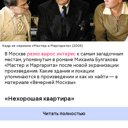
квартира» находится на улице Большой Садовой,
МОСКВА
ПИСАТЕЛИ
МИХАИЛ БУЛГАКОВ
дом 10. В маленькой комнате в коммуналке жил и
работал Михаил Булгаков три года — с 1921-го по
1924-й. Он называл ее «гнусной комнатой в гнусном
доме», потому что в доме постоянно происходили
перебои с электричеством, протекал потолок, за
стенкой ругались соседи. Именно поэтому она
стала прототипом «нехорошей квартиры», где жил
Кадр из сериала «Мастер и Маргарита» (2005)
Воланд со своей свитой, где прошел бал Сатаны.
В Москве
резко вырос интерес
к самым загадочным
местам, упомянутым в романе Михаила Булгакова
«Мастер и Маргарита» после новой экранизации
произведения. Какие здания и локации
упоминаются в произведении и как их найти — в
материале «Вечерней Москвы».
«Нехорошая квартира»
Читать полностью