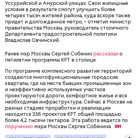
Уссурийской и Амурской улицах. Свои жилищные
предложения партнеров. В нем можно включить
условия в результате смогут улучшить более
сортировку по типам льготы, интересующим
четырех тысяч жителей района, куда вскоре также
товарам и услугам, брендам, станциям метро и
придет и долгожданное метро, – отметил министр
В Большом Гнездниковском переулке Мастер
другим.
правительства Москвы, руководитель столичного
впервые увидел Маргариту с букетом мимоз в
Департамента градостроительной политики
руках. Именно здесь в доме № 10, где было
Владислав Овчинский.
московское отделение газеты «Накануне», работал
Михаил Булгаков. Кстати, этот дом упоминается в
сборнике писателя «Дьяволиада» и очерке «Сорок
Ранее мэр Москвы Сергей Собянин
рассказал
о
сороков».
пятилетии программы КРТ в столице.
По программе комплексного развития территорий
создаются многофункциональные городские
кварталы, где на месте бывших промышленных зон
и неэффективно используемых участков
проектируются дороги, комфортное жилье и вся
необходимая инфраструктура. Сейчас в Москве на
На главной странице сайта
karta.mos.ru
можно
разных стадиях проработки и реализации
найти тематические подборки скидок и самые
находится 336 проектов КРТ общей площадью
выгодные предложения, которые доступны на
более 4,2 тысячи гектаров. Эта работа ведется по
Где проходит
данный момент.
поручению
мэра Москвы Сергея
Собянина.