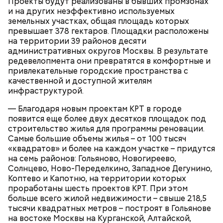
Проекты будут реализованы в бывших промзонах
Фото: Пресс-служба ЦОДД
и на других неэффективно используемых
Ботанический сад РАН;
земельных участках, общая площадь которых
ВДНХ;
превышает 378 гектаров. Площадки расположены
Лосиный Остров;
на территории 39 районов десяти
Измайловский парк;
административных округов Москвы. В результате
Кемеровский лесопарк;
Также существует раздел «Стать партнером»,
редевелопмента они превратятся в комфортные и
Парк Кузьминки;
который будет полезен представителям бизнеса. В
привлекательные городские пространства с
Парк 850-летия Москвы;
нем можно найти информацию о том, какие
качественной и доступной жителям
Братеевскую пойму;
преимущества дает предпринимателям участие в
инфраструктурой.
Борисовские пруды;
программе лояльности. Там же можно заполнить и
Царицыно;
отправить заявку на присоединение к ней.
— Благодаря новым проектам КРТ в городе
Исследователи считают, что в Большом
Битцевский лес;
появится еще более двух десятков площадок под
Гнездниковском переулке Михаил Булгаков
Теплый Стан;
строительство жилья для программы реновации.
впервые увидел Елену Шиловскую. Она была его
Парк победы;
Самые большие объемы жилья – от 100 тысяч
третьей женой и хранительницей литературного
Долину реки Сетунь;
«квадратов» и более на каждом участке – придутся
наследия писателя. Они познакомились в доме №
Парк Фили;
на семь районов: Гольяново, Новогиреево,
10, когда были в гостях у общих друзей. Они сразу
Парк Покровское-Стрешнево;
Солнцево, Ново-Переделкино, Западное Дегунино,
влюбились друг в друга, несмотря на то, что оба на
Тимирязевский парк.
Коптево и Капотню, на территории которых
тот момент состояли в браке.
проработаны шесть проектов КРТ. При этом
больше всего жилой недвижимости – свыше 218,5
тысячи квадратных метров – построят в Гольянове
на востоке Москвы на Курганской, Алтайской,
Маршрут зеленого кольца проходит через:
В разделе «Каталог» представлены все