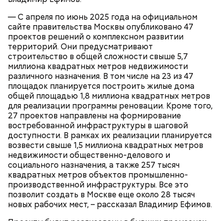
литераторов МАССОЛИТ, которое возглавлял
— С апреля по июнь 2025 года на официальном
Михаил Берлиоз, находится в двухэтажном
Обеспечение комфорта и
сайте правительства Москвы опубликовано 47
старинном доме. Прообразом стал Дом Герцена на
безопасности
проектов решений о комплексном развитии
Тверском бульваре, 25. В 1920-х годах здесь было
территорий. Они предусматривают
несколько литературных организаций —
строительство в общей сложности свыше 5,7
Российская ассоциация пролетарских писателей и
миллиона квадратных метров недвижимости
Московская ассоциация пролетарских писателей.
различного назначения. В том числе на 23 из 47
Сегодня здесь располагается Литературный
площадок планируется построить жилые дома
институт имени Максима Горького.
общей площадью 1,8 миллиона квадратных метров
для реализации программы реновации. Кроме того,
27 проектов направлены на формирование
востребованной инфраструктуры в шаговой
Кто может получить карту москвича
доступности. В рамках их реализации планируется
возвести свыше 1,5 миллиона квадратных метров
недвижимости общественно-делового и
социального назначения, а также 257 тысяч
квадратных метров объектов промышленно-
производственной инфраструктуры. Все это
позволит создать в Москве еще около 28 тысяч
Карта маршрута
Дом Грибоедова
новых рабочих мест, – рассказал Владимир Ефимов.