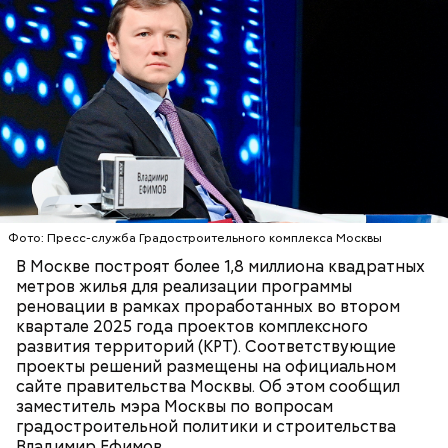
инвалиды и их семьи;
ветераны и их семьи;
получатели выплат на детей;
сироты и приемные родители;
пострадавшие от радиации;
бывшие узники концлагерей;
Для комфорта горожан и гостей столицы в этом
Герои России и СССР;
сезоне также планируется улучшить велопарковки
реабилитированные лица и члены их семей;
для самокатов и велосипедов, сообщили «ВМ» в
почетные доноры;
пресс-службе:
получатели жилищных субсидий.
На открытой веранде здания находился ресторан.
На доме на Тверском бульваре также был модный
Фото: Пресс-служба Градостроительного комплекса Москвы
ресторан Клуба театральных работников, пройти в
В Москве построят более 1,8 миллиона квадратных
него можно было только по пропускам. Летом его
метров жилья для реализации программы
открывали в саду у дома.
Карту москвича могут получить следующие
реновации в рамках проработанных во втором
категории граждан:
квартале 2025 года проектов комплексного
развития территорий (КРТ). Соответствующие
проекты решений размещены на официальном
сайте правительства Москвы. Об этом сообщил
заместитель мэра Москвы по вопросам
градостроительной политики и строительства
Владимир Ефимов.
В романе «Мастер и Маргарита» объединение