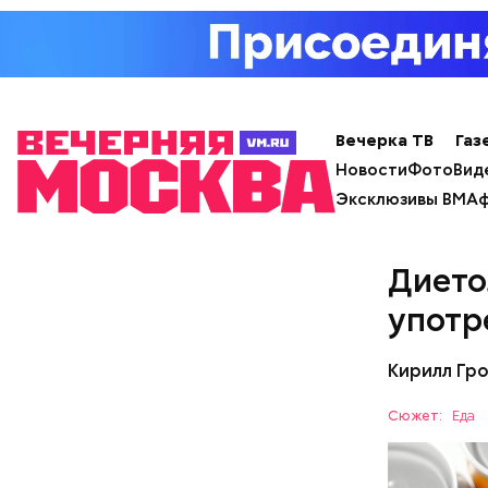
Вечерка ТВ
Газ
Новости
Фото
Вид
Эксклюзивы ВМ
Аф
Вовсю иде
Дието
эндокрино
употр
ягоду
с по
Кирилл Гр
Сюжет:
Еда