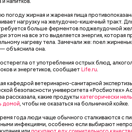
 и напитков.
ю погоду жирная и жареная пища противопоказана,
чивает нагрузку на желудочно-кишечный тракт. Дл
требуется больше ферментов поджелудочной жел
;
при этом на все это выделяется энергия, которая п
а;
льному нагреву тела. Замечали же: поел жирненьк
 — объяснила она.
ое масло;
erstock
остерегла от употребления острых блюд, алкогол
соков и энергетиков, сообщает
Life.ru
.
я кафедрой ветеринарно-санитарной экспертизы
Людей разбросало по
«В погоне за уд
ской безопасности университета «Росбиотех» А
проезжей части: как
средства хорош
а рассказала, какие продукты
категорически нель
легковушка сбила толпу
россияне ищут 
ь домой
, чтобы не оказаться на больничной койке.
пешеходов в Омске
помощью магии
докринолог Алексей Калинчев рассказал, что сущ
время года люди чаще обычного сталкиваются с п
 блюд, где используют растение.
ыни
ными инфекциями, особенно если выбирают непр
 купания или
покупают еду сомнительного качеств