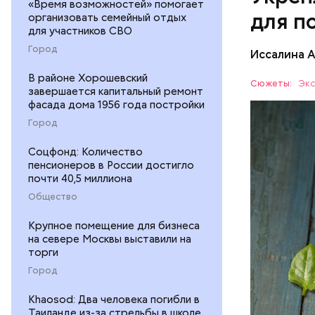
«Время возможностей» помогает
для п
организовать семейный отдых
для участников СВО
Город
Иссалина 
В районе Хорошевский
Сюжеты:
Экс
завершается капитальный ремонт
фасада дома 1956 года постройки
Город
Соцфонд: Количество
пенсионеров в России достигло
почти 40,5 миллиона
Опасность
количеств
Общество
образован
ЗДОРОВЬ
Крупное помещение для бизнеса
на севере Москвы выставили на
торги
Город
Khaosod: Два человека погибли в
Таиланде из-за стрельбы в школе