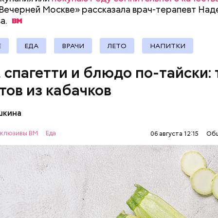
Вечерней Москве» рассказала врач-терапевт На
а.
Е
ЕДА
ВРАЧИ
ЛЕТО
НАПИТКИ
, спагетти и блюдо по-тайски: 
тов из кабачков
шкина
нты:
клюзивы ВМ
Еда
06 августа 12:15
Об
ОВОЩИ
РЕЦЕПТЫ