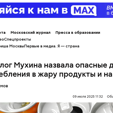
ета
Московский журнал
Пресса в образовании
ео
Спецпроекты
иша Москвы
Первые в медиа. Я — страна
т и сезон черешни. «Вечерняя Москва» узнала у в
лог Мухина назвала опасные 
лога-диетолога Натальи Лазуренко,
как правильн
ебления в жару продукты и н
льзой для здоровья.
омов
09 июля 2025 11:32
Об