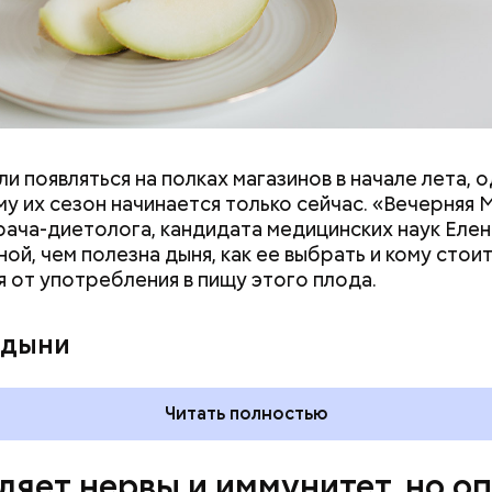
и появляться на полках магазинов в начале лета, о
ловек уже болеет мочекаменной болезнью, щавель
у их сезон начинается только сейчас. «Вечерняя 
ется. При артрите, гастрите, холецистите, синд
врача-диетолога, кандидата медицинских наук Еле
ного кишечника, язвах и панкреатите продукт то
ой, чем полезна дыня, как ее выбрать и кому стои
 из рациона, — предупредила врач. — Он может п
я от употребления в пищу этого плода.
 кислотности желудка и раздражать слизистые о
 дыни
Читать полностью
ляет нервы и иммунитет, но о