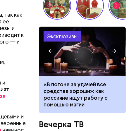
 так как
я ее
езы и
риводит к
Эксклюзивы
ого — и
я,
 и
ачей все
«Снизить градус опасности»:
сият
и»: как
когда в Москве начнется
зя
работу с
гроза и закончится жара
ествует
ищевыми и
Вечерка ТВ
оверенные
а
навынос.