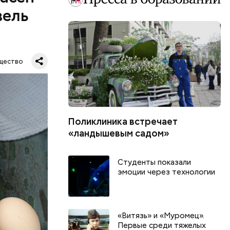
вель
щество
Поликлиника встречает
шое
«ландышевым садом»
вать
Студенты показали
эмоции через технологии
«Витязь» и «Муромец».
Первые среди тяжелых