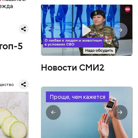
дежда
топ-5
Новости СМИ2
щество
Проще, чем кажется