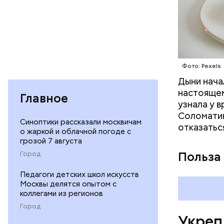
Фото: Pexels
Дыни начал
— Если че
настоящем
рекоменду
Главное
узнала у 
раздражен
Соломатин
исключить
Синоптики рассказали москвичам
отказатьс
повышению
о жаркой и облачной погоде с
грозой 7 августа
Польза
Город
Педагоги детских школ искусств
Москвы делятся опытом с
коллегами из регионов
Город
Укреп