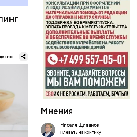
органов.
ет;
линг
рживают
ключать
твах в
ся.
му
щество
ь,
и и
Мнения
Михаил Щипанов
Плевать на критику