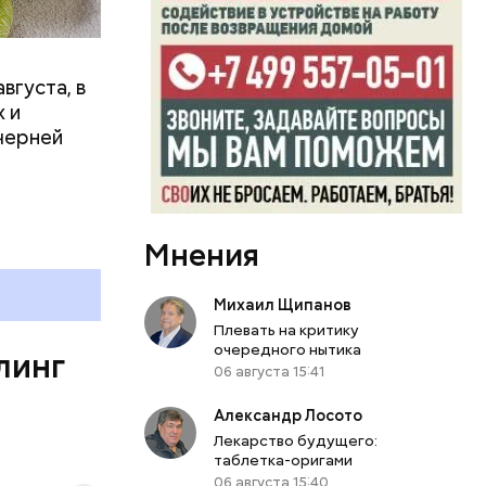
ргор
ыбрать
нику без
вгуста, в
дима
 и
убка у
черней
овня
 в
развитие
Мнения
е
ня
Михаил Щипанов
органов.
Плевать на критику
ет;
очередного нытика
линг
рживают
06 августа 15:41
Александр Лосото
ключать
Лекарство будущего:
твах в
таблетка-оригами
ся.
06 августа 15:40