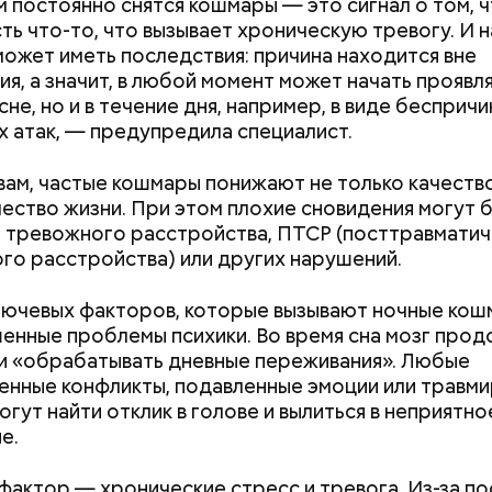
м постоянно снятся кошмары — это сигнал о том, ч
сть что-то, что вызывает хроническую тревогу. И 
может иметь последствия: причина находится вне
ия, а значит, в любой момент может начать проявля
т и сезон черешни. «Вечерняя Москва» узнала у в
сне, но и в течение дня, например, в виде бесприч
лога-диетолога Натальи Лазуренко,
как правильн
х атак, — предупредила специалист.
льзой для здоровья.
вам, частые кошмары понижают не только качество 
ество жизни. При этом плохие сновидения могут 
 тревожного расстройства, ПТСР (посттравматич
го расстройства) или других нарушений.
лючевых факторов, которые вызывают ночные кош
енные проблемы психики. Во время сна мозг про
и «обрабатывать дневные переживания». Любые
, порезанные кубиками, нужно легко обжарить на
етолог предупредила: не для всех дыня может бы
нные конфликты, подавленные эмоции или травм
. К ним добавляются зелень петрушки, чеснок, сол
В первую очередь ее стоит есть с осторожностью
огут найти отклик в голове и вылиться в неприятно
 масло. Получается очень вкусно, — поделился р
е.
фактор — хронические стресс и тревога. Из-за п