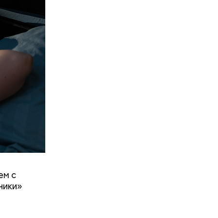
ем с
ники»