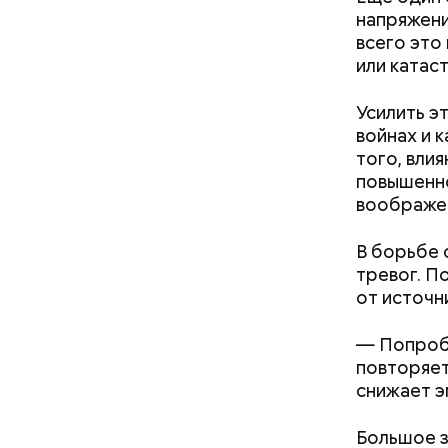
напряжени
всего это
или катас
— Наиболе
Усилить э
творогом 
войнах и 
используе
того, вли
разнообра
повышенн
исключает
воображен
заверил с
В борьбе 
тревог. П
от источн
— Попробу
повторяет
кабачок
снижает э
петрушк
чеснок;
Большое з