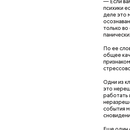
— Если ва
психики е
деле это 
осознаван
Вовсю иде
только во 
эндокрино
панически
ягоду
с по
По ее сло
общее кач
признаком
стрессово
Одни из к
это нереш
работать 
— Кабачки
Однако ди
неразреше
сковороде
полезна. 
события м
оливковое
сновидени
Копылов.
Еще один 