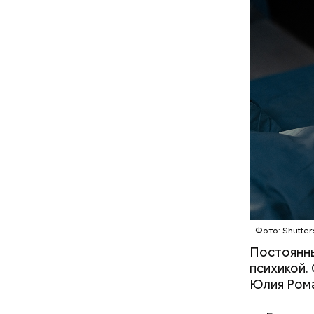
с сахар
лишним 
Спагет
Фото: Shutter
Постоянны
психикой.
Юлия Рома