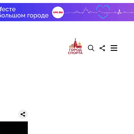
фруктозой.
 Но важно
к же как и