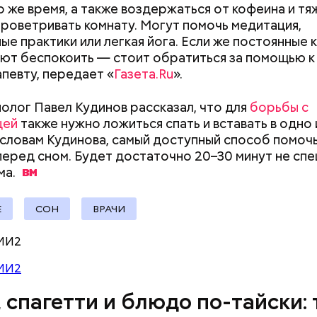
ое масло;
то же время, а также воздержаться от кофеина и т
erstock
 проветривать комнату. Могут помочь медитация,
ые практики или легкая йога. Если же постоянные
т беспокоить — стоит обратиться за помощью к
певту, передает «
Газета.Ru
».
олог Павел Кудинов рассказал, что для
борьбы с
цей
также нужно ложиться спать и вставать в одно 
 словам Кудинова, самый доступный способ помоч
докринолог Алексей Калинчев рассказал, что сущ
перед сном. Будет достаточно 20–30 минут не сп
 блюд, где используют растение.
ыни
ма.
Е
СОН
ВРАЧИ
МИ2
Как поменять батареи дома и
Как получить до
не получить штраф
рублей от госу
МИ2
трудной ситуац
претендовать и
, спагетти и блюдо по-тайски: 
документы