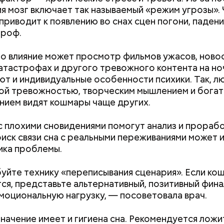
я мозг включает так называемый «режим угрозы».
 приводит к появлению во снах сцен погони, падени
троф.
е распространенные борщ, щи, котлеты, салаты, 
то влияние может просмотр фильмов ужасов, ново
и сыром, пироги, омлет, запеканка. Щавеля там ве
катастрофах и другого тревожного контента на но
тся немного, поэтому никакого вреда от него не б
яют и индивидуальные особенности психики. Так, л
Дебошир и «гроза»
Маникюр кокош
знее рацион питания человека, тем лучше. Потом
ой тревожностью, творческим мышлением и бога
силовиков: кто такой Роберт
украшу: тренды
 вероятность возникновения дефицитов микроэл
ием видят кошмары чаще других.
Гилман, которого просят
Москве летом 2
пециалист.
освободить США
с плохими сновидениями помогут анализ и прораб
оиск связи сна с реальными переживаниями может 
ика проблемы.
йте технику «переписывания сценария». Если ко
ся, представьте альтернативный, позитивный фина
;
моциональную нагрузку, — посоветовала врач.
а;
начение имеет и гигиена сна. Рекомендуется ложи