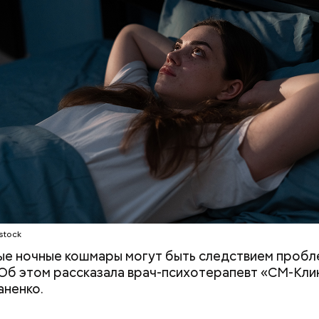
ным диабетом;
весом.
ти из кабачков
stock
е ночные кошмары могут быть следствием пробл
 Об этом рассказала врач-психотерапевт «СМ-Кли
ненко.