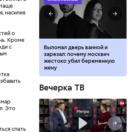
 Чаще
я, насилия
лаваш с
стей о
зде
чь. Кроме
удет. Чем
юди с
ником
Выломал дверь ванной и
у что это
тым
 маникюра в
зарезал: почему москвич
ементов, —
026
жестоко убил беременную
жену
отка
избавить
Вечерка ТВ
шмар
л. Это
ться спать