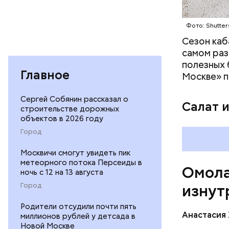
помогае
кожи;
Фото: Shutter
клетчат
холесте
Сезон каб
фолиева
самом раз
беремен
полезных 
Главное
плода. 
Москве» п
гомоцис
организ
Сергей Собянин рассказал о
Салат 
строительстве дорожных
ряда оп
объектов в 2026 году
бета-ка
Город
иммунит
«делает
Москвичи смогут увидеть пик
А еще и
метеорного потока Персеиды в
Омола
лютеин 
ночь с 12 на 13 августа
наше зр
Город
изнут
калий —
По мнению
сердечн
Родители отсудили почти пять
щавель в 
Анастасия
давлени
миллионов рублей у детсада в
Новой Москве
свежем ви
магний 