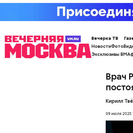
— В дыне 
Вечерка ТВ
Газ
С одной с
Ингредие
Новости
Фото
Вид
помнить, ч
арбузами,
Эксклюзивы ВМ
Аф
подчеркну
Врач 
посто
Кирилл Тв
09 июля 2025 