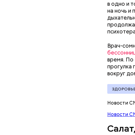
оливков
в одно и 
соль.
Фото: Shutt
на ночь и
дыхательн
продолжаю
психотера
Врач-сомн
бессонни
время. По
А врач-эн
прогулка 
множество
Вред д
вокруг
до
ЗДОРОВЬ
Новости С
Новости С
Салат