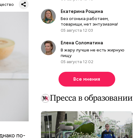
му
щество
ь,
Екатерина Рощина
и и
Без огонька работаем,
товарищи, нет энтузиазма!
05 августа 12:03
Елена Соломатина
В жару лучше не есть жирную
пищу
05 августа 12:02
Все мнения
днако по-
 ему не