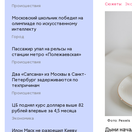
Дыня соде
Сюжеты:
Экс
Происшествия
организму
рассказал
Московский школьник победил на
ЗДОРОВЬ
минералам
олимпиаде по искусственному
интеллекту
ФРУКТЫ
Город
Пассажир упал на рельсы на
станции метро «Полежаевская»
Происшествия
Два «Сапсана» из Москвы в Санкт-
Петербург задерживаются по
техпричинам
Происшествия
ЦБ поднял курс доллара выше 82
рублей впервые за 4,5 месяца
Экономика
Фото: Pexels
Дыни начал
— Если че
Илон Маск не разрешил Киеву