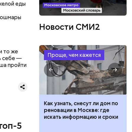
яжелой еды
 кошмары
Новости СМИ2
и то же
Проще, чем кажется
ь себе —
ествует
еша пройти
 100 тысяч
Как узнать, снесут ли дом по
дарства при
реновации в Москве: где
ии: кто может
искать информацию и сроки
 какие нужны
топ-5