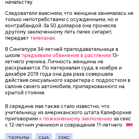
начальству.
Следователи выяснили, что женщина занималась не
только непотребствами с осужденными, но и
контрабандой. За 50 долларов она пронесла
Остров Сокотра, Йемен
другому заключенному пять пачек сигарет,
передает
телеканал
.
В Сингапуре 34-летней преподавательнице в
школе
предъявили обвинения в растлении
13-
летнего ученика. Личность женщины не
раскрывается. По материалам суда, в ноябре и
декабре 2019 года она два раза совершала
действия сексуального характера с подростком в
салоне своего автомобиля, припаркованного на
крытой стоянке.
В середине мая также стало известно, что
учительницу из американского штата Калифорния
приговорили
к пожизненному заключению
за секс
с 12-летним учеником и совращение
11-летнего.
Температура воды здесь круглый год составляет
36 градусов, поэтому купаться в этих источниках
ТЮРЬМЫ
США
СЕКС
приятно и к тому же полезно. Однако стоит быть