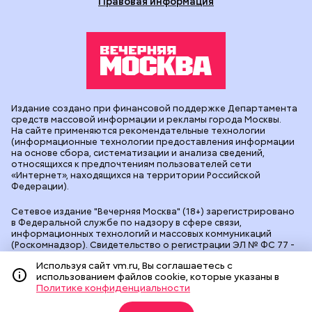
Правовая информация
Издание создано при финансовой поддержке Департамента
средств массовой информации и рекламы города Москвы.
На сайте применяются рекомендательные технологии
(информационные технологии предоставления информации
на основе сбора, систематизации и анализа сведений,
относящихся к предпочтениям пользователей сети
«Интернет», находящихся на территории Российской
Федерации).
Сетевое издание "Вечерняя Москва" (18+) зарегистрировано
в Федеральной службе по надзору в сфере связи,
информационных технологий и массовых коммуникаций
(Роскомнадзор). Свидетельство о регистрации ЭЛ № ФС 77 -
90524 от 09.12.2025. Учредитель: АО "Редакция газеты
Используя сайт vm.ru, Вы соглашаетесь с
"Вечерняя Москва". Главный редактор
vm.ru
: Александр
использованием файлов cookie, которые указаны в
Геннадьевич Глуходедов. Адрес редакции: 127015, г.Москва,
Политике конфиденциальности
Бумажный пр-д, д. 14, стр. 2. Телефон:
+7(499)557-04-24
. Адрес
эл.почты:
edit@vm.ru
. Почта для связи с редакцией сайта:
news@vm.ru
.