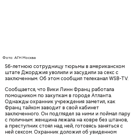
драконовые деревья, которые растут только здесь.
Внешне они напоминают большие грибы, а
драконовыми их называют из-за красного цвета
смолы, которую местные жители сравнивают с
кровью дракона. Они же используют ее в
медицинских целях и красят ей ткань и волосы.
Фото: АГН Москва
56-летнюю сотрудницу тюрьмы в американском
штате Джорджия уволили и засудили за секс с
заключенным. Об этом сообщил телеканал WSB-TV.
Сообщается, что Вики Линн Франц работала
помощником по закупкам в городе Атланта.
Однажды охранник учреждения заметил, как
Франц тайком заводит в свой кабинет
заключенного. Он подглядел за ними и поймал пару
с поличным: женщина лежала на ковре без штанов,
Фото: Shutterstock
а преступник стоял над ней, готовясь заняться с
ней сексом. Охранник доложил об увиденном