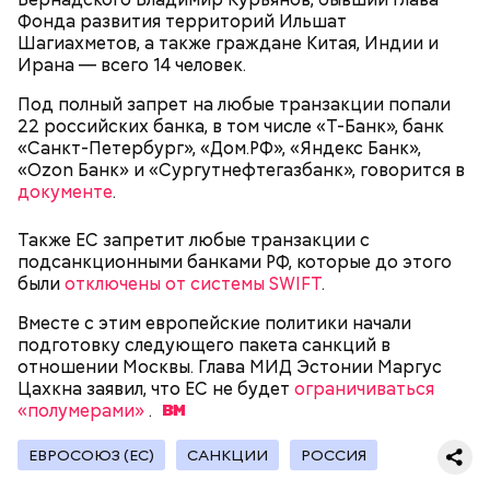
— В дыне содержится много сахара, который
Фонда развития территорий Ильшат
представлен фруктозой. С одной стороны — это
Шагиахметов, а также граждане Китая, Индии и
хорошо, потому что дает энергию. Но важно
Ирана — всего 14 человек.
помнить, что сладкими дынями не нужно сильно
Под полный запрет на любые транзакции попали
увлекаться, так же как и арбузами, людям с
22 российских банка, в том числе «Т-Банк», банк
сахарным диабетом и лишним весом, —
«Санкт-Петербург», «Дом.РФ», «Яндекс Банк»,
подчеркнула доктор.
«Ozon Банк» и «Сургутнефтегазбанк», говорится в
документе
.
Также ЕС запретит любые транзакции с
подсанкционными банками РФ, которые до этого
— Кабачки, порезанные кубиками, нужно легко
были
отключены от системы SWIFT
.
обжарить на сковороде. К ним добавляются зелень
петрушки, чеснок, соль и оливковое масло.
Вместе с этим европейские политики начали
Получается очень вкусно, — поделился рецептом
подготовку следующего пакета санкций в
Копылов.
отношении Москвы. Глава МИД Эстонии Маргус
Цахкна заявил, что ЕС не будет
ограничиваться
«полумерами»
.
с сахарным диабетом;
ЕВРОСОЮЗ (ЕС)
САНКЦИИ
РОССИЯ
лишним весом.