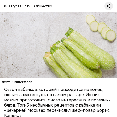
06 августа 12:15
Общество
Ингредиенты:
— Наиболее распространенные борщ, щи, котлеты,
салаты, лаваш с творогом и сыром, пироги, омлет,
запеканка. Щавеля там везде используется
ЕДА
ОВОЩИ
РЕЦЕПТЫ
немного, поэтому никакого вреда от него не будет.
Чем разнообразнее рацион питания человека, тем
лучше. Потому что это исключает вероятность
возникновения дефицитов микроэлементов, —
заверил специалист.
Фото: Shutterstock
Фото: Shutterstock
Сезон кабачков, который приходится на конец
июля–начало августа, в самом разгаре. Из них
можно приготовить много интересных и полезных
блюд. Топ-5 необычных рецептов с кабачками
«Вечерней Москве» перечислил шеф-повар Борис
Вред дыни
Копылов.