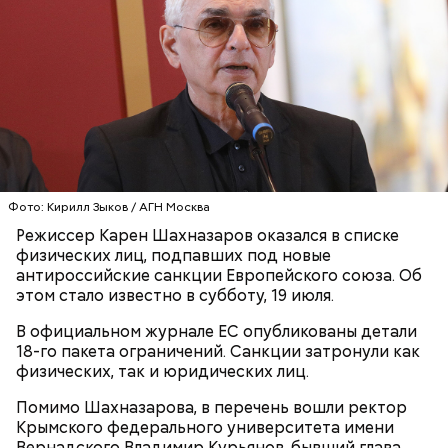
Ранние плоды, по словам врача, лучше не есть:
Терапевт Кондрахин назвал
Фото: Кирилл Зыков / АГН Москва
Чистит сосуды и защищает от
продукты и напитки, которые
Режиссер Карен Шахназаров оказался в списке
рака: чем полезен кресс-салат
выводят токсины из организма
физических лиц, подпавших под новые
антироссийские санкции Европейского союза. Об
этом стало известно в субботу, 19 июля.
В официальном журнале ЕС опубликованы детали
18-го пакета ограничений. Санкции затронули как
Спагетти из кабачков
физических, так и юридических лиц.
Помимо Шахназарова, в перечень вошли ректор
Крымского федерального университета имени
Вернадского Владимир Курьянов, бывший глава