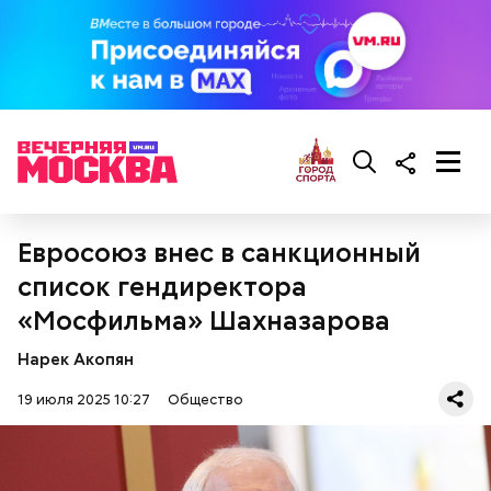
брынза;
растительное масло;
помидоры черри либо грунтовые.
беременным, кормящим женщинам;
Евросоюз внес в санкционный
людям с ослабленной иммунной системой;
пожилым;
список гендиректора
детям.
«Мосфильма» Шахназарова
Нарек Акопян
19 июля 2025 10:27
Общество
Ингредиенты: