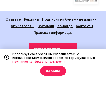
О газете
Реклама
Подписка на бумажные издания
Архив газеты
Вакансии
Команда
Контакты
Правовая информация
Используя сайт vm.ru, Вы соглашаетесь с
использованием файлов cookie, которые указаны в
Политике конфиденциальности
Издание создано при финансовой поддержке Департамента
Хорошо
средств массовой информации и рекламы города Москвы.
На сайте применяются рекомендательные технологии
(информационные технологии предоставления информации
на основе сбора, систематизации и анализа сведений,
относящихся к предпочтениям пользователей сети
«Интернет», находящихся на территории Российской
Федерации).
Сетевое издание "Вечерняя Москва" (18+) зарегистрировано