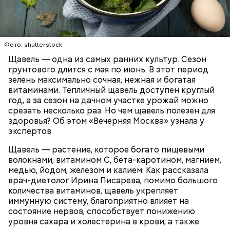
Опасность же щавеля состоит в том, что он
содержит большое количество щавелевой кислоты,
которая может способствовать образованию
Фото: shutterstock
камней в почках, объяснила диетолог.
Щавель — одна из самых ранних культур. Сезон
ЗДОРОВЬЕ
ВРАЧИ
РАСТЕНИЯ
грунтового длится с мая по июнь. В этот период
ПРОДУКТЫ
зелень максимально сочная, нежная и богатая
витаминами. Тепличный щавель доступен круглый
год, а за сезон на дачном участке урожай можно
срезать несколько раз. Но чем щавель полезен для
здоровья? Об этом «Вечерняя Москва» узнала у
экспертов.
Щавель — растение, которое богато пищевыми
волокнами, витамином С, бета-каротином, магнием,
медью, йодом, железом и калием. Как рассказала
врач-диетолог Ирина Писарева, помимо большого
количества витаминов, щавель укрепляет
иммунную систему, благоприятно влияет на
состояние нервов, способствует понижению
уровня сахара и холестерина в крови, а также