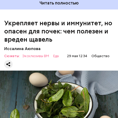
Читать полностью
Укрепляет нервы и иммунитет, но
опасен для почек: чем полезен и
— Если человек уже болеет мочекаменной
вреден щавель
болезнью, щавель ему не рекомендуется. При
артрите, гастрите, холецистите, синдроме
Иссалина Аюпова
раздраженного кишечника, язвах и панкреатите
Сюжеты:
Эксклюзивы ВМ
Еда
29 мая 12:34
Общество
продукт тоже лучше исключить из рациона, —
предупредила врач. — Он может привести к
повышению кислотности желудка и раздражать
слизистые оболочки.