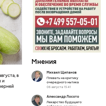
вает
р,
ргор
Мнения
Михаил Щипанов
вгуста, в
Плевать на критику
дима
 и
очередного нытика
убка у
черней
06 августа 15:41
овня
 в
Александр Лосото
развитие
Лекарство будущего: