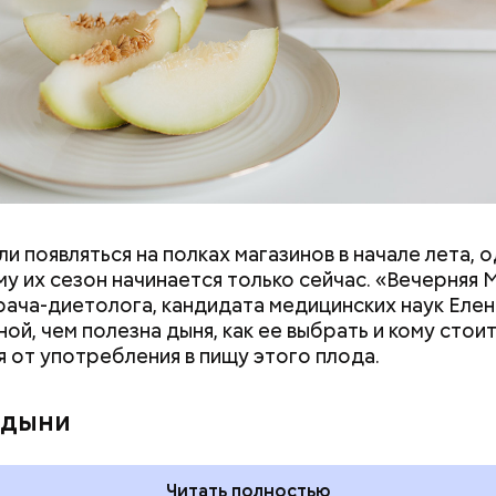
и появляться на полках магазинов в начале лета, о
у их сезон начинается только сейчас. «Вечерняя 
врача-диетолога, кандидата медицинских наук Еле
ой, чем полезна дыня, как ее выбрать и кому стои
я от употребления в пищу этого плода.
ия звезд и
День шевеления пальцами но
ный день
и Международный день
 дыни
акие праздники
подкаблучника: какие
оссии и мире 7
праздники отмечают в Росси
и мире 6 августа
Читать полностью