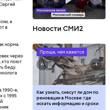
 Сергей
сни, а
Новости СМИ2
ют в
ак норма.
Проще, чем кажется
овек через
, кто поют
ь беду.
сихолога
 1990-е,
 100 тысяч
Как узнать, снесут ли дом по
 с 1995
дарства при
реновации в Москве: где
ей
ии: кто может
искать информацию и сроки
рняя
 какие нужны