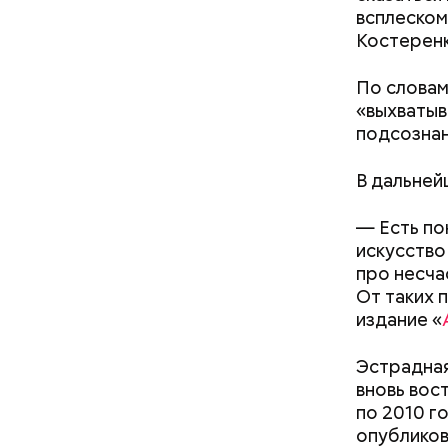
всплеском
Костеренк
По словам
«выхватыв
подсознан
кабачок
В дальней
петрушк
чеснок;
— Есть по
оливков
искусство
соль.
Фото: Shutt
про несча
От таких 
издание «
Эстрадная
вновь вос
по 2010 г
опубликов