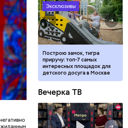
Эксклюзивы
ть
ь и
 людям:
ецептом
 все: почему
Построю замок, тигра
 удаление
приручу: топ-7 самых
анных из
интересных площадок для
детского досуга в Москве
Вечерка ТВ
негативно
еожиданным