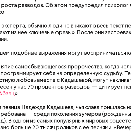
 роста разводов. Об этом предупредил психолог
о.
 эксперта, обычно люди не вникают в весь текст пе
ают из нее ключевые фразы». После они застрева
ии.
;
шем подобные выражения могут восприниматься к
а;
нятие самосбывающегося пророчества, когда чел
ое масло;
 программирует себя на определенную судьбу. Те
erstock
стную любовь вместе с Кадышевой, могут накликат
песен у нас 70 процентов разводов, — цитирует п
Абзац
».
 певица Надежда Кадышева, чья слава пришлась на
Как поменять батареи дома и
Как получить до
требована — среди поколения зумеров (рожденных
не получить штраф
рублей от госу
од). В одной из самых популярных мировых соцсет
трудной ситуац
ано больше 20 тысяч роликов с ее песнями. «Вече
претендовать и