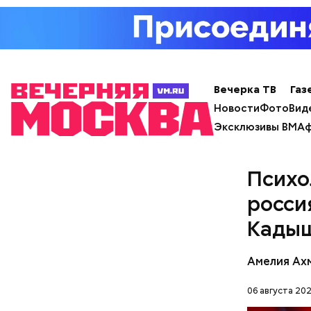
с сахар
лишним 
Спагет
Вечерка ТВ
Газ
Новости
Фото
Вид
Эксклюзивы ВМ
Аф
Психо
росси
Кады
Амелия Ах
06 августа 202