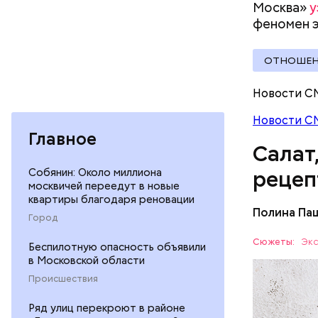
Москва»
у
Вред д
феномен э
ОТНОШЕН
Новости С
Новости С
Главное
Салат
Собянин: Около миллиона
рецеп
москвичей переедут в новые
квартиры благодаря реновации
Полина Па
Город
Ингредие
Сюжеты:
Экс
Беспилотную опасность объявили
в Московской области
ЕДА
Происшествия
Ряд улиц перекроют в районе