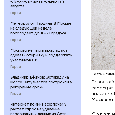
«Лужников» из-за концерта 9
августа
Город
Метеоролог Паршина: В Москве
— В момен
на следующей неделе
контролир
похолодает до 16–21 градуса
положител
Город
предотвра
кремний
Московские парки приглашают
омолаж
сделать открытку и поддержать
витамин
участников СВО
помогае
Город
кожи;
Фото: Shutter
клетчат
Владимир Ефимов: Эстакаду на
холесте
Сезон каб
шоссе Энтузиастов построили в
фолиева
рекордные сроки
самом раз
беремен
полезных 
Город
плода. 
Москве» п
гомоцис
Интернет помнит все: почему
растет спрос на удаление
организ
Салат 
персональных данных из Сети