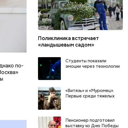
Поликлиника встречает
«ландышевым садом»
Студенты показали
днако по-
эмоции через технологии
Москва»
ны
т
«Витязь» и «Муромец».
Первые среди тяжелых
г
День разглядывания
День книгол
горизонта и День пьяного
воздушных п
курсанта: какие праздники
праздники о
и
отмечают в России и мире 5
и мире 9 авг
Пенсионер подготовил
августа
выставку ко Дню Победы