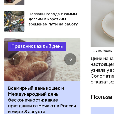
Названы города с самым
долгим и коротким
временем пути на работу
Праздник каждый день
Фото: Pexels
Дыни начал
настоящем
узнала у 
Соломатин
отказатьс
Всемирный день кошек и
День собиран
Международный день
Международ
Польза
бесконечности: какие
холостяка: к
праздники отмечают в России
отмечают в Р
и мире 8 августа
августа