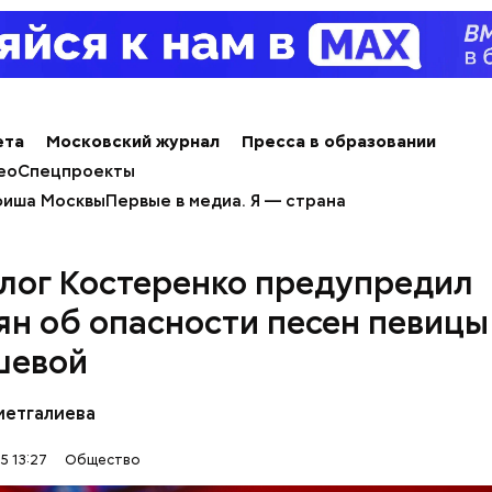
ным диабетом;
весом.
ти из кабачков
ета
Московский журнал
Пресса в образовании
ео
Спецпроекты
иша Москвы
Первые в медиа. Я — страна
лог Костеренко предупредил
ян об опасности песен певицы
шевой
метгалиева
5 13:27
Общество