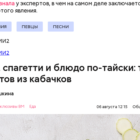
знала
у экспертов, в чем на самом деле заключает
документы
ыни
того явления.
ИЯ
ПЕВЦЫ
ПЕСНИ
МИ2
МИ2
, спагетти и блюдо по-тайски: 
тов из кабачков
шкина
нты:
клюзивы ВМ
Еда
06 августа 12:15
Об
ОВОЩИ
РЕЦЕПТЫ