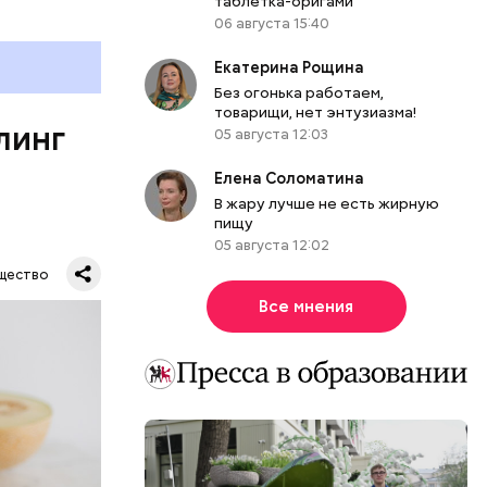
таблетка-оригами
06 августа 15:40
е
ня
Екатерина Рощина
органов.
Без огонька работаем,
ет;
товарищи, нет энтузиазма!
линг
рживают
05 августа 12:03
Елена Соломатина
В жару лучше не есть жирную
пищу
05 августа 12:02
ся.
му
щество
ь,
Все мнения
и и