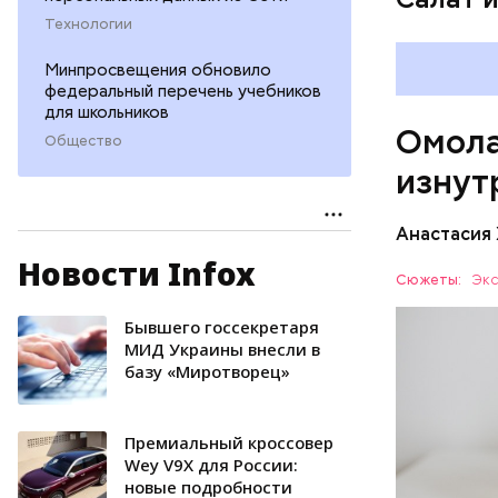
ряда оп
Технологии
бета-ка
иммунит
Минпросвещения обновило
«делает
федеральный перечень учебников
А еще и
для школьников
Омола
лютеин 
Общество
наше зр
изнут
калий —
сердечн
Анастасия
давлени
магний 
Новости Infox
Дыня соде
Сюжеты:
Экс
организму
рассказал
Бывшего госсекретаря
ЗДОРОВЬ
минералам
МИД Украины внесли в
базу «Миротворец»
ФРУКТЫ
Премиальный кроссовер
Wey V9X для России:
новые подробности