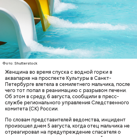
Тогда медики не смогли установить точную
причину смерти Константина. Подозрения
родителей погибшего юноши пали на Миссюру, но
доказать его причастность к кончине их сына не
удалось. Когда же подозреваемого задержали, он
заявил, что ничего не подсыпал в морс и утверждал,
что яд могли добавить в бутылку
некие
недоброжелатели
.
Play
Фото: Shutterstock
Video
Женщина во время спуска с водной горки в
аквапарке на проспекте Культуры в Санкт-
Петербурге влетела в семилетнего мальчика, после
чего тот попал в реанимацию с разрывом печени.
Блогеру грозило до семи лет лишения свободы.
Об этом в среду, 6 августа, сообщили в пресс-
службе регионального управления Следственного
комитета (СК) России.
По словам представителей ведомства, инцидент
произошел днем 5 августа, когда отец мальчика не
Видео: пресс-служба ГСУ СК по Московской области
отреагировал на предупреждение спасателя о