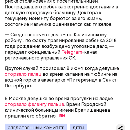
риске столкновения с посетительницей.
Пострадавшего ребенка экстренно доставили в
— Мы съездили за витаминами, вернулись обратно,
детскую городскую больницу. Доктора к
поднялись домой. У него ухудшилось самочувствие
текущему моменту борются за его жизнь,
через сутки... Его увезли в больницу,
состояние мальчика оценивается как тяжелое.
реанимировали, и там он скончался, — рассказывал
Миссюра на допросе.
— Следственным отделом по Калининскому
району... по факту травмирования ребенка 2018
года рождения возбуждено уголовное дело, —
передает официальный
Telegram
-канал
Родственники обналичивали деньги и возвращали
регионального управления СК.
их Гасанову. А чтобы пользоваться деньгами и не
вызвать подозрений у налоговой, Гасанов либо
Другой случай произошел 9 июня, когда девушке
распределял их между еще несколькими счетами,
оторвало палец
во время катания на тюбинге на
либо
покупал на них квартиры
.
водной горке в аквапарке «Питерлэнд» в Санкт-
Петербурге.
В Москве девушке во время прогулки на лодке
Следующим подопытным стал друг детства
оторвало фалангу пальца
. Врачи Городской
Миссюры Константин. 3 февраля того же года,
клинической больницы имени Ерамишанцева
когда молодые люди ехали вместе в машине,
— Гасанов, являясь индивидуальным
пришили его
обратно.
подозреваемый угостил приятеля морсом с
предпринимателем, осуществлял
этиленгликолем. Через два дня Константин умер в
предпринимательскую деятельность в области
больнице.
СЛЕДСТВЕННЫЙ КОМИТЕТ
ДЕТИ