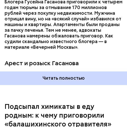
только отчима. Тогда следователи посчитали, что
Блогера Гусейна Гасанова приговорили к четырем
мотивом преступления была квартира родителей,
годам тюрьмы за отмывание 170 миллионов
которая в случае их смерти перешла бы сыну. Но
рублей через покупку недвижимости. Мужчина
спустя несколько дней Миссюра заявил, что ранее
отрицал вину, но на «всякий случай» избавился от
уже травил других людей.
машины и квартиры. Апартаменты были проданы
за пачку печенья. Тем не менее, адвокаты
Гасанова намерены обжаловать приговор. Как
судили скандально известного блогера — в
материале «Вечерней Москвы».
Арест и розыск Гасанова
Началось расследование. В квартире потерпевших
Читать полностью
установили скрытую камеру видеонаблюдения. На
записи попал 25-летний сын потерпевших Артем
Миссюра, который тайно приходил в квартиру
матери и отчима и подсыпал им в еду химикаты.
Подсыпал химикаты в еду
Также отравленную пищу ела его младшая сестра.
родным: к чему приговорили
«балашихинского отравителя»