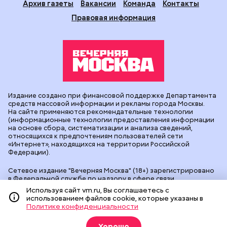
Архив газеты
Вакансии
Команда
Контакты
Правовая информация
Издание создано при финансовой поддержке Департамента
средств массовой информации и рекламы города Москвы.
На сайте применяются рекомендательные технологии
(информационные технологии предоставления информации
на основе сбора, систематизации и анализа сведений,
относящихся к предпочтениям пользователей сети
«Интернет», находящихся на территории Российской
Федерации).
Сетевое издание "Вечерняя Москва" (18+) зарегистрировано
в Федеральной службе по надзору в сфере связи,
информационных технологий и массовых коммуникаций
Используя сайт vm.ru, Вы соглашаетесь с
(Роскомнадзор). Свидетельство о регистрации ЭЛ № ФС 77 -
использованием файлов cookie, которые указаны в
90524 от 09.12.2025. Учредитель: АО "Редакция газеты
Политике конфиденциальности
"Вечерняя Москва". Главный редактор
vm.ru
: Александр
Геннадьевич Глуходедов. Адрес редакции: 127015, г.Москва,
Хорошо