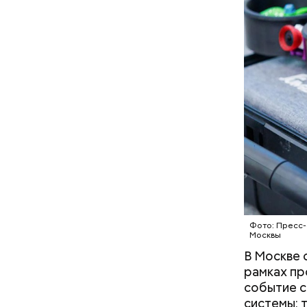
Где пр
На главно
Небольшой
подборки 
предполож
на данный
который 
Фото: Пресс-
Москвы
В Москве 
рамках пр
событие 
системы: 