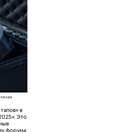
ческие
доступны
ный этаж,
 города
ртапов» в
2025». Это
ные
мму форума