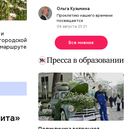
Ольга Кузьмина
Проклятию нашего времени
посвящается
еем
04 августа 23:21
 ХХ века с
 и
оману.
 городской
Все мнения
о маршруте
рита»
Поликлиника встречает