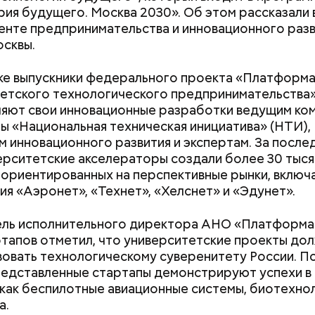
ия будущего. Москва 2030». Об этом рассказали 
нте предпринимательства и инновационного разв
сквы.
ке выпускники федерального проекта «Платформ
етского технологического предпринимательства
erstock
яют свои инновационные разработки ведущим ко
ы «Национальная техническая инициатива» (НТИ),
м инновационного развития и экспертам. За после
т несколько версий, какой именно дом стал прот
ерситетские акселераторы создали более 30 тыся
стера. Но согласно самой популярной — это под
 ориентированных на перспективные рынки, включ
в Мансуровском переулке. Здесь жили друзья Булг
ия «Аэронет», «Технет», «Хелснет» и «Эдунет».
плениновы. Писатель часто приходил к ним в гости
йти информацию о льготах и скидках
ером и Маргаритой».
 затрагивает востребованные улицы районов. Т
ель исполнительного директора АНО «Платформ
жители разных районов смогут как отдыхать, так и
тапов отметил, что университетские проекты до
реализованным велополосам и велодорожкам.
овать технологическому суверенитету России. По
редставленные стартапы демонстрируют успехи в 
 как беспилотные авиационные системы, биотехно
а.