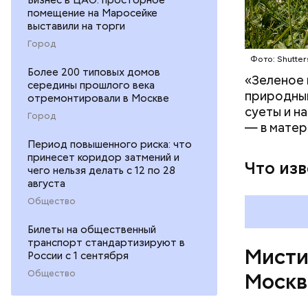
помещение на Маросейке
выставили на торги
Город
Фото: Shutter
На данный
Более 200 типовых домов
Булгакова
«Зеленое 
середины прошлого века
большим к
природным
отремонтировали в Москве
суеты и н
Город
— в матер
Период повышенного риска: что
принесет коридор затмений и
Что из
чего нельзя делать с 12 по 28
августа
Общество
Билеты на общественный
транспорт стандартизируют в
Мисти
России с 1 сентября
Общество
Москв