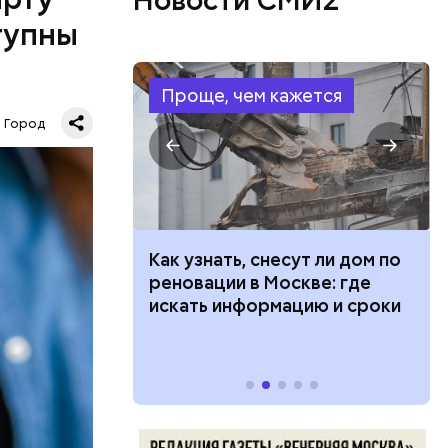
Новости СМИ2
тупны
Проще, чем кажется
Город
х:
ут ли дом по
Как предотвратить развитие
кве: где
диабета
цию и сроки
Патриаршие
есь поэт
с Воландом
сло, и
е улицы
иарших