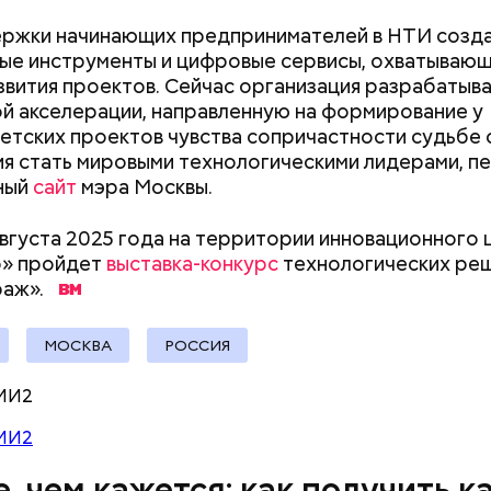
для автовладельцев (заправки, мойки и так далее);
ержки начинающих предпринимателей в НТИ созд
«Волшебный напиток» из
Период повышен
ые инструменты и цифровые сервисы, охватывающ
Японии: может ли вода с
что принесет к
 услуги;
звития проектов. Сейчас организация разрабатыв
рисовыми отрубями помочь
затмений и чего
ария и зоотовары;
й акселерации, направленную на формирование у
похудеть
делать с 12 по 2
 товары;
етских проектов чувства сопричастности судьбе 
 развлечения;
я стать мировыми технологическими лидерами, п
рестораны;
ный
сайт
мэра Москвы.
а (частные клиники);
ание (курсы и учебные центры);
 августа 2025 года на территории инновационного
;
о» пройдет
выставка-конкурс
технологических ре
раж».
рия и косметика;
ы питания (супермаркеты, магазины у дома);
МОСКВА
РОССИЯ
ные магазины;
 Мастера
ание, право и финансы;
МИ2
 техника и электроника;
для дома;
МИ2
(санатории, гостиницы, турфирмы).
ее время велоинфраструктура «Зеленого кольца»
, чем кажется: как получить к
на в пяти округах города, подчеркнули в ЦОДД: