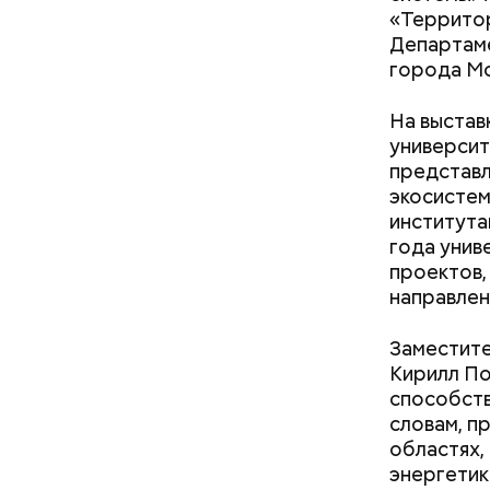
«Территор
Департаме
города Мо
На выстав
университ
Фото: Shutt
представл
экосистем
института
Существую
года унив
жилища Ма
проектов,
№ 9, что 
направлен
братья То
Как на
над «Маст
— Маршрут
Заместит
образом, 
Кирилл По
делам по 
способств
словам, п
областях,
энергетик