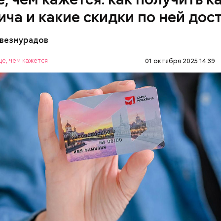
ича и какие скидки по ней дос
везмурадов
е, чем кажется
01 октября 2025 14:39
 карте москвича доступны в следующих категория
OS.RU
МОСКВА
ЛЬГОТЫ
Как получить до 100 тысяч
Как узнать, снес
рублей от государства при
реновации в Мос
трудной ситуации: кто может
искать информа
о, самым известным местом из романа являются 
претендовать и какие нужны
менно там начинается действие произведения. Зд
документы
омный и литератор Михаил Берлиоз встретились 
той. Неподалеку Аннушка разлила подсолнечное ма
стался без головы. Это произошло на перекрестк
нной и Ермолаевского переулка. Сейчас на Патр