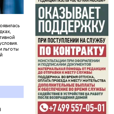
ьева и
омцами.
о продлили
проложения
товы
появилась
дках,
тивной
условия.
и льготы
ей
а