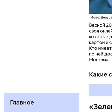
прудах ст
— На сего
Бегемота,
веломаршр
— от Тими
Фото: Депар
велополос
Весной 20
участки о
своя онла
которые д
картой и 
Кто имеет
по ней до
Москвы».
Какие 
Главное
«Зеле