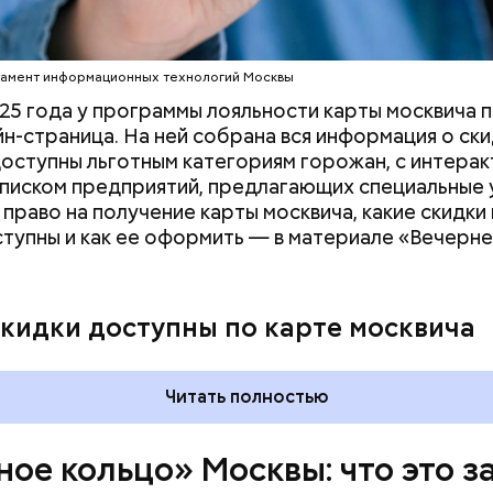
оит знак с изображением силуэтов Воланда, Коров
дняшний день уже готово более 50 процентов
 который предостерегает от разговоров с незнак
ута, то есть около 71 километра. В 2023 году ег
рязевского парка до Лосиного Острова за счет 
тамент информационных технологий Москвы
 на улицах между парками. Таким образом, уже го
25 года у программы лояльности карты москвича 
т метро «Профсоюзная» до Лосиного Острова.
йн-страница. На ней собрана вся информация о ски
оступны льготным категориям горожан, с интерак
списком предприятий, предлагающих специальные 
 право на получение карты москвича, какие скидки 
ступны и как ее оформить — в материале «Вечерн
скидки доступны по карте москвича
Читать полностью
ное кольцо» Москвы: что это з