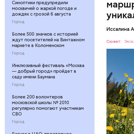
Патриа
маршр
Синоптики предупредили
москвичей о жаркой погоде и
уника
дождях с грозой 6 августа
Город
Иссалина 
Как расск
Более 500 значков с историей
кольцо» с
ждут посетителей на Винтажном
Сюжет:
Экск
маркете в Коломенском
Протяженн
СПОРТ
Город
Инклюзивный фестиваль «Москва
— добрый город» пройдет в
саду имени Баумана
Город
Более 200 волонтеров
московской школы № 2010
регулярно помогают участникам
СВО
Город
Бизнес в ЦАО: просторное