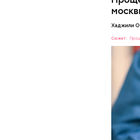
москв
Хаджили О
Сюжет:
Прощ
Скидки по
ПОРТАЛ M
Как поменять батареи дома и
не получить штраф
Безусловн
пруды — и
Иван Безд
и его сви
Берлиоз о
Малой Бро