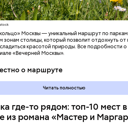
stock
 момент квартира на Большой Садовой стала Муз
. В ней воссоздана атмосфера жизни и быта начала
кольцо» Москвы — уникальный маршрут по паркам
оличеством вещей, которые имеют отношение к р
 зонам столицы, который позволит отдохнуть от
асладиться красотой природы. Все подробности 
иале «Вечерней Москвы».
вестно о маршруте
Читать полностью
ка где-то рядом: топ-10 мест в
е из романа «Мастер и Марга