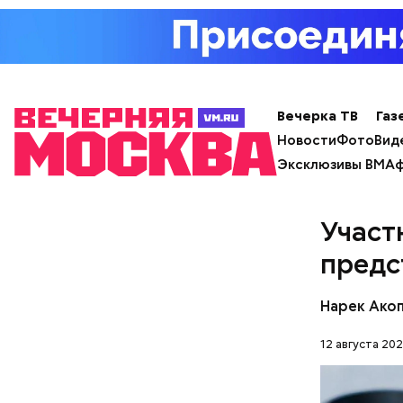
В разделе
Большо
можно вкл
и услугам
Вечерка ТВ
Газ
Новости
Фото
Вид
Эксклюзивы ВМ
Аф
Участ
предс
Нарек Ако
12 августа 202