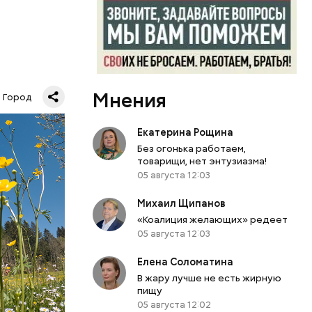
«Зеленое
 Москве.
Мнения
Город
КВА
Екатерина Рощина
Без огонька работаем,
товарищи, нет энтузиазма!
05 августа 12:03
Михаил Щипанов
«Коалиция желающих» редеет
05 августа 12:03
Елена Соломатина
В жару лучше не есть жирную
пищу
05 августа 12:02