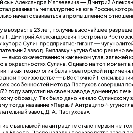
й сын Александра Матвеевича — Дмитрий Алекса
стал развивать металлургию на юге России, котор
лько начал осваиваться в промышленном отношен
ду в возрасте 23 лет, получив высочайшее разреше
а II, Дмитрий Александрович построил в Ростовс
у хутора Сулин предприятие-гигант — чугунолите
ательный завод. Выплавку чугуна было решено ве
 — высококачественном каменном угле, залежей 
о в окрестностях Сулина. Однако на тот момент в
ии такая технология была новаторской и применя
 одном производстве — в Восточной Пенсильвании
всех особенностей метода Пастухов совершил по
й странице сайта
karta.mos.ru
можно найти темати
872 году запустил на своем заводе доменную печь
скидок и самые выгодные предложения, которые 
кому образцу. Так было дано начало Сулинскому з
 момент.
му тогда название «Первый Антрацито-Чугунопла
ательный завод Д. А. Пастухова».
ие с выплавкой на антраците стало первым не тол
о и в Европе. После наладки производства завод п