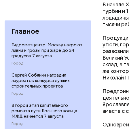
В начале 
турбин и 
лошадиных
тысячи ра
Главное
Продукцию
утюги, го
Гидрометцентр: Москву накроют
ливни и грозы при жаре до 34
развозили
градусов 7 августа
В разделе
Великий Ус
можно вкл
Город
склад, а 
и услугам
же контор
Сергей Собянин наградил
Николай П
лауреатов конкурса лучших
строительных проектов
Предприни
Город
деятельно
Ярославле
Второй этап капитального
вместе с 
ремонта пути Большого кольца
МЖД начнется 7 августа
Город
Одновреме