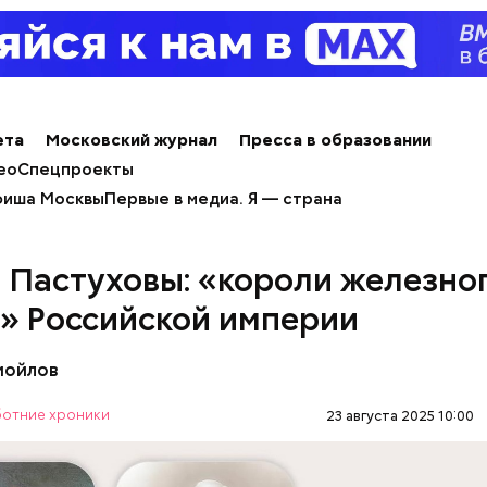
ми лет и учащиеся школ и колледжей смогут забра
арту в учебных заведениях. Остальные получат ее 
 при оформлении центре госуслуг «Мои докумен
должны подтвердить получение карты в личном к
ечение 90 дней.
ета
Московский журнал
Пресса в образовании
ео
Спецпроекты
иша Москвы
Первые в медиа. Я — страна
 Пастуховы: «короли железно
» Российской империи
мойлов
отние хроники
23 августа 2025 10:00
лучить карту москвича