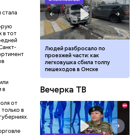
и стала
торую
 в тот
Средней
Санкт-
ч: поможет ли
Людей разбросало по
сортимент
ок сбросить
проезжей части: как
ов
легковушка сбила толпу
пешеходов в Омске
или
Вечерка ТВ
 в
оля от
 только в
губерниях.
торговле