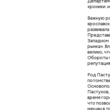
Департаме
бывшие 
хроники: 
Герои Р
реабили
Важную ро
почетны
ярославск
получат
развивала
Представи
Западном 
рынка». В
велико, ч
Обороты б
репутация
Род Пасту
потомстве
Основопол
Пастухов,
Карту мос
время гор
что позво
мещан в т