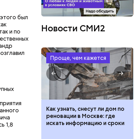
 этого был
как
Новости СМИ2
так и по
щественных
сандр
возглавил
Проще, чем кажется
упных
приятия
 100 тысяч
Как узнать, снесут ли дом по
ванного
дарства при
реновации в Москве: где
вича
ии: кто может
искать информацию и сроки
ь 1,8
 какие нужны