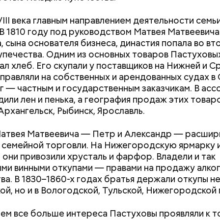
VIII века главным направлением деятельности семь
 В 1810 году под руководством Матвея Матвеевича
, сына основателя бизнеса, династия попала во в
упечества. Одним из основных товаров Пастуховых
ал хлеб. Его скупали у поставщиков на Нижней и 
тправляли на собственных и арендованных судах в 
Хотела спасти малыша: как
Вода за 10 тыся
 — частным и государственным заказчикам. В ас
мать и сын погибли при
японский напит
дили лен и пенька, а география продаж этих товар
падении из окна в Раменском
лишний вес
Архангельск, Рыбинск, Ярославль.
атвея Матвеевича — Петр и Александр — расшир
семейной торговли. На Нижегородскую ярмарку и
 они привозили хрусталь и фарфор. Владели и так
ми винными откупами — правами на продажу алког
ва. В 1830–1860-х годах братья держали откупы не
ой, но и в Вологодской, Тульской, Нижегородской 
тем все больше интереса Пастуховы проявляли к 