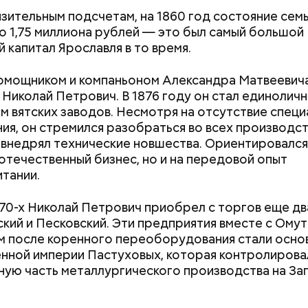
зительным подсчетам, на 1860 год состояние сем
о 1,75 миллиона рублей — это был самый большой
й капитал Ярославля в то время.
ествует раздел «Стать партнером», который буд
омощником и компаньоном Александра Матвеевича
телям бизнеса. В нем можно найти информацию о 
 Николай Петрович. В 1876 году он стал единолич
тва дает предпринимателям участие в программ
м вятских заводов. Несмотря на отсутствие спец
и. Там же можно заполнить и отправить заявку на
ия, он стремился разобраться во всех производс
ение к ней.
 внедрял технические новшества. Ориентировался
 отечественный бизнес, но и на передовой опыт
тании.
870-х Николай Петрович приобрел с торгов еще дв
кий и Песковский. Эти предприятия вместе с Омут
 после коренного переоборудования стали осно
ной империи Пастуховых, которая контролирова
ную часть металлургического производства на З