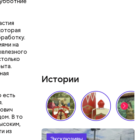
Субботние
астия
которая
бработку.
ями на
 железного
столько
быта.
ная
Истории
 есть
.
рович
ом. В то
ан:
ысоким,
и из
Эксклюзивы