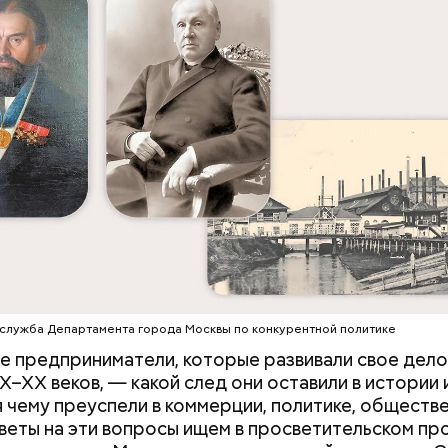
еры;
е предпенсионного возраста;
ы;
я школ и колледжей;
ногодетных семей;
служба Департамента города Москвы по конкурентной политике
ы и их семьи;
е предприниматели, которые развивали свое дело
ы и их семьи;
X–XX веков, — какой след они оставили в истории 
ели выплат на детей;
 чему преуспели в коммерции, политике, обществ
и приемные родители;
веты на эти вопросы ищем в просветительском пр
авшие от радиации;