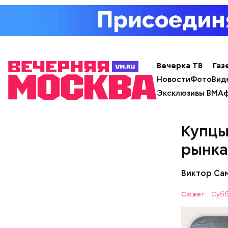
старше се
готовую к
выбранном
Учащиеся 
mos.ru в т
Вечерка ТВ
Газ
Новости
Фото
Вид
Эксклюзивы ВМ
Аф
Купцы
рынка
Виктор Са
Сюжет:
Субб
Как по