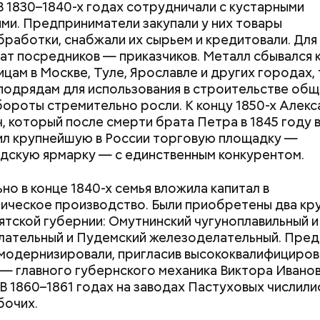
В 1830–1840-х годах сотрудничали с кустарными
ми. Предприниматели закупали у них товары
работки, снабжали их сырьем и кредитовали. Для
жет получить карту москвича
ат посредников — приказчиков. Металл сбывался 
цам в Москве, Туле, Ярославле и других городах, 
подрядам для использования в строительстве об
бороты стремительно росли. К концу 1850-х Алек
, который после смерти брата Петра в 1845 году 
ил крупнейшую в России торговую площадку —
скую ярмарку — с единственным конкурентом.
но в конце 1840-х семья вложила капитал в
ическое производство. Были приобретены два кр
Вятской губернии: Омутнинский чугуноплавильный и
ательный и Пудемский железоделательный. Пред
Как поменять батареи дома и
Как получить до
модернизировали, пригласив высококвалифициро
не получить штраф
рублей от госу
— главного губернского механика Виктора Ивано
трудной ситуац
В 1860–1861 годах на заводах Пастуховых числилис
претендовать и
бочих.
документы