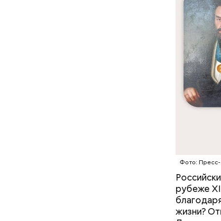
пенсион
граждан
студент
учащиес
члены м
Фото: Пресс-
инвалид
Российски
ветеран
рубеже XI
получат
благодаря
сироты 
жизни? От
пострад