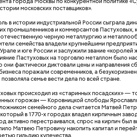
нта города Москвы по конкурентной политике «
узники концлагерей;
истории московских поставщиков».
оссии и СССР;
тированные лица и члены их семей;
ль в истории индустриальной России сыграла дин
е доноры;
их промышленников и коммерсантов Пастуховых, 
ели жилищных субсидий.
 отечественную черную металлургию и металлоо
тели семейства владели крупнейшими предприяти
Урале и юге России и заслужили звание «королей
лияние Пастуховых на торговлю металлом было на
то они фактически диктовали цены и направления с
изнеса поражали современников, а безукоризнен
 позволяла семье вести дела по всей стране.
ховых происходил из «старинных посадских» — то
нных горожан — Коровницкой слободы Ярославля
ожником семейного дела считается Матвей Пет
 который в 1770-х городах владел кирпичным завод
квича могут получить следующие категории гражд
од активно перестраивался, спрос на кирпич был в
лило Матвею Петровичу накопить капитал и перейт
ретью гильдию купечества.