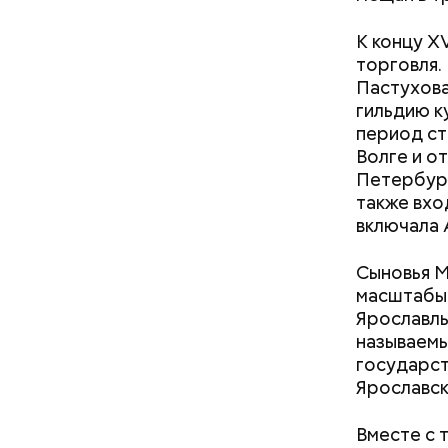
К концу X
торговля.
Пастухова
гильдию к
период ст
Волге и о
Петербург
также вхо
включала 
Сыновья М
масштабы 
Ярославль
называемы
государст
Ярославск
Вместе с 