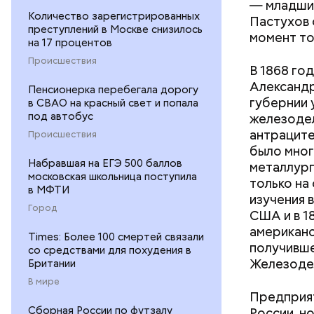
— младши
Количество зарегистрированных
Пастухов 
преступлений в Москве снизилось
момент то
на 17 процентов
Происшествия
В 1868 го
Александр
Пенсионерка перебегала дорогу
губернии 
в СВАО на красный свет и попала
под автобус
железодел
антраците
Происшествия
было мног
Набравшая на ЕГЭ 500 баллов
металлург
московская школьница поступила
только на
в МФТИ
изучения 
На главно
Город
США и в 1
подборки 
американс
на данный
Times: Более 100 смертей связали
получивше
со средствами для похудения в
Железодел
Британии
В мире
Предприят
Сборная России по футзалу
России, н