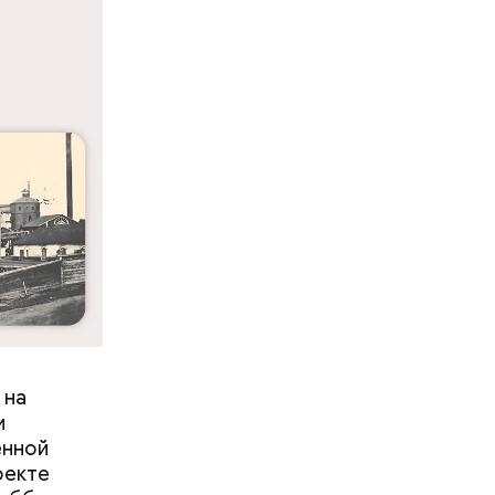
 на
и
енной
оекте