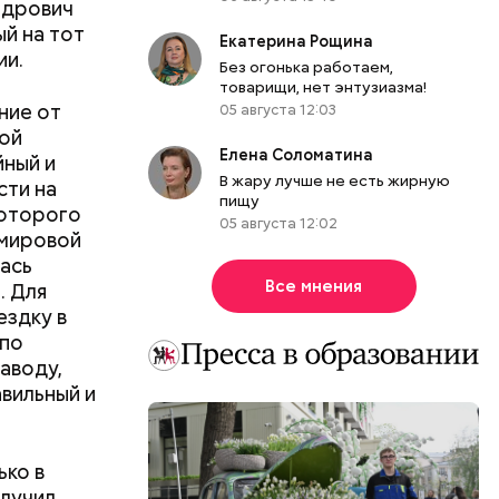
ндрович
ый на тот
Екатерина Рощина
ии.
Без огонька работаем,
товарищи, нет энтузиазма!
ние от
05 августа 12:03
кой
Елена Соломатина
йный и
В жару лучше не есть жирную
сти на
пищу
которого
05 августа 12:02
 мировой
лась
Все мнения
. Для
ездку в
ческие
 по
доступны
аводу,
вильный и
ько в
олучил