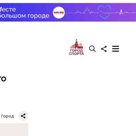
ть
в
ты».
абинете на
го
Город