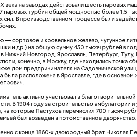
ХХ века на заводах действовали шесть паровых маш
17 паровых турбин общей мощностью более 1,5 ты
 сил. В производственном процессе были задейст
бочих.
 — сортовое и кровельное железо, чугунное лить
ршки и др.) на общую сумму 450 тысяч рублей в го
 в Нижний Новгород, Ярославль, Петербург, Тулу, 
 «Каталог» представлены все предложения партне
тюг и, конечно, в Москву, где находились точка сб
ючить сортировку по типам льготы, интересующи
также дом предпринимателя на Садовнической улице
, брендам, станциям метро и другим.
а была расположена в Ярославле, где в основном 
етрович.
матель активно участвовал в благотворительной
сти. В 1904 году за строительство амбулатории и 
, на которые Пастухов перечислил 700 тысяч рубл
семьей был возведен в потомственное дворянство.
нно с конца 1860-х двоюродный брат Николая П