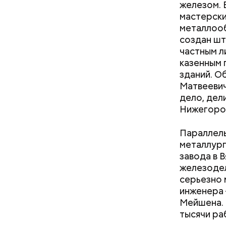
железом. 
мастерски
металлооб
Кто мо
создан шт
частным ли
казенным 
зданий. О
Матвеевич
дело, дел
Нижегород
Параллель
металлург
завода в 
железодел
серьезно 
инженера 
Мейшена. 
тысячи ра