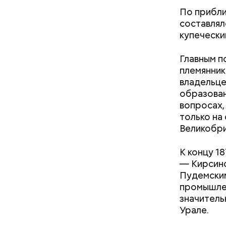
По прибли
составлял
купечески
Также сущ
Главным п
представи
племянник
преимущес
владельце
лояльност
образован
присоедин
вопросах,
только на
Великобри
К концу 1
— Кирсинс
Пудемским
промышлен
значитель
Урале.