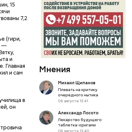
ин, 15
сячи
вованы 7,2
е (гири,
д —
Вятку,
ров. В нем
ыта и
м товарам
. Главная
Мнения
жил и сам
Михаил Щипанов
Плевать на критику
очередного нытика
училища в
06 августа 15:41
ей, он
Александр Лосото
Лекарство будущего:
таблетка-оригами
етровича
06 августа 15:40