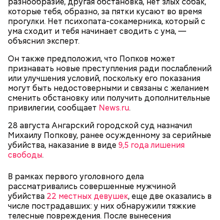
разнообразие, другая обстановка, нет злых собак,
которые тебя, образно, за пятки кусают во время
прогулки. Нет психопата-сокамерника, который с
ума сходит и тебя начинает сводить с ума, —
объяснил эксперт.
Он также предположил, что Попков может
признавать новые преступления ради послаблений
или улучшения условий, поскольку его показания
могут быть недостоверными и связаны с желанием
сменить обстановку или получить дополнительные
Праздник любви
привилегии, сообщает
News.ru
.
28 августа Ангарский городской суд назначил
Михаилу Попкову, ранее осужденному за серийные
убийства, наказание в виде
9,5 года лишения
свободы
.
В рамках первого уголовного дела
рассматривались совершенные мужчиной
убийства
22 местных девушек
, еще две оказались в
числе пострадавших: у них обнаружили тяжкие
телесные повреждения. После вынесения