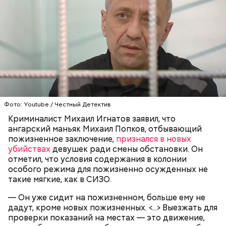
Фото: Youtube / Честный Детектив
Криминалист Михаил Игнатов заявил, что
Праздник любви, или Ту бе-Ав, отмечается в
ангарский маньяк Михаил Попков, отбывающий
Израиле как местный аналог Дня святого
пожизненное заключение,
признался в новых
Валентина. Влюбленные в этот день делают друг
убийствах
девушек ради смены обстановки. Он
другу сюрпризы, дарят цветы и подарки,
отметил, что условия содержания в колонии
устраивают свидания и признаются в своих
особого режима для пожизненно осужденных не
чувствах. Праздник уходит корнями в далекое
такие мягкие, как в СИЗО.
прошлое — во времена существования еврейской
традиции, когда девушки надевали белые платья и
— Он уже сидит на пожизненном, больше ему не
водили хороводы в виноградниках, а юноши
дадут, кроме новых пожизненных. <...> Выезжать для
искали себе невест.
проверки показаний на местах — это движение,