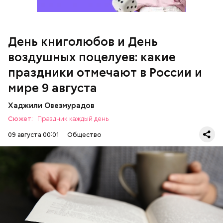
День воздушных поцелуев
День книголюбов и День
воздушных поцелуев: какие
праздники отмечают в России и
мире 9 августа
День «Счастье случается»
Хаджили Овезмурадов
Сюжет:
Праздник каждый день
09 августа 00:01
Общество
В День книголюбов проходят книжные ярмарки,
выставки и распродажи. В библиотеках
организуются поэтические вечера и групповые
чтения, а писатели презентуют свои новые работы.
Отметить эту дату можно и самостоятельно,
ПРАЗДНИКИ
КНИГИ
ИЗРАИЛЬ
перечитав свою любимую книгу или купив новую.
ТРАДИЦИИ
ЕВРОПА