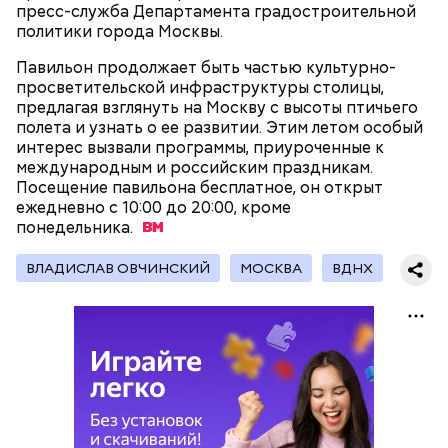
пресс-служба Департамента градостроительной
политики города Москвы.
Павильон продолжает быть частью культурно-
просветительской инфраструктуры столицы,
предлагая взглянуть на Москву с высоты птичьего
полета и узнать о ее развитии. Этим летом особый
На главной странице сайта
karta.mos.ru
можно
интерес вызвали программы, приуроченные к
найти тематические подборки скидок и самые
международным и российским праздникам.
выгодные предложения, которые доступны на
Где проходит
Посещение павильона бесплатное, он открыт
данный момент.
ежедневно с 10:00 до 20:00, кроме
понедельника.
ВЛАДИСЛАВ ОВЧИНСКИЙ
МОСКВА
ВДНХ