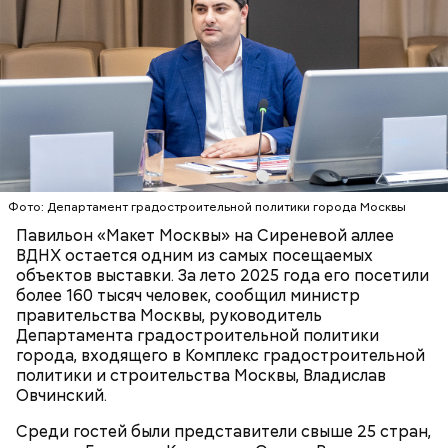
Кто может получить карту москвича
Карта маршрута
Фото: Департамент градостроительной политики города Москвы
Фото: Пресс-служба ЦОДД
Павильон «Макет Москвы» на Сиреневой аллее
ВДНХ остается одним из самых посещаемых
Ботанический сад РАН;
объектов выставки. За лето 2025 года его посетили
ВДНХ;
более 160 тысяч человек, сообщил министр
Лосиный Остров;
правительства Москвы, руководитель
Измайловский парк;
Департамента градостроительной политики
Кемеровский лесопарк;
Также существует раздел «Стать партнером»,
города, входящего в Комплекс градостроительной
Парк Кузьминки;
который будет полезен представителям бизнеса. В
политики и строительства Москвы, Владислав
Парк 850-летия Москвы;
нем можно найти информацию о том, какие
Овчинский.
Братеевскую пойму;
преимущества дает предпринимателям участие в
Борисовские пруды;
программе лояльности. Там же можно заполнить и
Среди гостей были представители свыше 25 стран,
Царицыно;
отправить заявку на присоединение к ней.