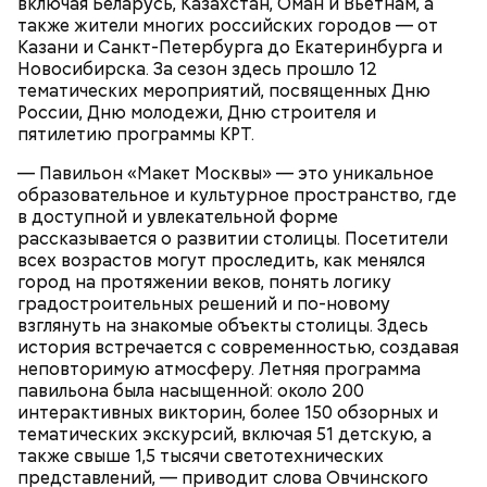
включая Беларусь, Казахстан, Оман и Вьетнам, а
Битцевский лес;
также жители многих российских городов — от
Теплый Стан;
Казани и Санкт-Петербурга до Екатеринбурга и
Парк победы;
Новосибирска. За сезон здесь прошло 12
Долину реки Сетунь;
тематических мероприятий, посвященных Дню
Парк Фили;
России, Дню молодежи, Дню строителя и
Парк Покровское-Стрешнево;
пятилетию программы КРТ.
Тимирязевский парк.
— Павильон «Макет Москвы» — это уникальное
образовательное и культурное пространство, где
в доступной и увлекательной форме
рассказывается о развитии столицы. Посетители
Маршрут зеленого кольца проходит через:
В разделе «Каталог» представлены все
всех возрастов могут проследить, как менялся
предложения партнеров. В нем можно включить
город на протяжении веков, понять логику
сортировку по типам льготы, интересующим
градостроительных решений и по-новому
товарам и услугам, брендам, станциям метро и
взглянуть на знакомые объекты столицы. Здесь
другим.
история встречается с современностью, создавая
неповторимую атмосферу. Летняя программа
павильона была насыщенной: около 200
интерактивных викторин, более 150 обзорных и
тематических экскурсий, включая 51 детскую, а
также свыше 1,5 тысячи светотехнических
представлений, — приводит слова Овчинского