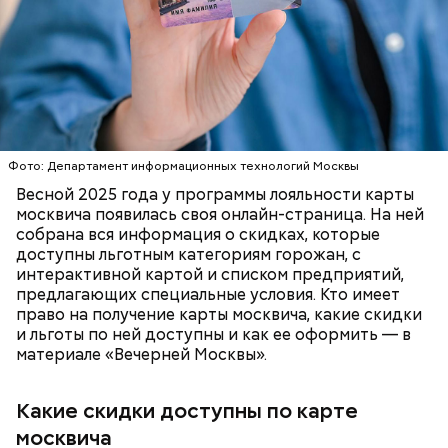
туризм (санатории, гостиницы, турфирмы).
Скидки по карте москвича доступны в следующих
категориях:
ПОРТАЛ MOS.RU
МОСКВА
ЛЬГОТЫ
В настоящее время велоинфраструктура «Зеленого
кольца» реализована в пяти округах города,
Фото: Департамент информационных технологий Москвы
подчеркнули в ЦОДД:
Весной 2025 года у программы лояльности карты
москвича появилась своя онлайн-страница. На ней
собрана вся информация о скидках, которые
доступны льготным категориям горожан, с
интерактивной картой и списком предприятий,
предлагающих специальные условия. Кто имеет
право на получение карты москвича, какие скидки
и льготы по ней доступны и как ее оформить — в
материале «Вечерней Москвы».
Какие скидки доступны по карте
москвича
— На сегодняшний день уже готово более 50