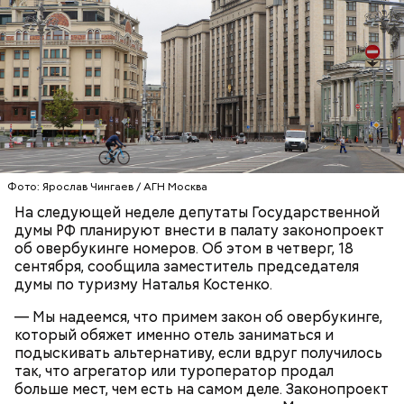
Также не нужно есть дыню до корки, потому что
именно там скапливаются нитраты. И важно
тщательно ее мыть, чтобы не отравиться, добавила
собеседница «ВМ».
Фото: Ярослав Чингаев / АГН Москва
— Кабачки нужно натереть длинными слайсами
На следующей неделе депутаты Государственной
(это можно сделать на специальной терке),
День малины со сливками отмечается в США в
думы РФ планируют внести в палату законопроект
похожими на спагетти, и уложить в противень.
честь вкусового сочетания этой ягоды со сливками.
об овербукинге номеров. Об этом в четверг, 18
Дальше нужно добавить немного растительного
В этот праздник люди едят не только малину со
сентября, сообщила заместитель председателя
масла, соль, а сверху бросить хаотично
сливками, но и другие десерты на основе этих
думы по туризму Наталья Костенко.
порезанную брынзу. Затем добавляются помидоры
двух ингредиентов. Их можно купить в магазине
черри или грунтовые, — рассказал шеф-повар.
— Мы надеемся, что примем закон об овербукинге,
или сделать самостоятельно вместе со своими
который обяжет именно отель заниматься и
родными и близкими.
подыскивать альтернативу, если вдруг получилось
так, что агрегатор или туроператор продал
— Там может содержаться огромное количество
больше мест, чем есть на самом деле. Законопроект
нитратов, которое вызовет головокружение,