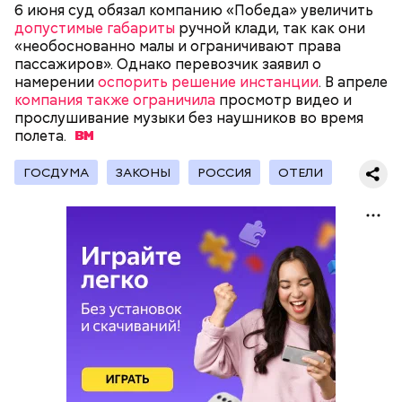
6 июня суд обязал компанию «Победа» увеличить
допустимые габариты
ручной клади, так как они
«необоснованно малы и ограничивают права
пассажиров». Однако перевозчик заявил о
В Международный день холостяка все мужчины
Ингредиенты:
намерении
оспорить решение инстанции
. В апреле
без пары видятся со своими друзьями, устраивают
компания также ограничила
просмотр видео и
вечеринки, играют в видеоигры и проводят время,
прослушивание музыки без наушников во время
наслаждаясь свободой и независимостью, пока
полета.
это возможно, ведь может быть и так, что через год
они уже не будут холостяками.
ГОСДУМА
ЗАКОНЫ
РОССИЯ
ОТЕЛИ
Ранние плоды, по словам врача, лучше не есть:
Терапевт Кондрахин назвал
Чистит сосуды и защищает от
продукты и напитки, которые
рака: чем полезен кресс-салат
выводят токсины из организма