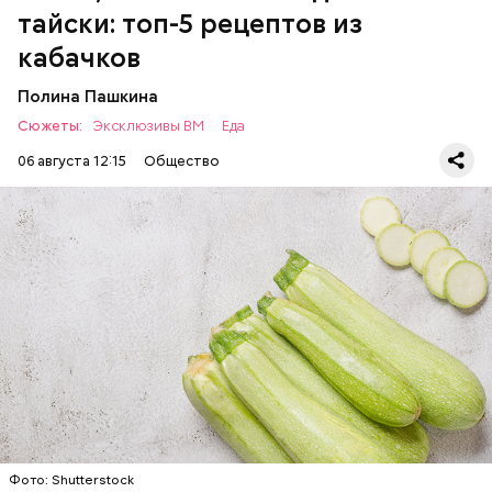
тайски: топ-5 рецептов из
есть с осторожностью людям:
кабачков
Полина Пашкина
Сюжеты:
Эксклюзивы ВМ
Еда
06 августа 12:15
Общество
Ингредиенты:
ЕДА
ОВОЩИ
РЕЦЕПТЫ
Фото: Shutterstock
Фото: Shutterstock