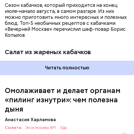
Сезон кабачков, который приходится на конец
июля–начало августа, в самом разгаре. Из них
можно приготовить много интересных и полезных
блюд. Топ-5 необычных рецептов с кабачками
Вред дыни
«Вечерней Москве» перечислил шеф-повар Борис
Копылов.
Салат из жареных кабачков
кремний — укрепляет кости, зубы, волосы и
Читать полностью
ногти и оказывает омолаживающее действие;
витамин С — работает как антиоксидант,
иммуномодулятор, помогает выработке
соединительной ткани, улучшает тургор кожи;
Омолаживает и делает органам
клетчатка — достаточно нежная и забирает
«пилинг изнутри»: чем полезна
излишки холестерина, сахара и соли тяжелых
металлов;
дыня
фолиевая кислота (в большом количестве) —
она необходима беременным женщинам,
Анастасия Харламова
— В момент стресса он держит сосуды под
чтобы формировалась нервная трубка у
Сюжеты:
контролем и контролирует более 300 реакций
Эксклюзивы ВМ
Еда
плода. Также ее рекомендуют принимать для