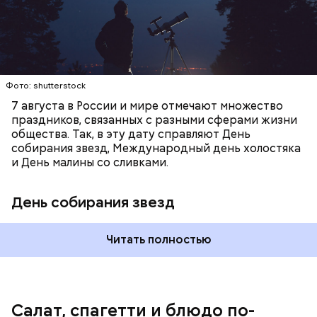
Копылов.
с сахарным диабетом;
лишним весом.
Фото: shutterstock
7 августа в России и мире отмечают множество
праздников, связанных с разными сферами жизни
общества. Так, в эту дату справляют День
собирания звезд, Международный день холостяка
и День малины со сливками.
кабачок;
петрушка;
День собирания звезд
чеснок;
оливковое масло;
соль.
Читать полностью
Однако диетолог предупредила: не для всех дыня
Салат, спагетти и блюдо по-
может быть полезна. В первую очередь ее стоит