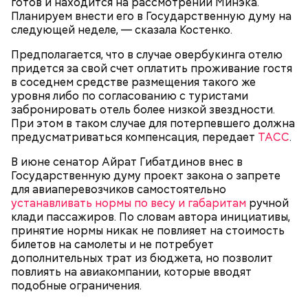
готов и находится на рассмотрении Минэка.
гипоксию и ухудшение физического состояния, —
Планируем внести его в Государственную думу на
предостерегла Соломатина.
следующей неделе, — сказала Костенко.
Предполагается, что в случае овербукинга отелю
придется за свой счет оплатить проживание гостя
в соседнем средстве размещения такого же
кабачок;
уровня либо по согласованию с туристами
брынза;
забронировать отель более низкой звездности.
растительное масло;
При этом в таком случае для потерпевшего должна
помидоры черри либо грунтовые.
предусматриваться компенсация, передает
ТАСС
.
День малины со сливками
В июне сенатор Айрат Гибатдинов внес в
Государственную думу проект закона о запрете
для авиаперевозчиков самостоятельно
устанавливать нормы по весу и габаритам
ручной
беременным, кормящим женщинам;
клади пассажиров. По словам автора инициативы,
людям с ослабленной иммунной системой;
принятие нормы никак не повлияет на стоимость
пожилым;
билетов на самолеты и не потребует
детям.
дополнительных трат из бюджета, но позволит
повлиять на авиакомпании, которые вводят
подобные ограничения.