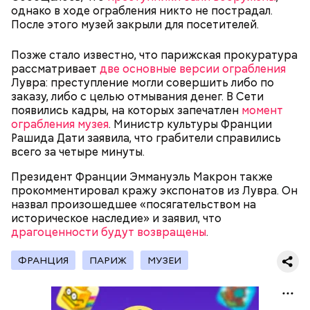
однако в ходе ограбления никто не пострадал.
После этого музей закрыли для посетителей.
Канэ Танака (119 лет)
Позже стало известно, что парижская прокуратура
рассматривает
две основные версии ограбления
Лувра: преступление могли совершить либо по
заказу, либо с целью отмывания денег. В Сети
появились кадры, на которых запечатлен
момент
ограбления музея
. Министр культуры Франции
Окружающие отмечали, что Носс была в здравом
Рашида Дати заявила, что грабители справились
Он находился на посту менеджера, занимался
уме до конца жизни. Интересно, что когда в
всего за четыре минуты.
наймом персонала и продажей продуктов. В 2000
Фото: Shutterstock
возрасте 117 лет ей сообщили, что она теперь
году Балмер сменил Билла Гейтса на посту
Президент Франции Эммануэль Макрон также
является старейшим из ныне живущих людей,
генерального директора. Им он оставался до 2014
прокомментировал кражу экспонатов из Лувра. Он
женщина с улыбкой ответила: «Ну и что?». Сама
года, после чего ушел с поста, но остался
назвал произошедшее «посягательством на
Носс отмечала, что секрет ее долголетия
держателем акций компании. Сейчас его состояние
историческое наследие» и заявил, что
заключается в постоянной двигательной
оценивается в 126 миллиардов долларов.
драгоценности будут возвращены
.
активности и отсутствии беспокойства по поводу
возраста. Однако стоит отметить, что ей в том
Остров Сокотра, Йемен
ФРАНЦИЯ
ПАРИЖ
МУЗЕИ
числе повезло с генетикой: в роду женщины
Сара Носс родилась в городе Голливуд
большое количество долгожителей. Сара не имела
(Пенсильвания, США) 24 сентября 1880 года. Всего
вредных привычек, но очень любила сладости и
в ее семье было семь детей, однако трое ее
чипсы, а овощи ела редко. Сара Носс скончалась 30