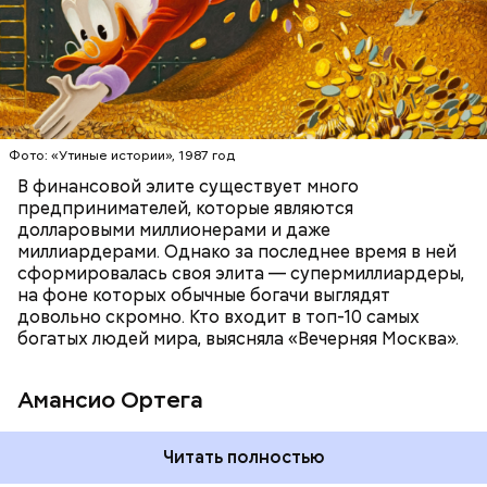
БОГАТСТВО
БИЗНЕС
ПРЕДПРИНИМАТЕЛИ
МИЛЛИАРДЕРЫ
ДЕНЬГИ
Люсиль Рандон (118 лет)
Фото: «Утиные истории», 1987 год
В финансовой элите существует много
предпринимателей, которые являются
долларовыми миллионерами и даже
Фото: Shutterstock
миллиардерами. Однако за последнее время в ней
сформировалась своя элита — супермиллиардеры,
на фоне которых обычные богачи выглядят
довольно скромно. Кто входит в топ-10 самых
богатых людей мира, выясняла «Вечерняя Москва».
Амансио Ортега
В 1991 году Тадзима потеряла мужа. А спустя 11 лет
Читать полностью
переехала в дом престарелых. В 2015 году, когда ей
было 115 лет, она была признана самым старым