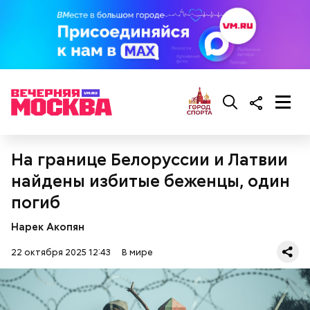
Фото: Shutterstock
На границе Белоруссии и Латвии
найдены избитые беженцы, один
погиб
Впадина Данакиль, Эфиопия
Нарек Акопян
22 октября 2025 12:43
В мире