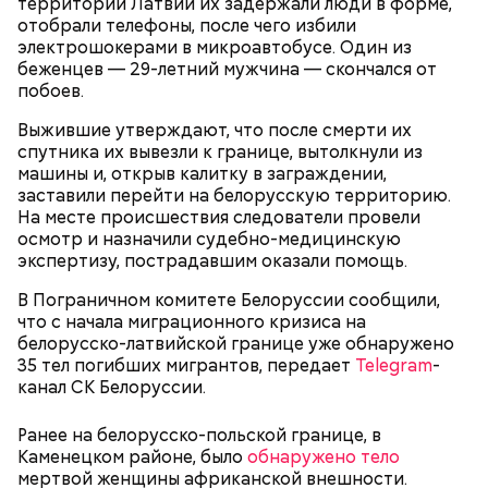
территории Латвии их задержали люди в форме,
отобрали телефоны, после чего избили
электрошокерами в микроавтобусе. Один из
Главная особенность острова Сокотра —
беженцев — 29-летний мужчина — скончался от
драконовые деревья, которые растут только здесь.
побоев.
Внешне они напоминают большие грибы, а
драконовыми их называют из-за красного цвета
Выжившие утверждают, что после смерти их
смолы, которую местные жители сравнивают с
спутника их вывезли к границе, вытолкнули из
кровью дракона. Они же используют ее в
машины и, открыв калитку в заграждении,
медицинских целях и красят ей ткань и волосы.
заставили перейти на белорусскую территорию.
На месте происшествия следователи провели
осмотр и назначили судебно-медицинскую
экспертизу, пострадавшим оказали помощь.
В Пограничном комитете Белоруссии сообщили,
что с начала миграционного кризиса на
белорусско-латвийской границе уже обнаружено
35 тел погибших мигрантов, передает
Telegram
-
канал СК Белоруссии.
Ранее на белорусско-польской границе, в
Каменецком районе, было
обнаружено тело
мертвой женщины африканской внешности.