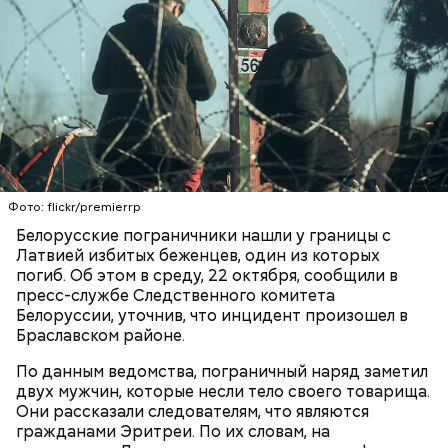
К тому же здесь водятся редкие виды животных и
Фото: flickr/premierrp
других растений, которых в мире больше нигде не
Белорусские пограничники нашли у границы с
встретить. На Сокотре также есть горы,
Латвией избитых беженцев, один из которых
известняковое плато и прибрежные равнины,
погиб. Об этом в среду, 22 октября, сообщили в
которые дополняют «внеземную» атмосферу.
пресс-службе Следственного комитета
Белоруссии, уточнив, что инцидент произошел в
Браславском районе.
По данным ведомства, пограничный наряд заметил
двух мужчин, которые несли тело своего товарища.
Они рассказали следователям, что являются
гражданами Эритреи. По их словам, на