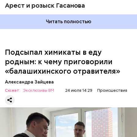
Арест и розыск Гасанова
Читать полностью
Подсыпал химикаты в еду
родным: к чему приговорили
«балашихинского отравителя»
Видео: пресс-служба ГСУ СК по Московской области
Александра Зайцева
Сюжет:
Эксклюзивы ВМ
24 июля 14:29
Происшествия