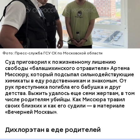
Все началось в июне, когда двое супругов
обратились в местную больницу с жалобами на
плохое самочувствие. Врачи не смогли поставить
им точный диагноз, после чего анализы
потерпевших направили на экспертизу. В них
ОТРАВЛЕНИЯ
БАЛАШИХА
РОДИТЕЛИ
специалисты обнаружили сильнодействующий
СЛЕДСТВЕННЫЙ КОМИТЕТ
ЭКСПЕРТИЗЫ
химикат дихлорэтан, который не мог попасть в
организм супругов случайно. То же самое вещество
нашли в еде, изъятой из квартиры пострадавших.
Фото: Пресс-служба ГСУ СК по Московской области
Суд приговорил к пожизненному лишению
свободы «балашихинского отравителя» Артема
Миссюру, который подсыпал сильнодействующие
химикаты в еду родственникам и знакомым. От
рук преступника погибла его бабушка и друг
детства. Выжить удалось еще семи жертвам, в том
числе родителям убийцы. Как Миссюра травил
своих близких и как его судили — в материале
«Вечерней Москвы».
Дихлорэтан в еде родителей