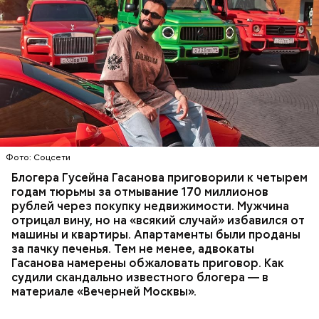
только отчима. Тогда следователи посчитали, что
мотивом преступления была квартира родителей,
Фото: База розыска МВД РФ
которая в случае их смерти перешла бы сыну. Но
В мае 2025 года МВД РФ объявило в
спустя несколько дней Миссюра заявил, что ранее
международный розыск
блогера Гусейна Гасанова.
уже травил других людей.
В его отношении возбудили уголовное дело о
неуплате налогов и легализации преступных
доходов в особо крупном размере. В тот же день
НАЛОГИ
ПОИСК ЛЮДЕЙ
ДЕНЬГИ
МВД
мужчину
заочно арестовали
.
ГАСАН ГУСЕЙНОВ
Фото: Соцсети
Блогера Гусейна Гасанова приговорили к четырем
годам тюрьмы за отмывание 170 миллионов
Началось расследование. В квартире потерпевших
рублей через покупку недвижимости. Мужчина
установили скрытую камеру видеонаблюдения. На
отрицал вину, но на «всякий случай» избавился от
записи попал 25-летний сын потерпевших Артем
машины и квартиры. Апартаменты были проданы
Миссюра, который тайно приходил в квартиру
за пачку печенья. Тем не менее, адвокаты
матери и отчима и подсыпал им в еду химикаты.
Гасанова намерены обжаловать приговор. Как
Также отравленную пищу ела его младшая сестра.
судили скандально известного блогера — в
материале «Вечерней Москвы».