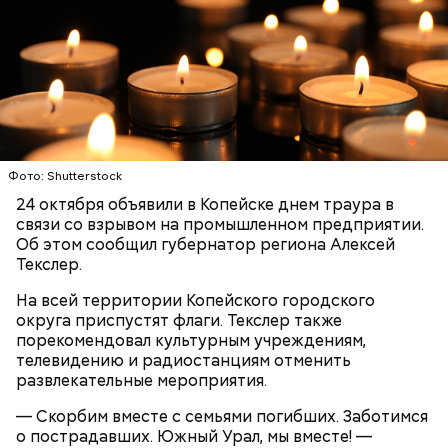
— Мы съездили за витаминами, вернулись обратно,
поднялись домой. У него ухудшилось самочувствие
через сутки... Его увезли в больницу,
реанимировали, и там он скончался, — рассказывал
Блогеру грозило до семи лет лишения свободы.
Миссюра на допросе.
Фото: Shutterstock
24 октября объявили в Копейске днем траура в
связи со взрывом на промышленном предприятии.
Об этом сообщил губернатор региона Алексей
Текслер.
На всей территории Копейского городского
округа приспустят флаги. Текслер также
порекомендовал культурным учреждениям,
Следующим подопытным стал друг детства
телевидению и радиостанциям отменить
Миссюры Константин. 3 февраля того же года,
развлекательные мероприятия.
когда молодые люди ехали вместе в машине,
подозреваемый угостил приятеля морсом с
— Скорбим вместе с семьями погибших. Заботимся
этиленгликолем. Через два дня Константин умер в
Родственники обналичивали деньги и возвращали
о пострадавших. Южный Урал, мы вместе! —
больнице.