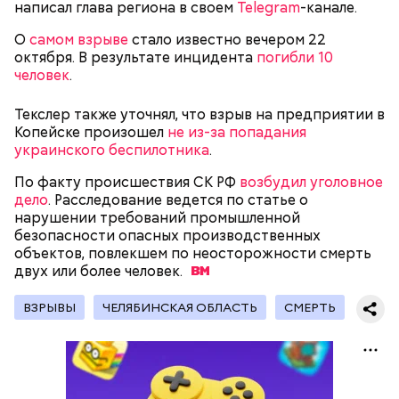
их Гасанову. А чтобы пользоваться деньгами и не
написал глава региона в своем
Telegram
-канале.
вызвать подозрений у налоговой, Гасанов либо
распределял их между еще несколькими счетами,
О
самом взрыве
стало известно вечером 22
либо
покупал на них квартиры
.
октября. В результате инцидента
погибли 10
человек
.
Текслер также уточнял, что взрыв на предприятии в
Копейске произошел
не из-за попадания
украинского беспилотника
.
Первой жертвой Миссюры была его девушка.
— Гасанов, являясь индивидуальным
Именно на ней молодой человек впервые испытал
По факту происшествия СК РФ
возбудил уголовное
предпринимателем, осуществлял
химикаты, купленные в интернет-магазине. 13
дело
. Расследование ведется по статье о
предпринимательскую деятельность в области
января 2024 года он подсыпал дихлорэтан в
нарушении требований промышленной
продажи и размещения рекламы в социальных
коктейль возлюбленной, отчего у нее случился
безопасности опасных производственных
сетях. С целью сокрытия своих доходов часть
инсульт. Девушка неделю
провела в коме
, а после
объектов, повлекшем по неосторожности смерть
денежных средств от спонсоров розыгрышей,
выписки из больницы узнала, что Миссюра
двух или более
человек.
покупателей различных мотивационных курсов и
оформил на нее несколько кредитов.
прогнозов ставок на спорт Гасанов получал на
ВЗРЫВЫ
ЧЕЛЯБИНСКАЯ ОБЛАСТЬ
СМЕРТЬ
свои личные лицевые счета как физического лица, а
также на подконтрольные родственникам лицевые
счета, — пояснили в
московской прокуратуре
.