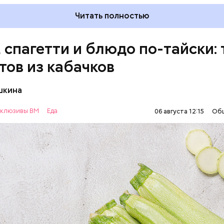
Читать полностью
, спагетти и блюдо по-тайски: 
тов из кабачков
шкина
нты:
клюзивы ВМ
Еда
06 августа 12:15
Об
ОВОЩИ
РЕЦЕПТЫ