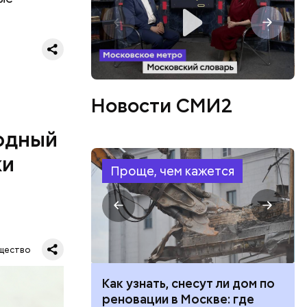
ятся со
ы и
Новости СМИ2
пока это
будут
одный
ки
Проще, чем кажется
дународный
т свою
щество
бимое
ту
 100 тысяч
Как узнать, снесут ли дом по
ачьи
дарства при
реновации в Москве: где