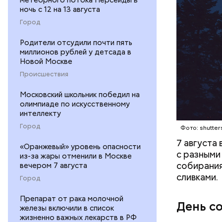
ночь с 12 на 13 августа
Город
кабачок
петрушк
Родители отсудили почти пять
чеснок;
миллионов рублей у детсада в
оливков
Новой Москве
соль.
Происшествия
Московский школьник победил на
олимпиаде по искусственному
интеллекту
Город
Фото: shutter
7 августа
«Оранжевый» уровень опасности
с разными
из-за жары отменили в Москве
собирания
вечером 7 августа
сливками.
Город
Препарат от рака молочной
День с
железы включили в список
жизненно важных лекарств в РФ