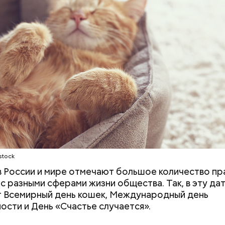
и другие заведения.
трудной ситуац
претендовать и
документы
ародный день холостяка
stock
 в России и мире отмечают большое количество пр
 с разными сферами жизни общества. Так, в эту да
 Всемирный день кошек, Международный день
ости и День «Счастье случается».