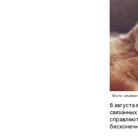
магазины 
Междун
Фото: shutter
8 августа
связанных
справляют
бесконечн