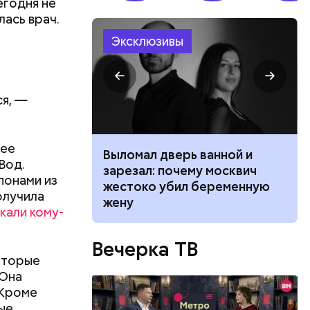
егодня не
лась врач.
Эксклюзивы
ся, —
 ее
ником
Выломал дверь ванной и
Вод.
 маникюра в
зарезал: почему москвич
понами из
026
жестоко убил беременную
олучила
жену
кали кому-
Вечерка ТВ
которые
 Она
 Кроме
ные