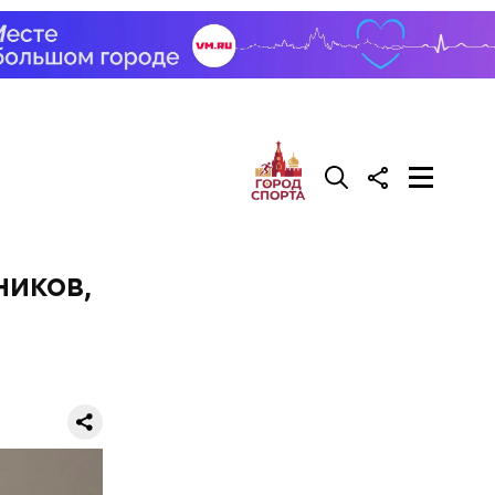
делать на
ивень.
 а сверху
 помидоры
иков,
го
ят не
тих двух