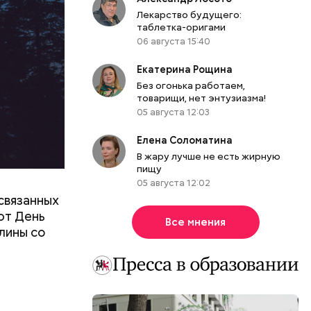
Лекарство будущего:
таблетка-оригами
06 августа 15:40
Екатерина Рощина
Без огонька работаем,
товарищи, нет энтузиазма!
05 августа 12:03
Елена Соломатина
В жару лучше не есть жирную
пищу
05 августа 12:02
связанных
ют День
Все мнения
лины со