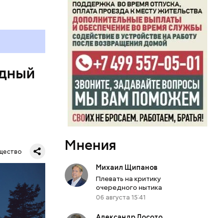
ь и
ецептом
одный
Мнения
Все
щество
род — в
Михаил Щипанов
Плевать на критику
очередного нытика
06 августа 15:41
Александр Лосото