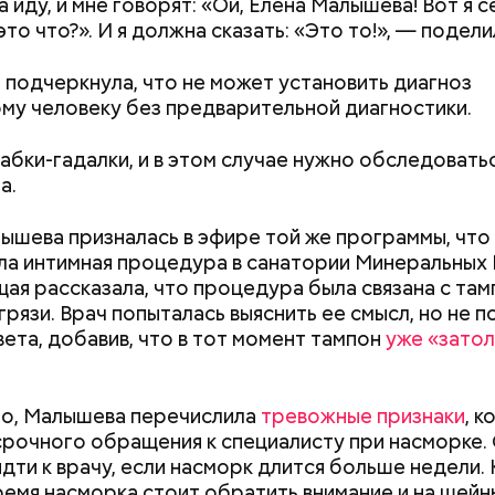
 иду, и мне говорят: «Ой, Елена Малышева! Вот я с
это что?». И я должна сказать: «Это то!», — подели
алины со сливками
подчеркнула, что не может установить диагноз
му человеку без предварительной диагностики.
абки-гадалки, и в этом случае нужно обследовать
а.
ышева призналась в эфире той же программы, что
Дебошир и «гроза»
Маникюр кокош
а интимная процедура в санатории Минеральных 
силовиков: кто такой Роберт
украшу: тренды
нты:
ая рассказала, что процедура была связана с там
Гилман, которого просят
Москве летом 2
грязи. Врач попыталась выяснить ее смысл, но не п
освободить США
вета, добавив, что в тот момент тампон
уже «затол
ародный день бесконечности
го, Малышева перечислила
тревожные признаки
, 
рочного обращения к специалисту при насморке.
идти к врачу, если насморк длится больше недели.
время насморка стоит обратить внимание и на шей