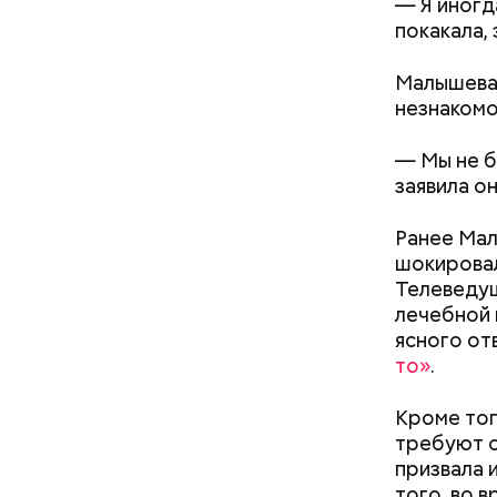
— Я иногда
покакала, 
День м
Малышева 
незнакомо
— Мы не б
заявила он
Ранее Мал
шокировал
Ингредие
Телеведущ
лечебной 
ясного от
Междун
то»
.
Кроме то
требуют с
призвала 
того, во 