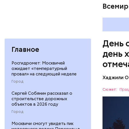
— Кабачки
Всемир
сковороде
оливковое
Копылов.
День 
Главное
день 
отмеч
Росгидромет: Москвичей
ожидает «температурный
провал» на следующей неделе
Хаджили О
День соби
Город
Персеиды,
Сюжет:
Праз
Сергей Собянин рассказал о
любители 
ЕДА
строительстве дорожных
местность
объектов в 2026 году
невооруже
АСТРОНО
Город
Москвичи смогут увидеть пик
метеорного потока Персеиды в