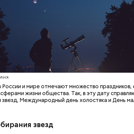
;
а;
ое масло;
stock
 в России и мире отмечают множество праздников, 
 сферами жизни общества. Так, в эту дату справля
 звезд, Международный день холостяка и День ма
обирания звезд