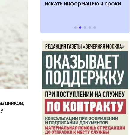
ии: кто может
искать информацию и сроки
 какие нужны
аздников,
ту