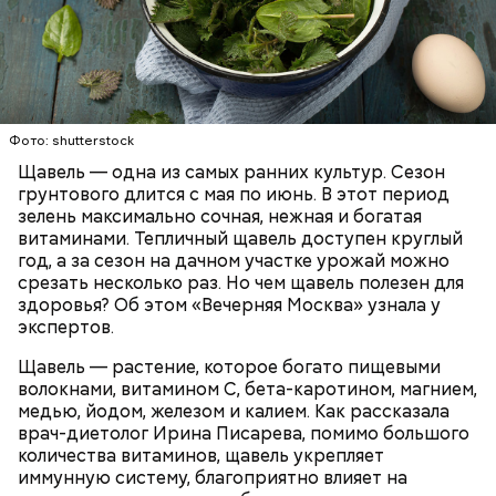
Опасность же щавеля состоит в том, что он
содержит большое количество щавелевой кислоты,
которая может способствовать образованию
Фото: shutterstock
камней в почках, объяснила диетолог.
Щавель — одна из самых ранних культур. Сезон
ЗДОРОВЬЕ
ВРАЧИ
РАСТЕНИЯ
грунтового длится с мая по июнь. В этот период
ПРОДУКТЫ
зелень максимально сочная, нежная и богатая
витаминами. Тепличный щавель доступен круглый
год, а за сезон на дачном участке урожай можно
срезать несколько раз. Но чем щавель полезен для
здоровья? Об этом «Вечерняя Москва» узнала у
экспертов.
Щавель — растение, которое богато пищевыми
волокнами, витамином С, бета-каротином, магнием,
медью, йодом, железом и калием. Как рассказала
врач-диетолог Ирина Писарева, помимо большого
количества витаминов, щавель укрепляет
иммунную систему, благоприятно влияет на