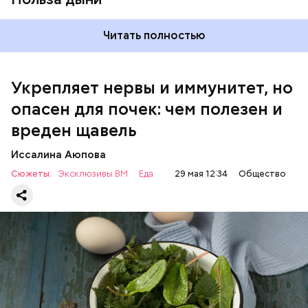
Читать полностью
Укрепляет нервы и иммунитет, но
опасен для почек: чем полезен и
— Если человек уже болеет мочекаменной
вреден щавель
болезнью, щавель ему не рекомендуется. При
артрите, гастрите, холецистите, синдроме
Иссалина Аюпова
раздраженного кишечника, язвах и панкреатите
Сюжеты:
Эксклюзивы ВМ
Еда
29 мая 12:34
Общество
продукт тоже лучше исключить из рациона, —
предупредила врач. — Он может привести к
повышению кислотности желудка и раздражать
слизистые оболочки.