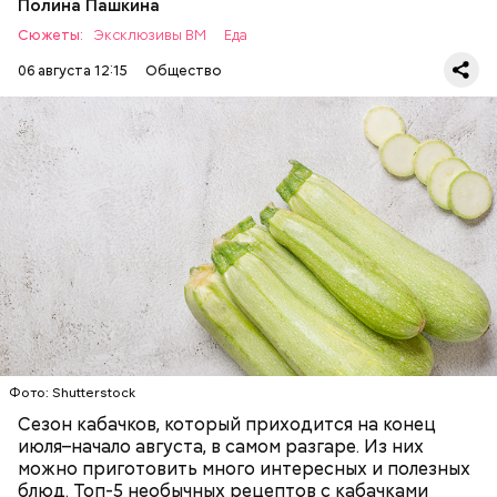
Полина Пашкина
Сюжеты:
Эксклюзивы ВМ
Еда
06 августа 12:15
Общество
Ингредиенты:
— Наиболее распространенные борщ, щи, котлеты,
салаты, лаваш с творогом и сыром, пироги, омлет,
запеканка. Щавеля там везде используется
ЕДА
ОВОЩИ
РЕЦЕПТЫ
немного, поэтому никакого вреда от него не будет.
Чем разнообразнее рацион питания человека, тем
лучше. Потому что это исключает вероятность
возникновения дефицитов микроэлементов, —
заверил специалист.
Фото: Shutterstock
Фото: Shutterstock
Сезон кабачков, который приходится на конец
июля–начало августа, в самом разгаре. Из них
можно приготовить много интересных и полезных
блюд. Топ-5 необычных рецептов с кабачками