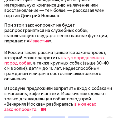
материальную компенсацию на лечение или
восстановление — тем более, — рассказал член
— В дыне содержится много сахара, который
партии Дмитрий Новиков.
представлен фруктозой. С одной стороны — это
При этом законопроект не будет
хорошо, потому что дает энергию. Но важно
распространяться на служебных собак,
помнить, что сладкими дынями не нужно сильно
выполняющих государственно важные функции,
увлекаться, так же как и арбузами, людям с
передают «
Известия
».
сахарным диабетом и лишним весом, —
подчеркнула доктор.
В России также рассматривается законопроект,
который может запретить
выгул определенных
пород собак
, а также крупных собак (выше 30–40
см в холке), детям до 16 лет, недееспособным
гражданам и лицам в состоянии алкогольного
— Кабачки, порезанные кубиками, нужно легко
опьянения.
обжарить на сковороде. К ним добавляются зелень
петрушки, чеснок, соль и оливковое масло.
В Госдуме предложили запретить вход с собаками
Получается очень вкусно, — поделился рецептом
в магазины, кафе и аптеки. Исключение сделают
Копылов.
только для владельцев собак-поводырей.
«Вечерняя Москва» разбиралась
в нюансах
законопроекта
.
с сахарным диабетом;