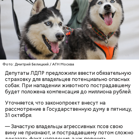
Ингредиенты:
Фото: Дмитрий Белицкий / АГН Москва
Ранние плоды, по словам врача, лучше не есть:
Депутаты ЛДПР предложили ввести обязательную
Терапевт Кондрахин назвал
страховку для владельцев потенциально опасных
Чистит сосуды и защищает от
продукты и напитки, которые
собак. При нападении животного пострадавшему
рака: чем полезен кресс-салат
выводят токсины из организма
будет положена компенсация до миллиона рублей.
Уточняется, что законопроект внесут на
рассмотрение в Государственную думу в пятницу,
31 октября.
Спагетти из кабачков
— Зачастую владельцы агрессивных псов свою
вину не признают, и пострадавшему потом сложно
доказать факт нападения, а уж получить