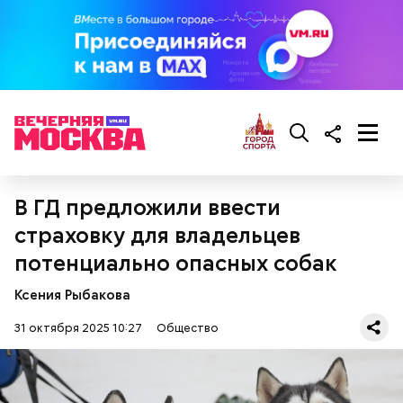
кабачок;
брынза;
растительное масло;
помидоры черри либо грунтовые.
В ГД предложили ввести
беременным, кормящим женщинам;
страховку для владельцев
людям с ослабленной иммунной системой;
потенциально опасных собак
пожилым;
детям.
Ксения Рыбакова
31 октября 2025 10:27
Общество