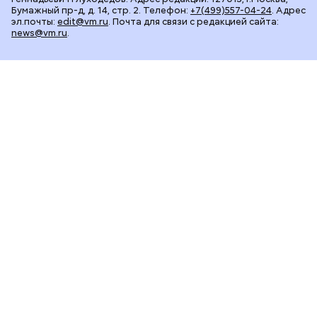
Бумажный пр-д, д. 14, стр. 2. Телефон:
+7(499)557-04-24
. Адрес
эл.почты:
edit@vm.ru
. Почта для связи с редакцией сайта:
news@vm.ru
.