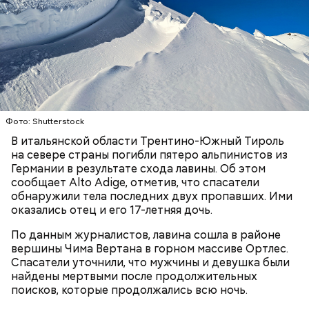
К тому же здесь водятся редкие виды животных и
других растений, которых в мире больше нигде не
встретить. На Сокотре также есть горы,
известняковое плато и прибрежные равнины,
которые дополняют «внеземную» атмосферу.
Фото: Shutterstock
В итальянской области Трентино-Южный Тироль
на севере страны погибли пятеро альпинистов из
Германии в результате схода лавины. Об этом
Фото: World Economic Forum / CC BY-NC-SA 2.0
сообщает Alto Adige, отметив, что спасатели
обнаружили тела последних двух пропавших. Ими
оказались отец и его 17-летняя дочь.
Главная особенность острова Сокотра —
драконовые деревья, которые растут только здесь.
По данным журналистов, лавина сошла в районе
Внешне они напоминают большие грибы, а
вершины Чима Вертана в горном массиве Ортлес.
драконовыми их называют из-за красного цвета
Спасатели уточнили, что мужчины и девушка были
смолы, которую местные жители сравнивают с
найдены мертвыми после продолжительных
Сергей Брин
кровью дракона. Они же используют ее в
поисков, которые продолжались всю ночь.
медицинских целях и красят ей ткань и волосы.