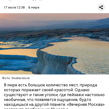
17 июля 12:38
В мире
Фото: Shutterstock
Термальные источники Памуккале в Турции
выглядят так, будто они сделаны изо льда, но на
самом деле они состоят из отложений известняка.
Горячие источники, насыщенные кальцием,
Стив Балмер
тысячелетиями создавали эти ступенчатые
ПРИРОДА
ПЛАНЕТА ЗЕМЛЯ
ТУРИЗМ
бассейны. Сейчас это одна из самых известных
достопримечательностей в Турции.
Фото: Shutterstock
В мире есть большое количество мест, природа
которых поражает своей красотой. Однако
существуют и такие уголки, где пейзажи настолько
необычные, что появляется ощущение, будто
находишься на другой планете. «Вечерняя Москва»