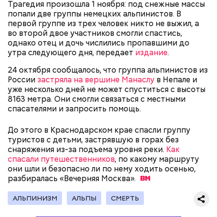
Трагедия произошла 1 ноября: под снежные массы
попали две группы немецких альпинистов. В
первой группе из трех человек никто не выжил, а
во второй двое участников смогли спастись,
однако отец и дочь числились пропавшими до
утра следующего дня, передает
издание
.
24 октября сообщалось, что группа альпинистов из
России
застряла на вершине Манаслу
в Непале и
уже несколько дней не может спуститься с высоты
8163 метра. Они смогли связаться с местными
спасателями и запросить помощь.
Он находился на посту менеджера, занимался
наймом персонала и продажей продуктов. В 2000
Фото: Shutterstock
До этого в Краснодарском крае спасли группу
году Балмер сменил Билла Гейтса на посту
туристов с детьми, застрявшую в горах без
генерального директора. Им он оставался до 2014
снаряжения из-за подъема уровня реки.
Как
года, после чего ушел с поста, но остался
спасали путешественников
, по какому маршруту
держателем акций компании. Сейчас его состояние
они шли и безопасно ли по нему ходить осенью,
оценивается в 126 миллиардов долларов.
разбиралась «Вечерняя
Москва».
Остров Сокотра, Йемен
АЛЬПИНИЗМ
АЛЬПЫ
СМЕРТЬ