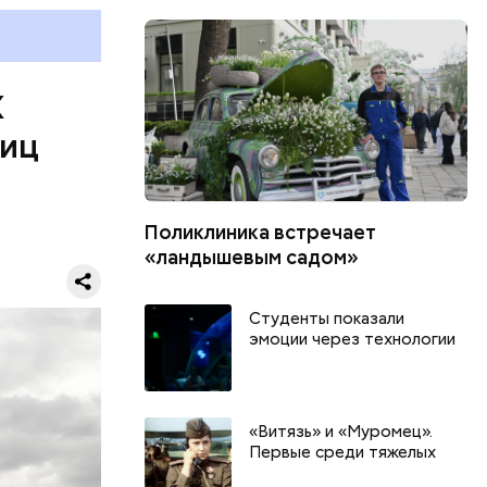
Х
лиц
Поликлиника встречает
«ландышевым садом»
здничный
Студенты показали
ражает быт
эмоции через технологии
«Витязь» и «Муромец».
Первые среди тяжелых