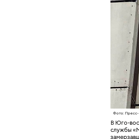
Фото: Пресс-
В Юго-вос
службы «М
замерзавш