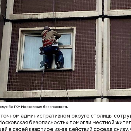
Быстрее теряют вкус и
К концу августа
портятся: какие продукты
опаснее: как ве
нельзя хранить в
встрече со змее
холодильнике
делать в случае
службе ГКУ Московская безопасность
точном административном округе столицы сотру
осковская безопасность» помогли местной жител
ей в своей квартире из-за действий соседа снизу.