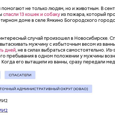
Как поменять батареи дома и
Как получить до
не получить штраф
рублей от госу
 помогают не только людям, но и животным. В сен
трудной ситуац
цы
спасли 13 кошек и собаку
из пожара, который пр
претендовать и
тирном доме в селе Ямкино Богородского город
документы
интересный случай произошел в Новосибирске. С
вытаскивать мужчину с избыточным весом из ванны
ть дней
, не в силах выбраться самостоятельно. Из-
го пребывания в одном положении у мужчины возн
 Когда его вытащили из ванны, сразу передали
мед
СПАСАТЕЛИ
ТОЧНЫЙ АДМИНИСТРАТИВНЫЙ ОКРУГ (ЮВАО)
МИ2
МИ2