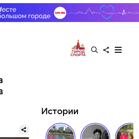
а
в
Истории