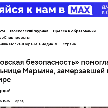
ета
Московский журнал
Пресса в образовании
ео
Спецпроекты
иша Москвы
Первые в медиа. Я — страна
овская безопасность» помогл
ьнице Марьина, замерзавшей 
ире
ёрдый
5 15:35
Город