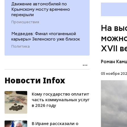
Движение автомобилей по
Крымскому мосту временно
перекрыли
Происшествия
На вы
Медведев: Финал «поганенькой
можно
карьеры» Зеленского уже близок
XVII в
Политика
Роман Кам
05 ноября 202
Новости Infox
В свою оч
день», на
и нравы л
Кому государство оплатит
ИСКУССТ
часть коммунальных услуг
в 2026 году
В Иране рассказали о