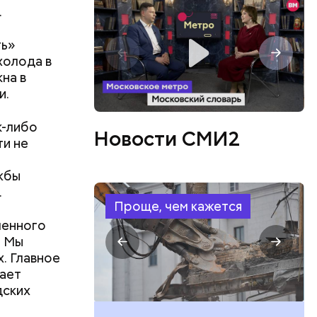
.
ть»
холода в
на в
и.
к-либо
Новости СМИ2
ти не
жбы
.
Проще, чем кажется
ленного
. Мы
. Главное
ает
дских