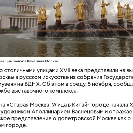
ий Цымбалюк / Вечерняя Москва
о столичными улицами XVII века представили на в
сквы в русском искусстве из собрания Государст
музея» на ВДНХ. Об этом в среду, 5 ноября, сообщ
жбе выставочного комплекса.
ина «Старая Москва. Улица в Китай-городе начала X
художником Аполлинарием Васнецовым и отражае
ния пальцами ног
День разглядывания
кое представление о допетровской Москве как о
одный день
горизонта и День пьяного
м городе.
ка: какие
курсанта: какие праздники