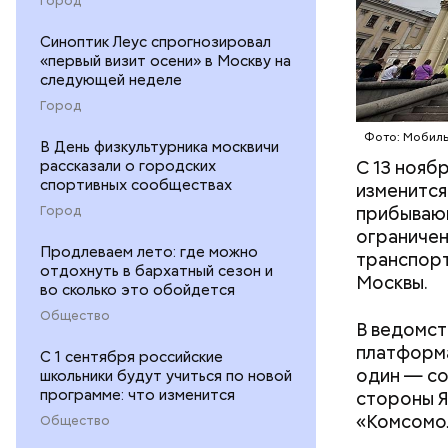
Город
Синоптик Леус спрогнозировал
«первый визит осени» в Москву на
следующей неделе
Город
Фото: Мобиль
В День физкультурника москвичи
С 13 нояб
рассказали о городских
спортивных сообществах
изменится
— Картина
прибывающ
Город
представл
ограничен
нравы люд
Продлеваем лето: где можно
транспорт
или социа
Схема прохо
отдохнуть в бархатный сезон и
Москвы.
заключает
Telegram /
во сколько это обойдется
придать и
Общество
В ведомст
убедитель
платформа
С 1 сентября российские
один — со
школьники будут учиться по новой
программе: что изменится
стороны Я
«Комсомол
Общество