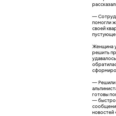
рассказал
— Сотрудн
помогли ж
своей ква
пустующей
Женщина у
решить пр
удавалось
обратилас
сформиров
— Решили
альпинист
готовы по
— быстро 
сообщение
новостей 