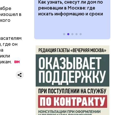
 100 тысяч
Как узнать, снесут ли дом по
дарства при
реновации в Москве: где
тябре
ии: кто может
искать информацию и сроки
оизошел в
 какие нужны
ского
пасателям
, где он
за
икли
икам.