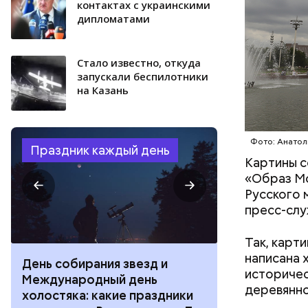
контактах с украинскими
дипломатами
Стало известно, откуда
запускали беспилотники
на Казань
Фото: Анатол
Праздник каждый день
Картины с
«Образ Мо
Русского 
пресс-слу
Так, карт
написана 
День собирания звезд и
День шевеле
историчес
Международный день
и Междунар
деревянно
холостяка: какие праздники
подкаблучни