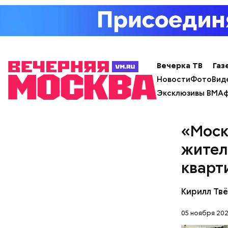
Вечерка ТВ
Газ
Новости
Фото
Вид
Эксклюзивы ВМ
Аф
«Моск
жител
кварт
Кирилл Тв
05 ноября 202