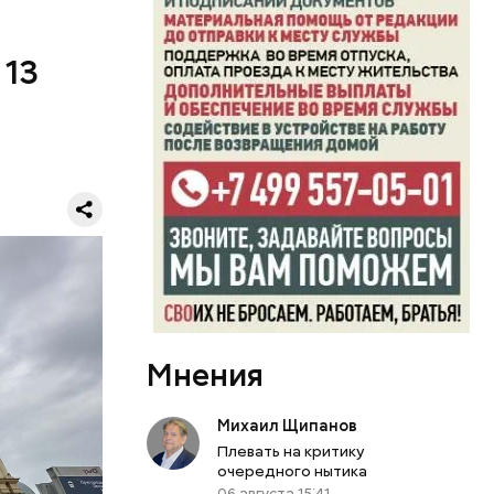
 13
й
граждан,
ршрутами.
 в русском
осква —
тина
 на
дах. На
исанию, но
олицы и
нится.
фортное
Мнения
Михаил Щипанов
Плевать на критику
очередного нытика
06 августа 15:41