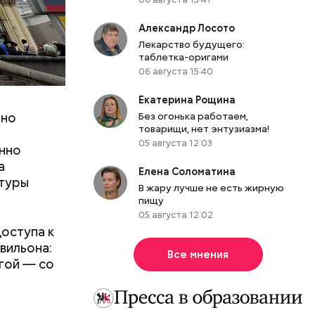
Александр Лосото
Лекарство будущего:
таблетка-оригами
06 августа 15:40
Екатерина Рощина
нно
Без огонька работаем,
товарищи, нет энтузиазма!
»
05 августа 12:03
енно
ю быт и
а
ософским
Елена Соломатина
ктуры
ия
В жару лучше не есть жирную
/ Фото:
шего
пищу
тическую
05 августа 12:02
доступа к
вильона:
Все мнения
гой — со