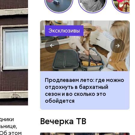
Эксклюзивы
 станут
Продлеваем лето: где можно
сти себя при
отдохнуть в бархатный
й и что
сезон и во сколько это
 укуса
обойдется
дники
Вечерка ТВ
ьнице,
 Об этом