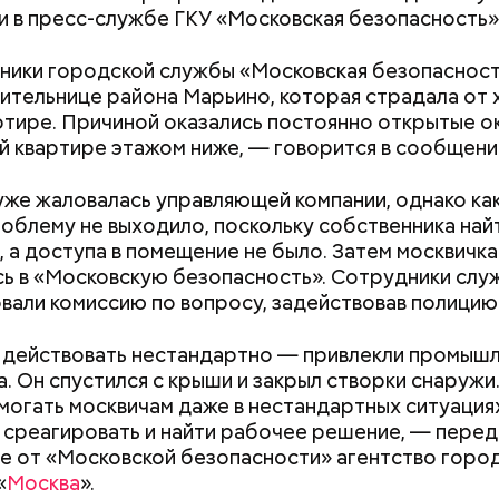
и в пресс-службе ГКУ «Московская безопасность»
ики городской службы «Московская безопаснос
ительнице района Марьино, которая страдала от 
ртире. Причиной оказались постоянно открытые ок
 квартире этажом ниже, — говорится в сообщени
же жаловалась управляющей компании, однако ка
облему не выходило, поскольку собственника най
, а доступа в помещение не было. Затем москвичка
ь в «Московскую безопасность». Сотрудники слу
али комиссию по вопросу, задействовав полицию
 действовать нестандартно — привлекли промыш
а. Он спустился с крыши и закрыл створки снаружи
могать москвичам даже в нестандартных ситуациях
среагировать и найти рабочее решение, — перед
 от «Московской безопасности» агентство горо
«
Москва
».