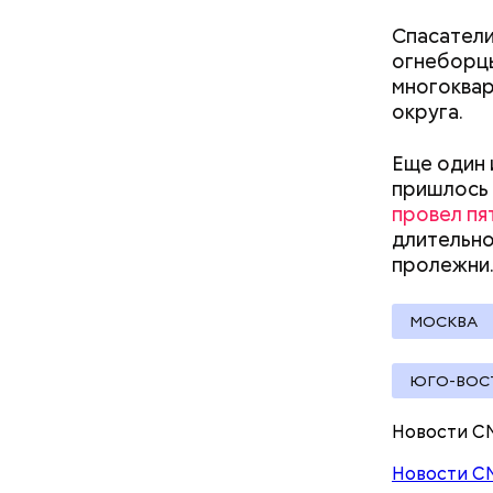
Спасатели
огнебор
многоквар
округа.
Еще один 
пришлось 
провел пя
длительно
пролежни.
МОСКВА
ЮГО-ВОС
Новости С
Новости С