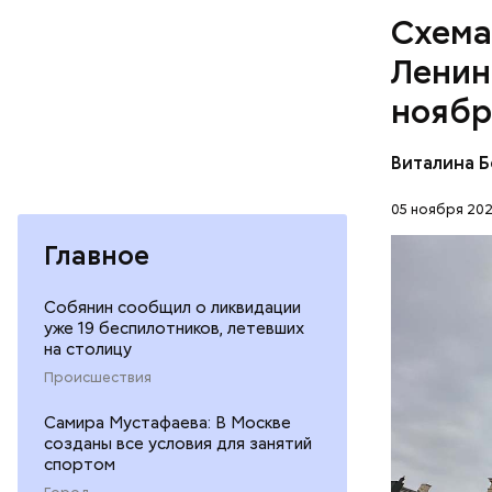
Схема
Ленин
ноябр
Виталина 
Ранее в 
которые с
В павильо
05 ноября 202
Теперь бе
искусстве
область» 
Главное
французск
Неглинке 
Собянин сообщил о ликвидации
— Все пое
ней автор
уже 19 беспилотников, летевших
маршрут к
теперь пр
на столицу
Просим пр
ВОКЗАЛЫ
Происшествия
ожидание 
отправлен
Самира Мустафаева: В Москве
Оперативн
созданы все условия для занятий
спортом