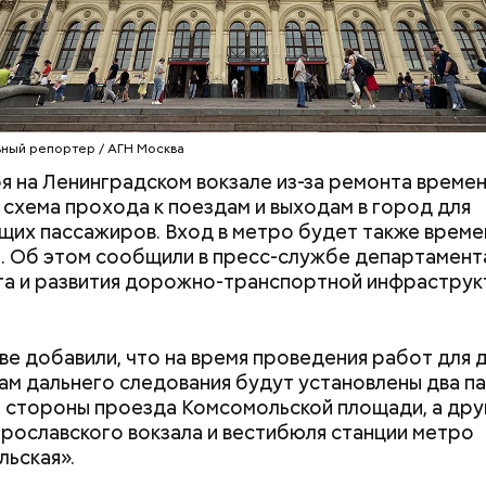
ный репортер / АГН Москва
ря на Ленинградском вокзале из-за ремонта време
 схема прохода к поездам и выходам в город для
 «Московская улица XVII века в праздничный день
их пассажиров. Вход в метро будет также врем
яет как бы выхваченную из жизни сценку, рисующу
. Об этом сообщили в пресс-службе департамент
ей далекой эпохи. Художник не стремится к фил
а и развития дорожно-транспортной инфрастру
льным обобщениям. Главная прелесть произведен
да к поездам на Ленинградском вокзале изменится с 13 ноября 
ся в непосредственности замысла автора, сумев
 Дептранс. Оперативно
зображению поэтичность и одновременно реалис
ве добавили, что на время проведения работ для 
ность, — отметили в
пресс-службе
ВДНХ.
м дальнего следования будут установлены два па
 стороны проезда Комсомольской площади, а дру
рославского вокзала и вестибюля станции метро
ьская».