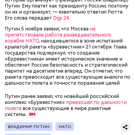
Сергей Брин
кровью дракона. Они же используют ее в
Путин. Ему платят как президенту России, поэтому
медицинских целях и красят ей ткань и волосы.
он их и организует, — язвительно ответил Рютте.
Его слова передает
Digi 24
.
Путин 5 ноября заявил, что Москва
не
препятствовала работе разведывательного
Канэ Танака (119 лет)
корабля НАТО
, находившегося в зоне испытаний
крылатой ракеты «Буревестник» 21 октября. Глава
государства подчеркнул, что создание
«Буревестника» имеет историческое значение и
обеспечит России безопасность и стратегический
паритет на десятилетия вперед. Он отметил, что
ракета превосходит все существующие аналоги по
дальности полета и точности поражения целей.
Окружающие отмечали, что Носс была в здравом
Он находился на посту менеджера, занимался
уме до конца жизни. Интересно, что когда в
наймом персонала и продажей продуктов. В 2000
Фото: Shutterstock
возрасте 117 лет ей сообщили, что она теперь
Путин ранее заявил, что новейший российский
году Балмер сменил Билла Гейтса на посту
является старейшим из ныне живущих людей,
комплекс «Буревестник»
превзошел по дальности
генерального директора. Им он оставался до 2014
женщина с улыбкой ответила: «Ну и что?». Сама
полета
все существующие в мире ракетные
года, после чего ушел с поста, но остался
Носс отмечала, что секрет ее долголетия
системы.
держателем акций компании. Сейчас его состояние
заключается в постоянной двигательной
оценивается в 126 миллиардов долларов.
активности и отсутствии беспокойства по поводу
ВЛАДИМИР ПУТИН
НАТО
возраста. Однако стоит отметить, что ей в том