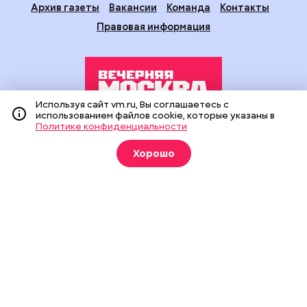
Архив газеты
Вакансии
Команда
Контакты
Правовая информация
Используя сайт vm.ru, Вы соглашаетесь с
использованием файлов cookie, которые указаны в
Политике конфиденциальности
Издание создано при финансовой поддержке Департамента
средств массовой информации и рекламы города Москвы.
Хорошо
На сайте применяются рекомендательные технологии
(информационные технологии предоставления информации
на основе сбора, систематизации и анализа сведений,
относящихся к предпочтениям пользователей сети
«Интернет», находящихся на территории Российской
Федерации).
Сетевое издание "Вечерняя Москва" (18+) зарегистрировано
в Федеральной службе по надзору в сфере связи,
информационных технологий и массовых коммуникаций
(Роскомнадзор). Свидетельство о регистрации ЭЛ № ФС 77 -
90524 от 09.12.2025. Учредитель: АО "Редакция газеты
"Вечерняя Москва". Главный редактор
vm.ru
: Александр
Геннадьевич Глуходедов. Адрес редакции: 127015, г.Москва,