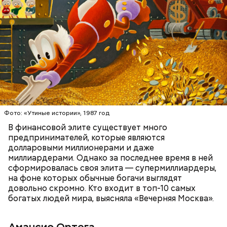
стильную одежду по доступным ценам.
Фото: public domain
БОГАТСТВО
БИЗНЕС
ПРЕДПРИНИМАТЕЛИ
МИЛЛИАРДЕРЫ
ДЕНЬГИ
Люсиль Рандон (118 лет)
Фото: «Утиные истории», 1987 год
В финансовой элите существует много
предпринимателей, которые являются
долларовыми миллионерами и даже
Фото: Shutterstock
миллиардерами. Однако за последнее время в ней
сформировалась своя элита — супермиллиардеры,
на фоне которых обычные богачи выглядят
довольно скромно. Кто входит в топ-10 самых
богатых людей мира, выясняла «Вечерняя Москва».
Амансио Ортега