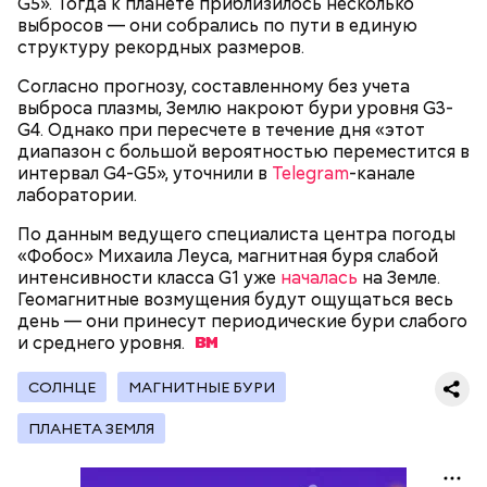
G5». Тогда к планете приблизилось несколько
выбросов — они собрались по пути в единую
структуру рекордных размеров.
День грибного дождя
Согласно прогнозу, составленному без учета
— В дыне содержится много сахара, который
выброса плазмы, Землю накроют бури уровня G3-
представлен фруктозой. С одной стороны — это
G4. Однако при пересчете в течение дня «этот
хорошо, потому что дает энергию. Но важно
диапазон с большой вероятностью переместится в
помнить, что сладкими дынями не нужно сильно
интервал G4-G5», уточнили в
Telegram
-канале
увлекаться, так же как и арбузами, людям с
лаборатории.
сахарным диабетом и лишним весом, —
подчеркнула доктор.
По данным ведущего специалиста центра погоды
«Фобос» Михаила Леуса, магнитная буря слабой
интенсивности класса G1 уже
началась
на Земле.
Геомагнитные возмущения будут ощущаться весь
день — они принесут периодические бури слабого
и среднего
уровня.
Международный день подкаблучника — это
шутливый праздник, призванный подчеркнуть, что
СОЛНЦЕ
МАГНИТНЫЕ БУРИ
гармония в отношениях важнее формального
главенства в паре. Потому в этот день муж и жена
ПЛАНЕТА ЗЕМЛЯ
обмениваются своими ролям, и мужчина выполняет
«женскую» работу (готовит, стирает и убирает), а
женщина — «мужскую» (чинит технику, забивает