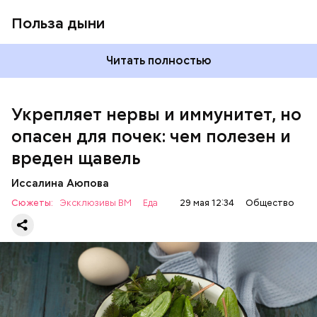
Польза дыни
Читать полностью
Укрепляет нервы и иммунитет, но
опасен для почек: чем полезен и
— Если человек уже болеет мочекаменной
вреден щавель
болезнью, щавель ему не рекомендуется. При
артрите, гастрите, холецистите, синдроме
Иссалина Аюпова
раздраженного кишечника, язвах и панкреатите
Сюжеты:
Эксклюзивы ВМ
Еда
29 мая 12:34
Общество
продукт тоже лучше исключить из рациона, —
предупредила врач. — Он может привести к
повышению кислотности желудка и раздражать
слизистые оболочки.