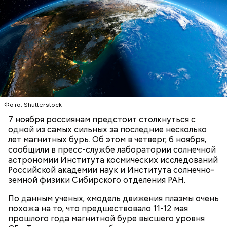
Грибным дождем называют те осадки, которые
выпадают в солнечную погоду. Считается, что
после них в лесу появляется много грибов, поэтому
дождь и прозвали грибным. Август же считается
началом грибного сезона, поэтому 6-го числа этого
месяца отмечается День грибного дождя. В этот
Фото: Shutterstock
праздник принято отправляться в лес собирать
грибы, даже если на улице непогода.
7 ноября россиянам предстоит столкнуться с
Ранние плоды, по словам врача, лучше не есть:
одной из самых сильных за последние несколько
лет магнитных бурь. Об этом в четверг, 6 ноября,
Терапевт Кондрахин назвал
Чистит сосуды и защищает от
сообщили в пресс-службе лаборатории солнечной
продукты и напитки, которые
рака: чем полезен кресс-салат
астрономии Института космических исследований
выводят токсины из организма
Российской академии наук и Института солнечно-
земной физики Сибирского отделения РАН.
По данным ученых, «модель движения плазмы очень
похожа на то, что предшествовало 11-12 мая
прошлого года магнитной буре высшего уровня