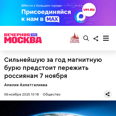
предостерегла Соломатина.
Сильнейшую за год магнитную
бурю предстоит пережить
беременным, кормящим женщинам;
россиянам 7 ноября
людям с ослабленной иммунной системой;
пожилым;
Амелия Ахметгалиева
детям.
06 ноября 2025 10:18
Общество