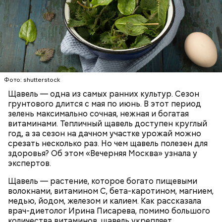
Опасность же щавеля состоит в том, что он
содержит большое количество щавелевой кислоты,
которая может способствовать образованию
Фото: shutterstock
камней в почках, объяснила диетолог.
Щавель — одна из самых ранних культур. Сезон
ЗДОРОВЬЕ
ВРАЧИ
РАСТЕНИЯ
грунтового длится с мая по июнь. В этот период
ПРОДУКТЫ
зелень максимально сочная, нежная и богатая
витаминами. Тепличный щавель доступен круглый
год, а за сезон на дачном участке урожай можно
срезать несколько раз. Но чем щавель полезен для
здоровья? Об этом «Вечерняя Москва» узнала у
экспертов.
Щавель — растение, которое богато пищевыми
волокнами, витамином С, бета-каротином, магнием,
медью, йодом, железом и калием. Как рассказала
врач-диетолог Ирина Писарева, помимо большого
количества витаминов, щавель укрепляет