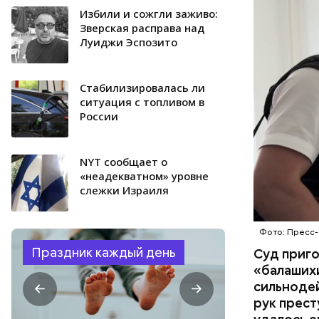
поставить
Избили и сожгли заживо:
ОТРАВЛЕ
направили
Зверская расправа над
Луиджи Эспозито
сильнодей
СЛЕДСТВ
организм 
изъятой и
Стабилизировалась ли
ситуация с топливом в
России
NYT сообщает о
«неадекватном» уровне
слежки Израиля
Фото: Пресс-
Праздник каждый день
Суд приг
«балаших
сильнодей
рук прест