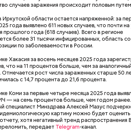
во случаев заражения происходит половым путем
в Иркутской области остается напряженной: за пе
025 года выявлено 611 новых случаев, что почти на
е был жертвой Миссюры
я прошлого года (618 случаев). Всего в регионе
ется более 31 тысячи инфицированных, область с
ли считали, что в период с 2019 по 2021 год Гасан
озиции по заболеваемости в России.
 от уплаты налогов на более чем 170 миллионов ру
 якобы распределил между родственниками и соб
ике Хакасия за восемь месяцев 2025 года зарегис
ев, что на 11 процентов больше, чем за аналогичны
. Отмечается рост числа зараженных старше 50 л
чилась с 14,7 процента до 21,6 процента.
ике Коми за первые четыре месяца 2025 года выяв
ИЧ — на семь процентов больше, чем годом ранее.
й специалист Минздрава Алексей Мазус подчеркн
Как поменять батареи дома и
Как получить до
идемиологическую картину можно будет оценить 
не получить штраф
рублей от госу
отчету, хотя негативный тренд распространения 
трудной ситуац
ереломить, передает
Telegram
-канал.
претендовать и