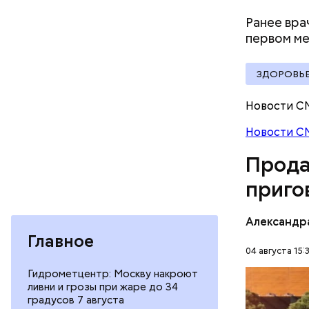
Ранее вра
первом ме
ЗДОРОВЬ
Молодого 
Новости С
что плани
Новости С
посчитали
которая в
Прода
дней Мисс
приго
Фото: База
Александр
Главное
04 августа 15:
Гидрометцентр: Москву накроют
В мае 202
ливни и грозы при жаре до 34
Гусейна Г
градусов 7 августа