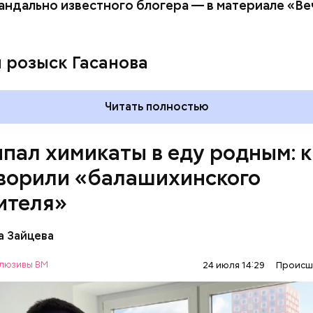
андально известного блогера — в материале «В
ay
deo
и розыск Гасанова
Читать полностью
пал химикаты в еду родным: к
ворили «балашихинского
ителя»
сс-служба ГСУ СК по Московской области
а Зайцева
люзивы ВМ
24 июля 14:29
Происш
ось в июне, когда двое супругов обратились в мес
с жалобами на плохое самочувствие. Врачи не смо