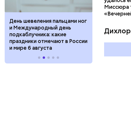
удалось е
Миссюра т
«Вечерне
День шевеления пальцами ног
День разгля
и Международный день
горизонта и 
Дихлор
подкаблучника: какие
курсанта: ка
праздники отмечают в России
отмечают в Р
и мире 6 августа
августа