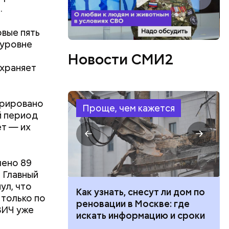
.
рвые пять
 уровне
Новости СМИ2
охраняет
ов
блей. Эти
ственными
трировано
Проще, чем кажется
й период
ет — их
лено 89
 Главный
ул, что
 100 тысяч
Как узнать, снесут ли дом по
только по
дарства при
реновации в Москве: где
ВИЧ уже
ии: кто может
искать информацию и сроки
 какие нужны