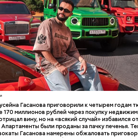
налогов и легализации преступных доходов в осо
ПОИСК ЛЮДЕЙ
ДЕНЬГИ
МВД
В тот же день мужчину
заочно арестовали
.
СЕЙНОВ
расследование. В квартире потерпевших установ
амеру видеонаблюдения. На записи попал 25-летн
их Артем Миссюра, который тайно приходил в кв
отчима и подсыпал им в еду химикаты. Также отра
его младшая сестра.
ти
усейна Гасанова приговорили к четырем годам т
 170 миллионов рублей через покупку недвижим
трицал вину, но на «всякий случай» избавился о
 Апартаменты были проданы за пачку печенья. Те
вокаты Гасанова намерены обжаловать приговор.