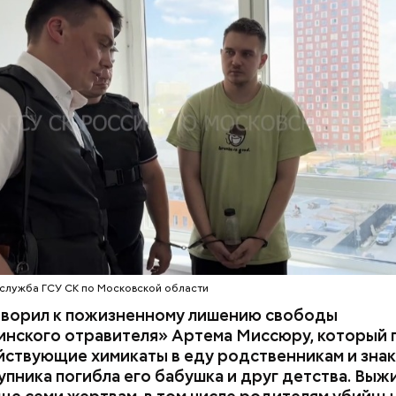
 им точный диагноз, после чего анализы потерпев
НИЯ
БАЛАШИХА
РОДИТЕЛИ
 на экспертизу. В них специалисты обнаружили
ствующий химикат дихлорэтан, который не мог по
ЕННЫЙ КОМИТЕТ
ЭКСПЕРТИЗЫ
супругов случайно. То же самое вещество нашли в 
з квартиры пострадавших.
служба ГСУ СК по Московской области
оворил к пожизненному лишению свободы
инского отравителя» Артема Миссюру, который 
ствующие химикаты в еду родственникам и знак
упника погибла его бабушка и друг детства. Выж