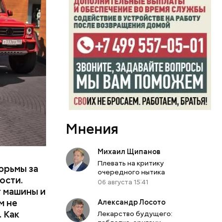
бо крупном
или
ий сын
артиру
Мнения
вленную
Михаил Щипанов
Плевать на критику
юрьмы за
очередного нытика
ости.
06 августа 15:41
т машины и
м не
Александр Лосото
 Как
Лекарство будущего: