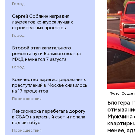
неуплате 
НАЛОГИ
Город
размере. 
ГАСАН ГУ
Сергей Собянин наградил
лауреатов конкурса лучших
строительных проектов
Город
Второй этап капитального
ремонта пути Большого кольца
Началось 
МЖД начнется 7 августа
скрытую к
Город
потерпевш
Количество зарегистрированных
матери и 
преступлений в Москве снизилось
пищу ела 
на 17 процентов
Фото: Соцсе
Происшествия
Блогера Г
отмывание
Пенсионерка перебегала дорогу
Мужчина о
в СВАО на красный свет и попала
под автобус
квартиры.
менее, ад
Происшествия