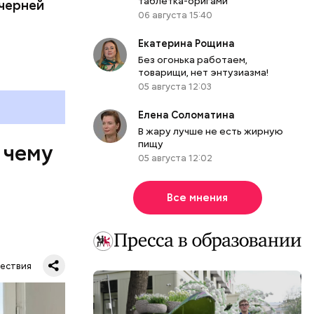
таблетка-оригами
ечерней
06 августа 15:40
Екатерина Рощина
Без огонька работаем,
товарищи, нет энтузиазма!
05 августа 12:03
Елена Соломатина
В жару лучше не есть жирную
пищу
 чему
05 августа 12:02
Все мнения
ествия
тную
гли