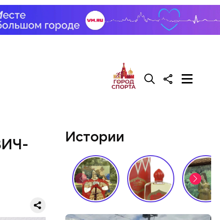
у. А чтобы
, Гасанов
о
покупал
Истории
ВИЧ-
й молодой
газине. 13