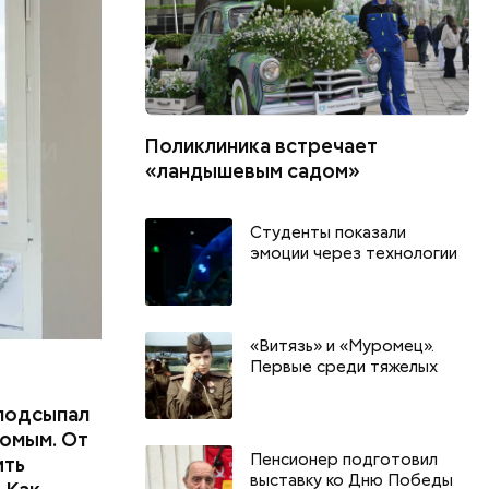
ших
пасть в
еде,
Поликлиника встречает
«ландышевым садом»
Студенты показали
эмоции через технологии
«Витязь» и «Муромец».
Первые среди тяжелых
подсыпал
омым. От
Пенсионер подготовил
ить
выставку ко Дню Победы