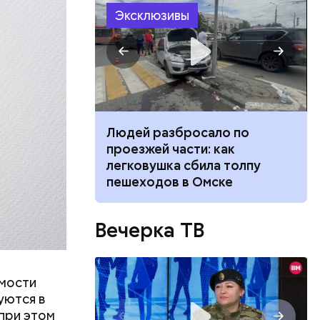
Эксклюзивы
бленной,
оме
, а
 нее
ществлял
размещения
ов часть
 различных
 получал
ч: поможет ли
Людей разбросало по
 на
ок сбросить
проезжей части: как
в
легковушка сбила толпу
пешеходов в Омске
Вечерка ТВ
емости
уются в
 при этом