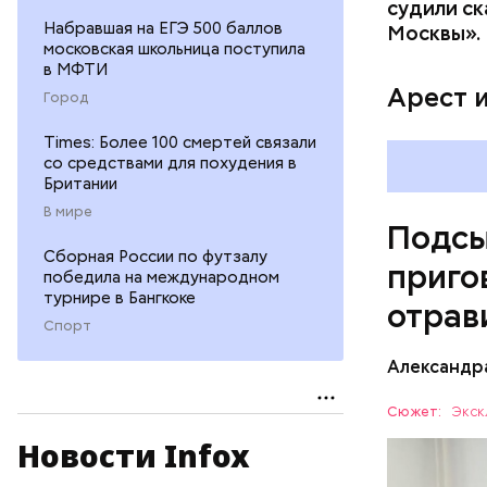
судили ск
Pl
Набравшая на ЕГЭ 500 баллов
Москвы».
московская школьница поступила
Vi
в МФТИ
Арест 
Город
Times: Более 100 смертей связали
со средствами для похудения в
Британии
В мире
Подсы
Сборная России по футзалу
приго
победила на международном
турнире в Бангкоке
отрав
Спорт
Видео: пре
Александр
Сюжет:
Экск
Новости Infox
Все начал
больницу 