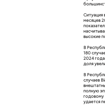
большинст
Ситуация 
месяцев 2
Кто ещ
показател
насчитыва
Следовате
высокие п
уклонился
деньги он
В Республ
счетами.
180 случа
2024 года
доля увели
В Республ
случаев В
внештатны
полную эп
годовому 
удается п