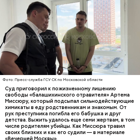
Все началось в июне, когда двое супругов
Видео: пресс-служба ГСУ СК по Московской области
обратились в местную больницу с жалобами на
плохое самочувствие. Врачи не смогли поставить
им точный диагноз, после чего анализы
потерпевших направили на экспертизу. В них
ОТРАВЛЕНИЯ
БАЛАШИХА
РОДИТЕЛИ
специалисты обнаружили сильнодействующий
СЛЕДСТВЕННЫЙ КОМИТЕТ
ЭКСПЕРТИЗЫ
химикат дихлорэтан, который не мог попасть в
организм супругов случайно. То же самое вещество
нашли в еде, изъятой из квартиры пострадавших.
Фото: Пресс-служба ГСУ СК по Московской области
Суд приговорил к пожизненному лишению
свободы «балашихинского отравителя» Артема
Миссюру, который подсыпал сильнодействующие
химикаты в еду родственникам и знакомым. От
рук преступника погибла его бабушка и друг
детства. Выжить удалось еще семи жертвам, в том
числе родителям убийцы. Как Миссюра травил
своих близких и как его судили — в материале
«Вечерней Москвы».