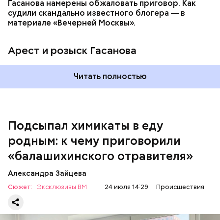
Гасанова намерены обжаловать приговор. Как
судили скандально известного блогера — в
материале «Вечерней Москвы».
Арест и розыск Гасанова
Началось расследование. В квартире потерпевших
Читать полностью
установили скрытую камеру видеонаблюдения. На
записи попал 25-летний сын потерпевших Артем
Миссюра, который тайно приходил в квартиру
матери и отчима и подсыпал им в еду химикаты.
Подсыпал химикаты в еду
Также отравленную пищу ела его младшая сестра.
родным: к чему приговорили
«балашихинского отравителя»
Play
Александра Зайцева
Video
Сюжет:
Эксклюзивы ВМ
24 июля 14:29
Происшествия