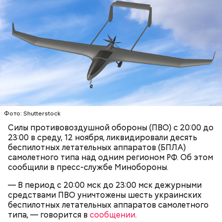
что яд могли добавить в бутылку
некие
недоброжелатели
.
Play
Video
Блогеру грозило до семи лет лишения свободы.
Фото: Shutterstock
Силы противовоздушной обороны (ПВО) с 20:00 до
23:00 в среду, 12 ноября, ликвидировали десять
Видео: пресс-служба ГСУ СК по Московской области
беспилотных летательных аппаратов (БПЛА)
самолетного типа над одним регионом РФ. Об этом
сообщили в пресс-службе Минобороны.
— Мы съездили за витаминами, вернулись обратно,
— В период с 20:00 мск до 23:00 мск дежурными
поднялись домой. У него ухудшилось самочувствие
средствами ПВО уничтожены шесть украинских
через сутки... Его увезли в больницу,
беспилотных летательных аппаратов самолетного
реанимировали, и там он скончался, — рассказывал
типа, — говорится в
сообщении
.
Миссюра на допросе.