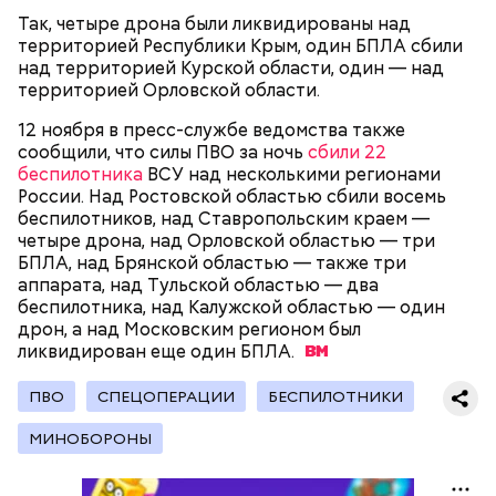
Так, четыре дрона были ликвидированы над
территорией Республики Крым, один БПЛА сбили
над территорией Курской области, один — над
Родственники обналичивали деньги и возвращали
территорией Орловской области.
их Гасанову. А чтобы пользоваться деньгами и не
вызвать подозрений у налоговой, Гасанов либо
12 ноября в пресс-службе ведомства также
распределял их между еще несколькими счетами,
сообщили, что силы ПВО за ночь
сбили 22
либо
покупал на них квартиры
.
беспилотника
ВСУ над несколькими регионами
России. Над Ростовской областью сбили восемь
беспилотников, над Ставропольским краем —
четыре дрона, над Орловской областью — три
Следующим подопытным стал друг детства
БПЛА, над Брянской областью — также три
Миссюры Константин. 3 февраля того же года,
аппарата, над Тульской областью — два
когда молодые люди ехали вместе в машине,
— Гасанов, являясь индивидуальным
беспилотника, над Калужской областью — один
подозреваемый угостил приятеля морсом с
предпринимателем, осуществлял
дрон, а над Московским регионом был
этиленгликолем. Через два дня Константин умер в
предпринимательскую деятельность в области
ликвидирован еще один
БПЛА.
больнице.
продажи и размещения рекламы в социальных
сетях. С целью сокрытия своих доходов часть
ПВО
СПЕЦОПЕРАЦИИ
БЕСПИЛОТНИКИ
денежных средств от спонсоров розыгрышей,
покупателей различных мотивационных курсов и
МИНОБОРОНЫ
прогнозов ставок на спорт Гасанов получал на
свои личные лицевые счета как физического лица, а