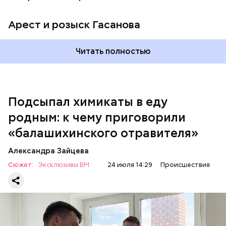
Арест и розыск Гасанова
Началось расследование. В квартире потерпевших
Читать полностью
установили скрытую камеру видеонаблюдения. На
записи попал 25-летний сын потерпевших Артем
Миссюра, который тайно приходил в квартиру
матери и отчима и подсыпал им в еду химикаты.
Подсыпал химикаты в еду
Также отравленную пищу ела его младшая сестра.
родным: к чему приговорили
«балашихинского отравителя»
Play
Александра Зайцева
Video
Сюжет:
Эксклюзивы ВМ
24 июля 14:29
Происшествия