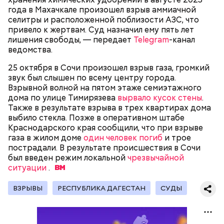
Родственники обналичивали деньги и возвращали
года в Махачкале произошел взрыв аммиачной
их Гасанову. А чтобы пользоваться деньгами и не
селитры и расположенной поблизости АЗС, что
вызвать подозрений у налоговой, Гасанов либо
привело к жертвам. Суд назначил ему пять лет
распределял их между еще несколькими счетами,
лишения свободы, — передает
Telegram
-канал
либо
покупал на них квартиры
.
ведомства.
25 октября в Сочи произошел взрыв газа, громкий
звук был слышен по всему центру города.
Следующим подопытным стал друг детства
Взрывной волной на пятом этаже семиэтажного
Миссюры Константин. 3 февраля того же года,
дома по улице Тимирязева
вырвало кусок стены
.
когда молодые люди ехали вместе в машине,
Также в результате взрыва в трех квартирах дома
— Гасанов, являясь индивидуальным
подозреваемый угостил приятеля морсом с
выбило стекла. Позже в оперативном штабе
предпринимателем, осуществлял
этиленгликолем. Через два дня Константин умер в
Краснодарского края сообщили, что при взрыве
предпринимательскую деятельность в области
больнице.
газа в жилом доме
один человек погиб
и трое
продажи и размещения рекламы в социальных
пострадали. В результате происшествия в Сочи
сетях. С целью сокрытия своих доходов часть
был введен режим локальной
чрезвычайной
денежных средств от спонсоров розыгрышей,
ситуации
.
покупателей различных мотивационных курсов и
прогнозов ставок на спорт Гасанов получал на
ВЗРЫВЫ
РЕСПУБЛИКА ДАГЕСТАН
СУДЫ
свои личные лицевые счета как физического лица, а
также на подконтрольные родственникам лицевые
счета, — пояснили в
московской прокуратуре
.
Первой жертвой Миссюры была его девушка.