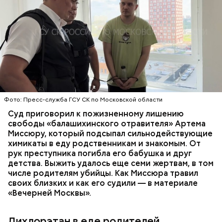
Все началось в июне, когда двое супругов
Видео: пресс-служба ГСУ СК по Московской области
обратились в местную больницу с жалобами на
плохое самочувствие. Врачи не смогли поставить
им точный диагноз, после чего анализы
потерпевших направили на экспертизу. В них
ОТРАВЛЕНИЯ
БАЛАШИХА
РОДИТЕЛИ
специалисты обнаружили сильнодействующий
СЛЕДСТВЕННЫЙ КОМИТЕТ
ЭКСПЕРТИЗЫ
химикат дихлорэтан, который не мог попасть в
организм супругов случайно. То же самое вещество
нашли в еде, изъятой из квартиры пострадавших.
Фото: Пресс-служба ГСУ СК по Московской области
Суд приговорил к пожизненному лишению
свободы «балашихинского отравителя» Артема
Миссюру, который подсыпал сильнодействующие
химикаты в еду родственникам и знакомым. От
рук преступника погибла его бабушка и друг
детства. Выжить удалось еще семи жертвам, в том
числе родителям убийцы. Как Миссюра травил
своих близких и как его судили — в материале
«Вечерней Москвы».
Дихлорэтан в еде родителей