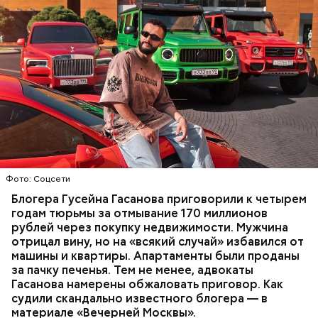
Фото: База розыска МВД РФ
В мае 2025 года МВД РФ объявило в
международный розыск
блогера Гусейна Гасанова.
В его отношении возбудили уголовное дело о
неуплате налогов и легализации преступных
доходов в особо крупном размере. В тот же день
НАЛОГИ
ПОИСК ЛЮДЕЙ
ДЕНЬГИ
МВД
мужчину
заочно арестовали
.
ГАСАН ГУСЕЙНОВ
Молодого человека задержали. На первом же
Фото: Соцсети
допросе он признался, что планировал отравить
только отчима. Тогда следователи посчитали, что
Блогера Гусейна Гасанова приговорили к четырем
мотивом преступления была квартира родителей,
годам тюрьмы за отмывание 170 миллионов
которая в случае их смерти перешла бы сыну. Но
рублей через покупку недвижимости. Мужчина
спустя несколько дней Миссюра заявил, что ранее
отрицал вину, но на «всякий случай» избавился от
уже травил других людей.
машины и квартиры. Апартаменты были проданы
за пачку печенья. Тем не менее, адвокаты
Гасанова намерены обжаловать приговор. Как
судили скандально известного блогера — в
материале «Вечерней Москвы».