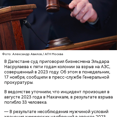
Play
Video
Блогеру грозило до семи лет лишения свободы.
Фото: Александр Авилов / АГН Москва
В Дагестане суд приговорил бизнесмена Эльдара
Видео: пресс-служба ГСУ СК по Московской области
Насрулаева к пяти годам колонии за взрыв на АЗС,
совершенный в 2023 году. Об этом в понедельник,
17 ноября, сообщили в пресс-службе Генеральной
— Мы съездили за витаминами, вернулись обратно,
прокуратуры.
поднялись домой. У него ухудшилось самочувствие
через сутки... Его увезли в больницу,
В ведомстве уточнили, что инцидент произошел в
реанимировали, и там он скончался, — рассказывал
августе 2023 года в Махачкале, в результате взрыва
Миссюра на допросе.
погибло 33 человека.
— В результате несоблюдения мужчиной условий
хранения химических удобрений в августе 2023