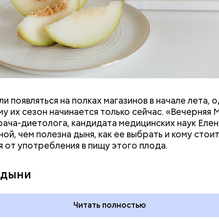
и появляться на полках магазинов в начале лета, о
ловек уже болеет мочекаменной болезнью, щавель
у их сезон начинается только сейчас. «Вечерняя 
ется. При артрите, гастрите, холецистите, синд
врача-диетолога, кандидата медицинских наук Еле
ного кишечника, язвах и панкреатите продукт то
ой, чем полезна дыня, как ее выбрать и кому стои
 из рациона, — предупредила врач. — Он может п
я от употребления в пищу этого плода.
 кислотности желудка и раздражать слизистые о
 дыни
Читать полностью