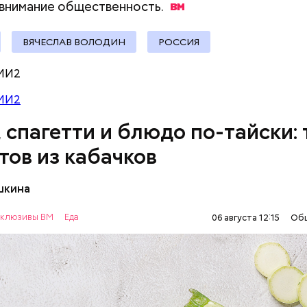
 блюд, где используют растение.
ыни
 внимание
общественность.
ВЯЧЕСЛАВ ВОЛОДИН
РОССИЯ
МИ2
МИ2
, спагетти и блюдо по-тайски: 
тов из кабачков
шкина
нты:
клюзивы ВМ
Еда
06 августа 12:15
Об
ОВОЩИ
РЕЦЕПТЫ