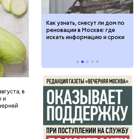
в день, и
 100 тысяч
Как узнать, снесут ли дом по
ряются
дарства при
реновации в Москве: где
ии: кто может
искать информацию и сроки
 какие нужны
вает
р,
тина
ргор
ыбрать
нику без
вгуста, в
дима
 и
убка у
черней
овня
 в
развитие