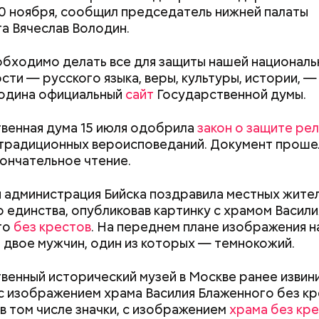
20 ноября, сообщил председатель нижней палаты
а Вячеслав Володин.
бходимо делать все для защиты нашей националь
сти — русского языка, веры, культуры, истории, 
лодина официальный
сайт
Государственной думы.
;
а;
венная дума 15 июля одобрила
закон о защите ре
традиционных вероисповеданий. Документ проше
ое масло;
кончательное чтение.
erstock
 администрация Бийска поздравила местных жите
 единства, опубликовав картинку с храмом Васили
го
без крестов
. На переднем плане изображения 
«Тяжелейшая
Людей разброс
 двое мужчин, один из которых — темнокожий.
психоэмоциональная травма
проезжей части:
для мужчины»: что такое
легковушка сби
венный исторический музей в Москве ранее извини
гинекомастия
пешеходов в Ом
с изображением храма Василия Блаженного без кр
докринолог Алексей Калинчев рассказал, что сущ
 в том числе значки, с изображением
храма без кр