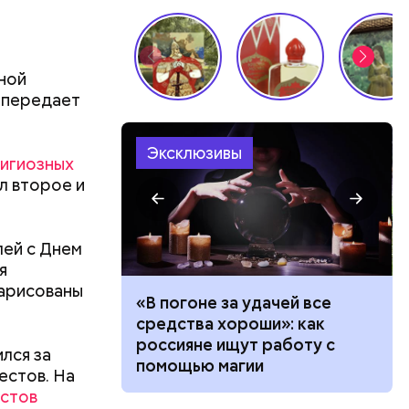
ной
— передает
Эксклюзивы
лигиозных
л второе и
лей с Днем
я
нарисованы
ало по
«В погоне за удачей все
 как
средства хороши»: как
ла толпу
россияне ищут работу с
лся за
ске
помощью магии
естов. На
ествует
естов