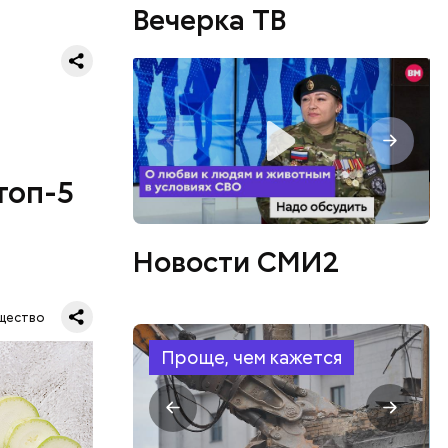
Вечерка ТВ
топ-5
Новости СМИ2
щество
Проще, чем кажется