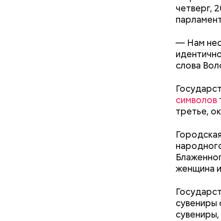
четверг, 
парламент
— Нам нео
идентично
слова Во
кабачок
петрушк
Государст
чеснок;
символов
оливков
третье, о
соль.
Фото: Shutt
Городская
народного
Блаженно
женщина и
Государст
сувениры 
А врач-эн
сувениры,