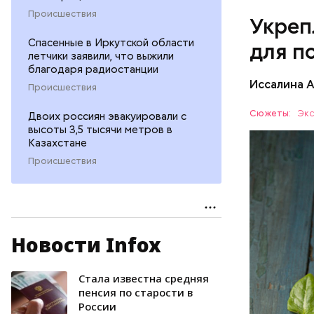
Происшествия
Укреп
Спасенные в Иркутской области
для п
летчики заявили, что выжили
благодаря радиостанции
Иссалина 
Происшествия
Сюжеты:
Экс
Двоих россиян эвакуировали с
высоты 3,5 тысячи метров в
Казахстане
Происшествия
Опасность
количеств
Новости Infox
образован
ЗДОРОВЬ
Стала известна средняя
пенсия по старости в
России