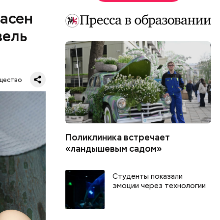
пасен
вель
щество
Поликлиника встречает
шое
«ландышевым садом»
вать
Студенты показали
эмоции через технологии