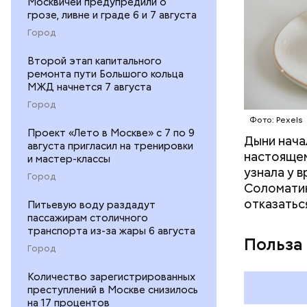
Москвичей предупредили о
грозе, ливне и граде 6 и 7 августа
Город
Второй этап капитального
ремонта пути Большого кольца
МЖД начнется 7 августа
Город
Фото: Pexels
Проект «Лето в Москве» с 7 по 9
Дыни начал
— Если че
августа пригласил на тренировки
настоящем
рекоменду
и мастер-классы
узнала у 
раздражен
Город
Соломатин
исключить
отказатьс
Питьевую воду раздадут
повышению
пассажирам столичного
транспорта из-за жары 6 августа
Польза
Город
Количество зарегистрированных
преступлений в Москве снизилось
на 17 процентов