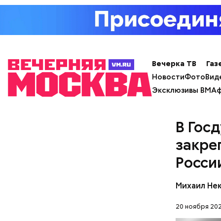
лишним 
Спагет
Вечерка ТВ
Газ
Новости
Фото
Вид
Эксклюзивы ВМ
Аф
В Гос
закре
Вовсю иде
эндокрино
Росси
ягоду
с по
Михаил Не
20 ноября 202