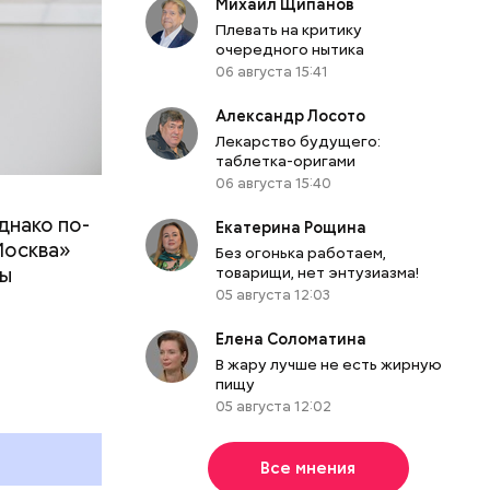
Михаил Щипанов
Плевать на критику
очередного нытика
06 августа 15:41
Александр Лосото
Лекарство будущего:
таблетка-оригами
06 августа 15:40
днако по-
 ему не
Екатерина Рощина
Москва»
роме
Без огонька работаем,
ны
товарищи, нет энтузиазма!
же лучше
05 августа 12:03
т
ривести к
болочки.
Елена Соломатина
В жару лучше не есть жирную
пищу
05 августа 12:02
Все мнения