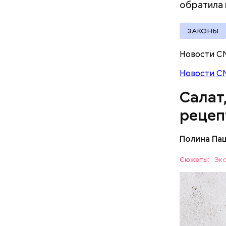
множество
Вред д
обратила
ЗАКОНЫ
Новости С
Новости С
Салат
рецеп
Полина Па
Ингредие
Сюжеты:
Экс
ЕДА