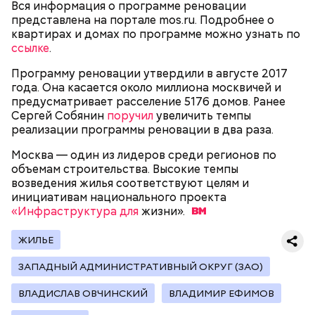
Вся информация о программе реновации
представлена на портале mos.ru. Подробнее о
квартирах и домах по программе можно узнать по
ссылке
.
Программу реновации утвердили в августе 2017
года. Она касается около миллиона москвичей и
Ранее мэр Москвы Сергей Собянин
открыл
два
предусматривает расселение 5176 домов. Ранее
современных здания ОВД.
Сергей Собянин
поручил
увеличить темпы
реализации программы реновации в два раза.
Москва — один из лидеров среди регионов по
объемам строительства. Высокие темпы
возведения жилья соответствуют целям и
инициативам национального проекта
«Инфраструктура для
жизни».
— Мосгосстройнадзор контролировал возведение
административных объектов на всех этапах –
ЖИЛЬЕ
суммарно состоялось более 150 выездных
мероприятий, в рамках которых проводилась
ЗАПАДНЫЙ АДМИНИСТРАТИВНЫЙ ОКРУГ (ЗАО)
оценка качества конструкций и материалов. В
ВЛАДИСЛАВ ОВЧИНСКИЙ
ВЛАДИМИР ЕФИМОВ
результате итоговых проверок инспекторы
Комитета оформили заключения о соответствии