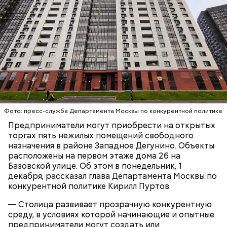
Помещения имеют отдельный вход и подключены к
Фото: пресс-служба Департамента Москвы по конкурентной политике
основным инженерным коммуникациям. Принять
Предприниматели могут приобрести на открытых
участие в них могут физические и юридические
торгах пять нежилых помещений свободного
лица, для этого им понадобятся регистрация на
назначения в районе Западное Дегунино. Объекты
онлайн-площадке «Росэлторг» и усиленная
НЕДВИЖИМОСТЬ
расположены на первом этаже дома 26 на
квалифицированная электронная подпись.
РАЙОН ЗАПАДНОЕ ДЕГУНИНО
ДЕПАРТАМЕНТ КОНКУРЕНТНОЙ ПОЛИТИКИ ГОРОДА
Базовской улице. Об этом в понедельник, 1
МОСКВЫ
декабря, рассказал глава Департамента Москвы по
АУКЦИОНЫ
конкурентной политике Кирилл Пуртов.
— Столица развивает прозрачную конкурентную
среду, в условиях которой начинающие и опытные
предприниматели могут создать или