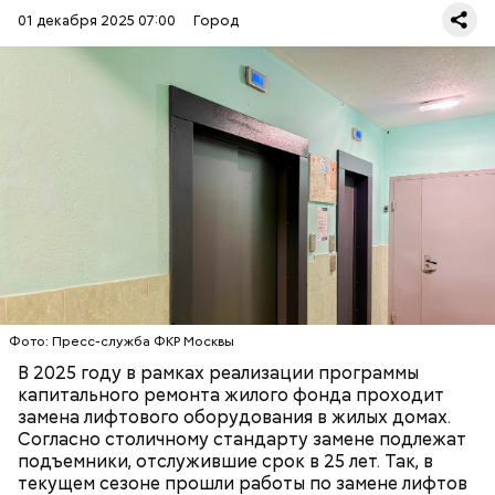
инфракрасного контроля по всей высоте проема,
01 декабря 2025 07:00
Город
который не дает створкам закрыться, если в
проеме оказался какой-то объект. Для удобства
кнопки в новых кабинах оборудованы шрифтом
Брайля, а на встроенном табло высвечивается
номер этажа и направление движения. Кабины
также оснащаются приказной панелью с речевым
информатором.
В жилом доме три подъезда, в которых
расположены по два лифта – грузовому и
пассажирскому. В текущем, 2025 году, мастера
установили новые подъемники в рамках
программы капитального ремонта во всех трех
ЛИФТЫ
МОСКВА
подъездах. Таким образом, все шесть лифтов были
РАЙОН ВОСТОЧНОЕ ИЗМАЙЛОВО
заменены. Девятиэтажный дом на улице 11-я
Фото: Пресс-служба ФКР Москвы
Парковая был возведен в 2001 году по
В 2025 году в рамках реализации программы
модифицированному проекту массовой типовой
капитального ремонта жилого фонда проходит
серии. Здание простой формы в плане. Фасады
замена лифтового оборудования в жилых домах.
украшены лоджиями и трехгранными эркерами.
Согласно столичному стандарту замене подлежат
подъемники, отслужившие срок в 25 лет. Так, в
текущем сезоне прошли работы по замене лифтов