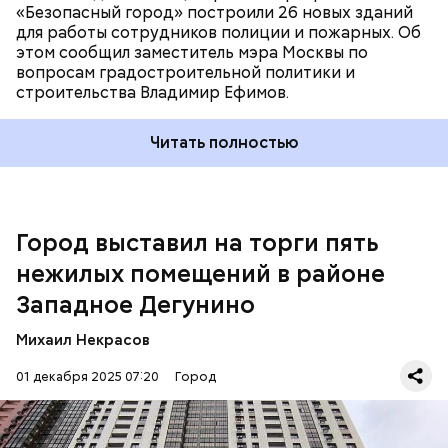
«Безопасный город» построили 26 новых зданий
для работы сотрудников полиции и пожарных. Об
Больше информации об экономике Москвы читайте
этом сообщил заместитель мэра Москвы по
в официальных каналах Комплекса экономической
вопросам градостроительной политики и
политики в мессенджерах Telegram и MAX.
строительства Владимир Ефимов.
Читать полностью
Город выставил на торги пять
нежилых помещений в районе
Западное Дегунино
Михаил Некрасов
Столица выставляет на торги различное
имущество, а витриной для него выступает
01 декабря 2025 07:20
Город
Инвестиционный портал. В разделе «Торги
Москвы» есть вся необходимая информация о
лотах, в том числе фотографии, документация,
условия и форма продажи.