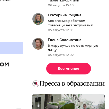
таблетка-оригами
06 августа 15:40
Екатерина Рощина
Без огонька работаем,
товарищи, нет энтузиазма!
05 августа 12:03
ью 0,47
Елена Соломатина
тысячи
В жару лучше не есть жирную
елей. Еще
пищу
,37
05 августа 12:02
ячи
ком
еще свыше
Все мнения
 площадки.
 сети, —
артамента