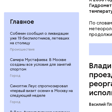
Гидрометц
температу
Главное
По словам
метеороло
Собянин сообщил о ликвидации
продолжит
— Два жил
уже 19 беспилотников, летевших
гектара, 
на столицу
квадратны
Происшествия
один мног
Самира Мустафаева: В Москве
гектара: 
Влади
созданы все условия для занятий
квадратны
спортом
двухсот 
проез
Город
благоустр
реорг
Третий уч
Синоптик Леус спрогнозировал
благоустр
испол
«первый визит осени» в Москву на
отметил м
следующей неделе
градостро
Город
Василий П