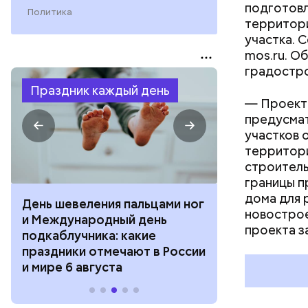
подготовл
Политика
территори
участка. 
mos.ru. О
градостро
Праздник каждый день
— Проект
предусма
участков 
территори
строитель
границы п
дома для 
День разглядывания
День качания
новострое
горизонта и День пьяного
День шампан
проекта з
курсанта: какие праздники
праздники о
отмечают в России и мире 5
и мире 4 авг
августа