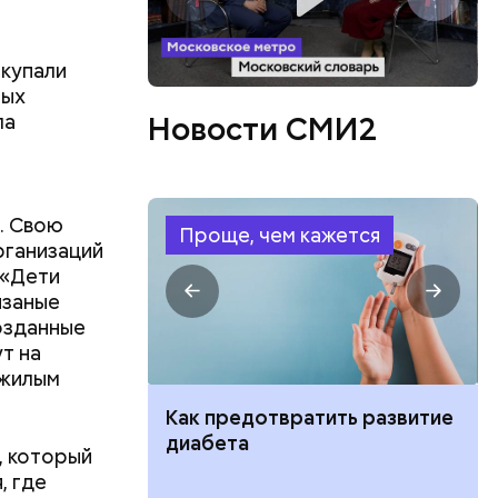
окупали
рых
ла
Новости СМИ2
. Свою
Проще, чем кажется
рганизаций
 «Дети
язаные
озданные
т на
ожилым
ить развитие
Клещевой энцефалит:
 каким
профилактика, лечение, как
, который
проявляется
, где