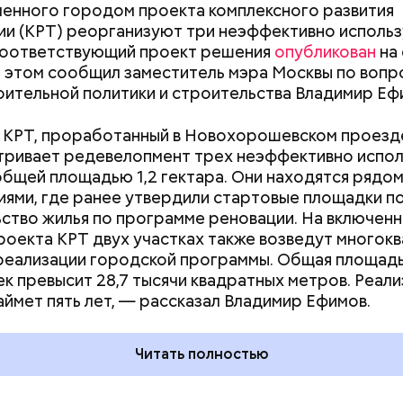
енного городом проекта комплексного развития
и (КРТ) реорганизуют три неэффективно исполь
Соответствующий проект решения
опубликован
на 
б этом сообщил заместитель мэра Москвы по вопр
ительной политики и строительства Владимир Еф
 КРТ, проработанный в Новохорошевском проезд
тривает редевелопмент трех неэффективно испо
общей площадью 1,2 гектара. Они находятся рядом
ями, где ранее утвердили стартовые площадки п
ство жилья по программе реновации. На включенн
роекта КРТ двух участках также возведут многок
реализации городской программы. Общая площад
 на качелях и
Всемирный день кошек и
к превысит 28,7 тысячи квадратных метров. Реали
ского: какие
Международный день
аймет пять лет, — рассказал Владимир Ефимов.
тмечают в России
бесконечности: какие
уста
праздники отмечают в Росси
и мире 8 августа
Читать полностью