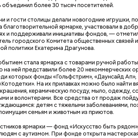
 объединил более 30 тысяч посетителей.
и и гости столицы делали новогодние игрушки, п
а благотворительной ярмарке, участвовали в доб
ях и поддерживали инициативы фондов, — отмети
ель городского Комитета общественных связей и
й политики Екатерина Драгунова.
обытием стала ярмарка с товарами ручной работы
 на ней представили более 20 некоммерческих о
еди которых фонды «Гольфстрим», «Даунсайд Ап»,
«Котодетки». На их прилавках можно было найти в
украшения, керамическую посуду, мыло, одежду, с
ми и волонтерами. Все средства от продаж пойду
ждающимся: детям с тяжелыми заболеваниями, п
лоимущим семьям и животным из приютов.
Как узнать, снесут ли дом по
Как предотврат
ги проводят расчеты, предлагают свои оценки —
реновации в Москве: где
диабета
дет в середине, конце века.
стников ярмарки — фонд «Искусство быть рядом»
искать информацию и сроки
людям с аутизмом. При фонде открыта мастерская