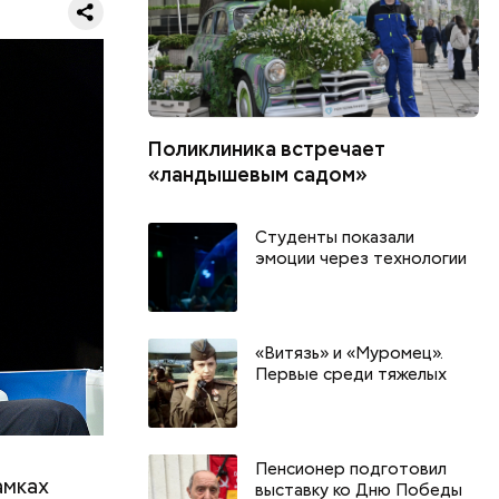
Поликлиника встречает
«ландышевым садом»
ройкой и
Студенты показали
, детская
эмоции через технологии
и
вой линии
«Витязь» и «Муромец».
Первые среди тяжелых
Пенсионер подготовил
амках
выставку ко Дню Победы