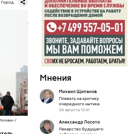
Город
дняя
3,1
Мнения
Т) в
троенных
Михаил Щипанов
ства,
Плевать на критику
очередного нытика
 и
06 августа 15:41
олее 4,2
 Москвы
Москва» /
Александр Лосото
Лекарство будущего:
итель