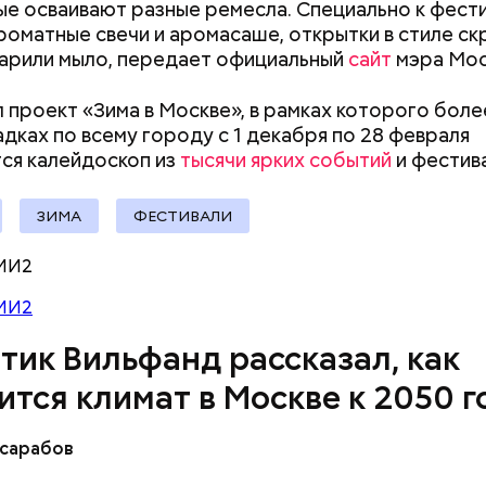
е осваивают разные ремесла. Специально к фест
роматные свечи и аромасаше, открытки в стиле ск
варили мыло, передает официальный
сайт
мэра Мос
 проект «Зима в Москве», в рамках которого боле
дках по всему городу с 1 декабря по 28 февраля
ся калейдоскоп из
тысячи ярких событий
и
фестив
ЗИМА
ФЕСТИВАЛИ
МИ2
МИ2
тик Вильфанд рассказал, как
ится климат в Москве к 2050 г
ссарабов
е заметны изменения климата зимой, в холодное 