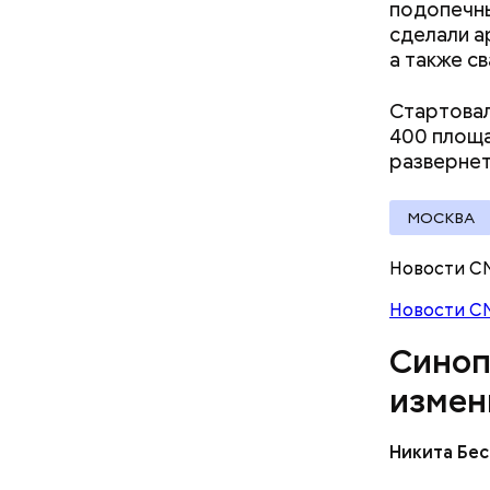
подопечны
документы
сделали а
а также с
Стартовал
400 площа
развернет
МОСКВА
Новости С
Новости С
Синоп
измен
Никита Бе
— Наиболе