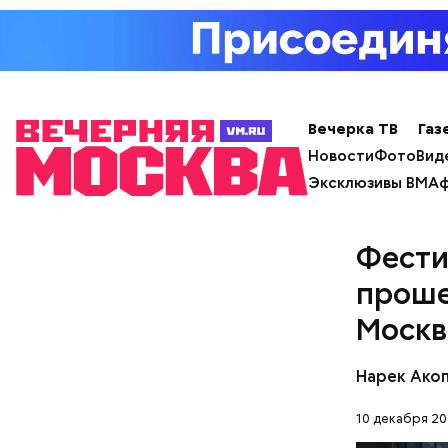
Вечерка ТВ
Газ
Новости
Фото
Вид
Эксклюзивы ВМ
Аф
В любом с
будет дру
Фести
проше
Москв
Нарек Ако
10 декабря 20