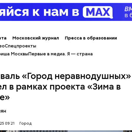
ета
Московский журнал
Пресса в образовании
ео
Спецпроекты
иша Москвы
Первые в медиа. Я — страна
лучае никто уже не спорит с тем, что климат меняе
гим через 30–50 лет.
валь «Город неравнодушных»
л в рамках проекта «Зима в
е»
Каким будет дека
Москве и когда в
пян
снег: прогнозы си
25 09:21
Город