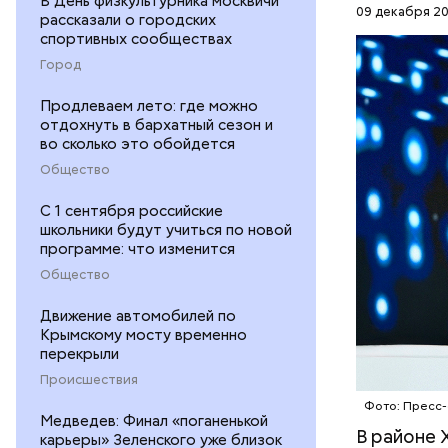
В День физкультурника москвичи
09 декабря 20
рассказали о городских
спортивных сообществах
Город
Продлеваем лето: где можно
отдохнуть в бархатный сезон и
во сколько это обойдется
Общество
Участки р
С 1 сентября российские
развитой 
школьники будут учиться по новой
поликлини
программе: что изменится
СТРОИТЕ
находится
Общество
метро.
Движение автомобилей по
Крымскому мосту временно
перекрыли
Происшествия
Фото: Пресс-
Медведев: Финал «поганенькой
В районе 
карьеры» Зеленского уже близок