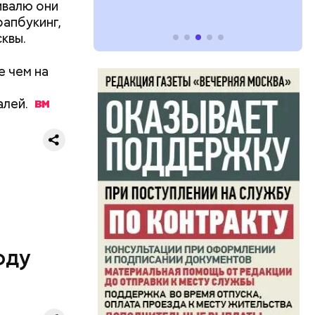
ивалю они
рапбукинг,
квы.
е чем на
алей.
оду
время