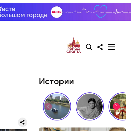
тся. И он
Истории
брь в
ыпадет
ноптиков