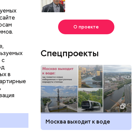
зуемых
сайте
осам
О проекте
имов.
е,
Спецпроекты
льзуемых
 с
од
ых в
вартирные
ь
зация
и
Москва выходит к воде