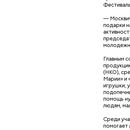
Фестиваль
— Москвич
подарки н
активност
председат
молодежно
Главным с
продукцию
(НКО), ср
Марии» и 
игрушки, 
подопечны
помощь ну
людям, ма
атареи дома и
Как получить до 100 тысяч
Климатоло
траф
рублей от государства при
климат бу
Среди уча
трудной ситуации: кто может
помогает 
претендовать и какие нужны