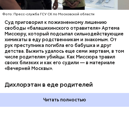
химикат дихлорэтан, который не мог попасть в
организм супругов случайно. То же самое вещество
нашли в еде, изъятой из квартиры пострадавших.
Фото: Пресс-служба ГСУ СК по Московской области
Суд приговорил к пожизненному лишению
свободы «балашихинского отравителя» Артема
Миссюру, который подсыпал сильнодействующие
химикаты в еду родственникам и знакомым. От
рук преступника погибла его бабушка и друг
детства. Выжить удалось еще семи жертвам, в том
числе родителям убийцы. Как Миссюра травил
своих близких и как его судили — в материале
«Вечерней Москвы».
Дихлорэтан в еде родителей
Читать полностью