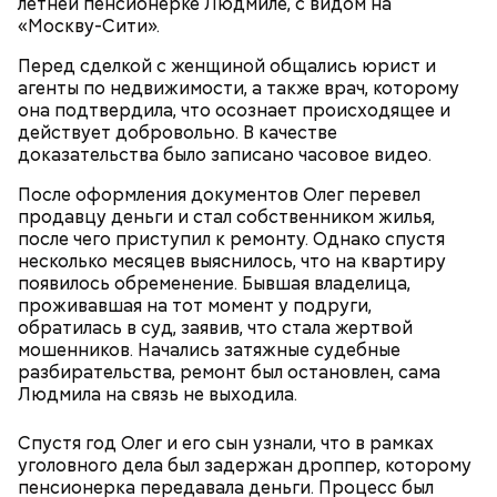
летней пенсионерке Людмиле, с видом на
«Москву-Сити».
Перед сделкой с женщиной общались юрист и
агенты по недвижимости, а также врач, которому
Видео: пресс-служба ГСУ СК по Московской области
она подтвердила, что осознает происходящее и
действует добровольно. В качестве
доказательства было записано часовое видео.
— Мы съездили за витаминами, вернулись обратно,
поднялись домой. У него ухудшилось самочувствие
После оформления документов Олег перевел
через сутки... Его увезли в больницу,
продавцу деньги и стал собственником жилья,
реанимировали, и там он скончался, — рассказывал
после чего приступил к ремонту. Однако спустя
Миссюра на допросе.
несколько месяцев выяснилось, что на квартиру
появилось обременение. Бывшая владелица,
проживавшая на тот момент у подруги,
обратилась в суд, заявив, что стала жертвой
Родственники обналичивали деньги и возвращали
мошенников. Начались затяжные судебные
их Гасанову. А чтобы пользоваться деньгами и не
разбирательства, ремонт был остановлен, сама
вызвать подозрений у налоговой, Гасанов либо
Людмила на связь не выходила.
распределял их между еще несколькими счетами,
либо
покупал на них квартиры
.
Спустя год Олег и его сын узнали, что в рамках
уголовного дела был задержан дроппер, которому
пенсионерка передавала деньги. Процесс был