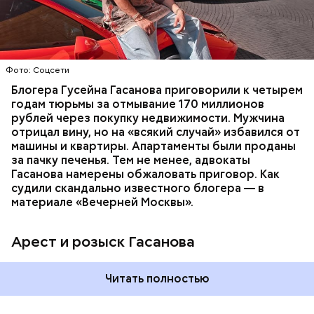
доходов в особо крупном размере. В тот же день
НАЛОГИ
ПОИСК ЛЮДЕЙ
ДЕНЬГИ
МВД
мужчину
заочно арестовали
.
ГАСАН ГУСЕЙНОВ
Молодого человека задержали. На первом же
Фото: Соцсети
допросе он признался, что планировал отравить
только отчима. Тогда следователи посчитали, что
Блогера Гусейна Гасанова приговорили к четырем
мотивом преступления была квартира родителей,
годам тюрьмы за отмывание 170 миллионов
которая в случае их смерти перешла бы сыну. Но
рублей через покупку недвижимости. Мужчина
спустя несколько дней Миссюра заявил, что ранее
отрицал вину, но на «всякий случай» избавился от
уже травил других людей.
машины и квартиры. Апартаменты были проданы
за пачку печенья. Тем не менее, адвокаты
Гасанова намерены обжаловать приговор. Как
судили скандально известного блогера — в
материале «Вечерней Москвы».
Арест и розыск Гасанова
Началось расследование. В квартире потерпевших
Читать полностью
установили скрытую камеру видеонаблюдения. На
записи попал 25-летний сын потерпевших Артем