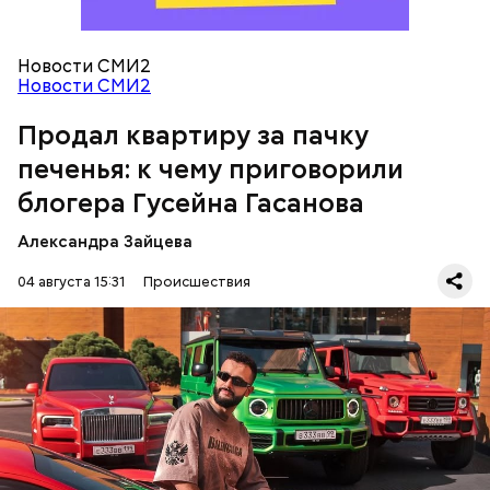
распределил между родственниками и
собственными счетами.
Новости СМИ2
Новости СМИ2
Продал квартиру за пачку
печенья: к чему приговорили
блогера Гусейна Гасанова
Александра Зайцева
Кто еще был жертвой Миссюры
04 августа 15:31
Происшествия
Фото: База розыска МВД РФ
В мае 2025 года МВД РФ объявило в
международный розыск
блогера Гусейна Гасанова.
В его отношении возбудили уголовное дело о
неуплате налогов и легализации преступных