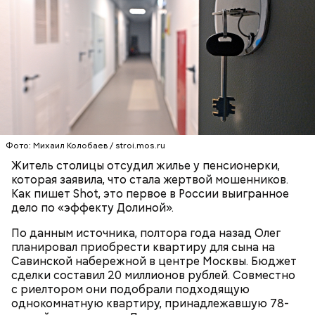
не планировал убивать
бабушку. Он хотел, чтобы
Реакция Гасанова на расследование
женщина загремела в больницу, а у него появилась
возможность украсть из ее квартиры дорогие
украшения. Примечательно, что незадолго до
смерти пенсионерки внук занял у нее полмиллиона
рублей.
Тогда медики не смогли установить точную
причину смерти Константина. Подозрения
родителей погибшего юноши пали на Миссюру, но
доказать его причастность к кончине их сына не
Фото: Михаил Колобаев / stroi.mos.ru
удалось. Когда же подозреваемого задержали, он
Житель столицы отсудил жилье у пенсионерки,
заявил, что ничего не подсыпал в морс и утверждал,
которая заявила, что стала жертвой мошенников.
что яд могли добавить в бутылку
некие
Как пишет Shot, это первое в России выигранное
недоброжелатели
.
дело по «эффекту Долиной».
Play
По данным источника, полтора года назад Олег
планировал приобрести квартиру для сына на
Video
Савинской набережной в центре Москвы. Бюджет
сделки составил 20 миллионов рублей. Совместно
с риелтором они подобрали подходящую
Блогеру грозило до семи лет лишения свободы.
однокомнатную квартиру, принадлежавшую 78-