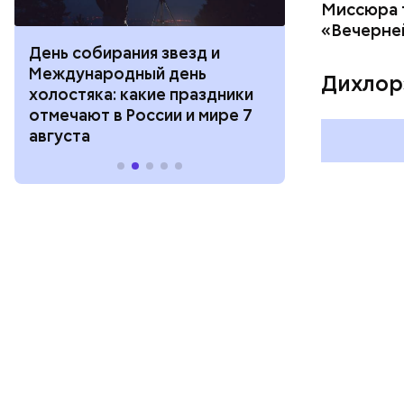
Миссюра т
«Вечерне
День собирания звезд и
День шевеле
Международный день
и Междунар
Дихлор
холостяка: какие праздники
подкаблучни
отмечают в России и мире 7
праздники о
августа
и мире 6 авг