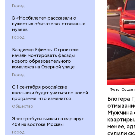
размере. 
Город
ГАСАН ГУ
В «Мосбилете» рассказали о
пушистых обитателях столичных
музеев
Город
Владимир Ефимов: Строители
Началось 
начали монтировать фасады
нового образовательного
скрытую к
комплекса на Озерной улице
потерпевш
Город
матери и 
пищу ела 
С 1 сентября российские
Фото: Соцсе
школьники будут учиться по новой
Блогера Г
программе: что изменится
отмывание
Общество
Мужчина о
Электробусы вышли на маршрут
квартиры.
409 на востоке Москвы
менее, ад
Город
судили ск