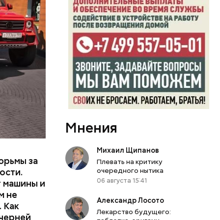
или
ий сын
артиру
Мнения
вленную
Михаил Щипанов
юрьмы за
Плевать на критику
очередного нытика
ости.
06 августа 15:41
т машины и
м не
Александр Лосото
 Как
Лекарство будущего:
ечерней