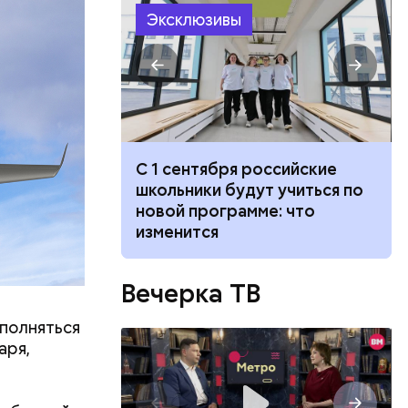
бленной,
Эксклюзивы
оме
, а
 нее
ществлял
размещения
ов часть
 различных
 получал
С 1 сентября российские
 на
реводы при
школьники будут учиться по
в
редоносного
новой программе: что
вах клиентов
изменится
Вечерка ТВ
ыполняться
аря,