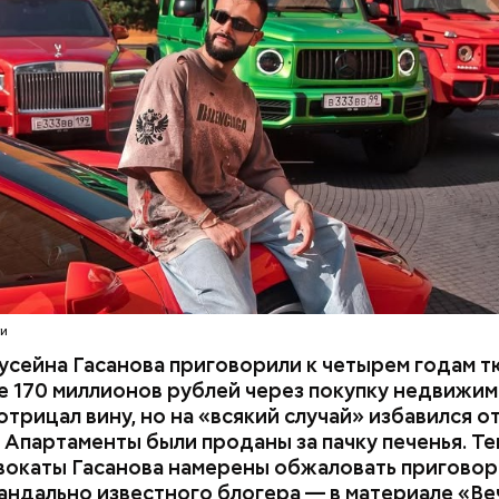
В тот же день мужчину
заочно арестовали
.
СЕЙНОВ
расследование. В квартире потерпевших установ
амеру видеонаблюдения. На записи попал 25-летн
их Артем Миссюра, который тайно приходил в кв
отчима и подсыпал им в еду химикаты. Также отра
его младшая сестра.
ти
усейна Гасанова приговорили к четырем годам т
 170 миллионов рублей через покупку недвижим
трицал вину, но на «всякий случай» избавился о
 Апартаменты были проданы за пачку печенья. Те
вокаты Гасанова намерены обжаловать приговор.
андально известного блогера — в материале «В