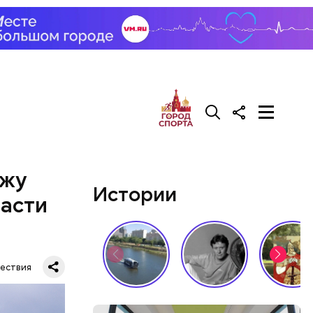
у. А чтобы
, Гасанов
о
покупал
ежу
Истории
ласти
ествия
й молодой
газине. 13