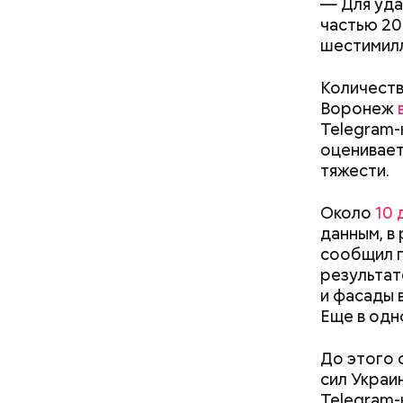
— Для уда
частью 20
шестимилл
Кто ещ
Количеств
Воронеж
Следовате
Telegram-
уклонился
оценивает
деньги он
тяжести.
счетами.
Около
10 
данным, в
сообщил г
результат
и фасады 
Еще в одн
До этого 
сил Украи
Telegram-