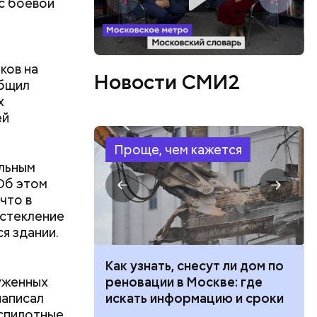
с боевой
ков на
Новости СМИ2
общил
ов
х
блей. Эти
ей
ственными
Проще, чем кажется
льным
 Об этом
что в
остекление
я здании.
 100 тысяч
Как узнать, снесут ли дом по
уженных
дарства при
реновации в Москве: где
написал
ии: кто может
искать информацию и сроки
еспилотные
 какие нужны