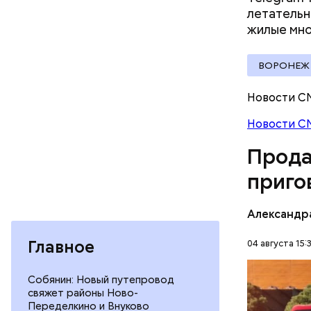
летательн
жилые
мно
ВОРОНЕЖ
Молодого 
Новости С
что плани
Новости С
посчитали
которая в
Прода
дней Мисс
приго
Фото: База
Александр
Главное
04 августа 15:
В мае 202
Собянин: Новый путепровод
Гусейна Г
свяжет районы Ново-
неуплате 
Переделкино и Внуково
НАЛОГИ