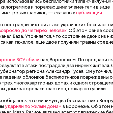
ра использовались беспилотники типа «Чаклун-В» 
 килограммов и поражающими элементами в виде
иметровых шариков, — сказано в
публикации
.
е был жертвой Миссюры
о пострадавших при атаке украинских беспилотни
возросло до четырех человек
. Об этом ранее со
ли считали, что в период с 2019 по 2021 год Гасан
канал Baza. Уточняется, что состояние двоих из ни
 от уплаты налогов на более чем 170 миллионов ру
ся как тяжелое, еще двое получили травмы средн
 якобы распределил между родственниками и соб
дронов ВСУ сбили
над Воронежем. По предварите
 результате атаки пострадали два мирных жителя.
убернатор региона Александр Гусев. Он уточнил, 
е падения обломков беспилотников повреждены 
в трех многоквартирных домах и одном строящемс
ом доме загорелась квартира, пожар потушили.
Как поменять батареи дома и
Как получить до
сообщалось, что минимум два беспилотника Воор
не получить штраф
рублей от госу
ны
ударили по жилым домам
в Воронеже. Об этом 
трудной ситуац
канал Mash. Регион активно атакуют вражеские б
претендовать и