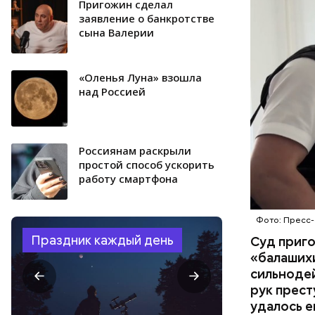
поставить
Пригожин сделал
ОТРАВЛЕ
направили
заявление о банкротстве
сына Валерии
сильнодей
СЛЕДСТВ
организм 
изъятой и
«Оленья Луна» взошла
над Россией
Россиянам раскрыли
простой способ ускорить
работу смартфона
Фото: Пресс-
Праздник каждый день
Суд приг
«балаших
сильнодей
рук прест
удалось е