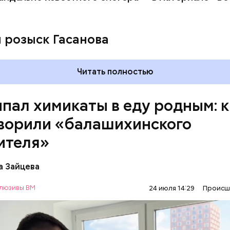
ay
deo
и розыск Гасанова
Читать полностью
пал химикаты в еду родным: к
ворили «балашихинского
ителя»
сс-служба ГСУ СК по Московской области
а Зайцева
люзивы ВМ
24 июля 14:29
Происш
ось в июне, когда двое супругов обратились в мес
с жалобами на плохое самочувствие. Врачи не смо