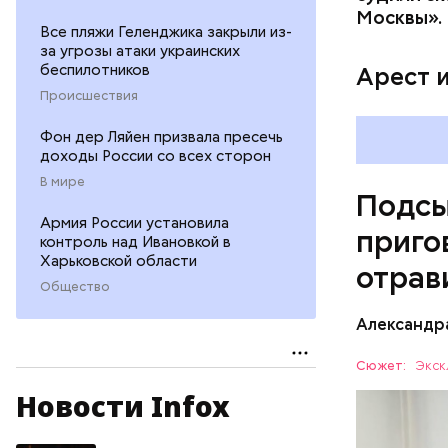
Pl
Москвы».
Все пляжи Геленджика закрыли из-
Vi
за угрозы атаки украинских
беспилотников
Арест 
Происшествия
Фон дер Ляйен призвала пресечь
доходы России со всех сторон
В мире
Подсы
Армия России установила
приго
контроль над Ивановкой в
Харьковской области
отрав
Общество
Видео: пре
Александр
Сюжет:
Экск
Новости Infox
Все начал
больницу 