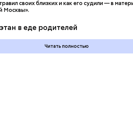
равил своих близких и как его судили — в матер
й Москвы».
ния пальцами ног
День разглядывания
одный день
горизонта и День пьяного
этан в еде родителей
ка: какие
курсанта: какие праздники
тмечают в России
отмечают в России и мире 5
уста
августа
Читать полностью