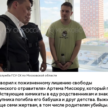
 им точный диагноз, после чего анализы потерпев
НИЯ
БАЛАШИХА
РОДИТЕЛИ
 на экспертизу. В них специалисты обнаружили
ствующий химикат дихлорэтан, который не мог по
ЕННЫЙ КОМИТЕТ
ЭКСПЕРТИЗЫ
супругов случайно. То же самое вещество нашли в 
з квартиры пострадавших.
служба ГСУ СК по Московской области
оворил к пожизненному лишению свободы
инского отравителя» Артема Миссюру, который 
ствующие химикаты в еду родственникам и знак
упника погибла его бабушка и друг детства. Выж
ще семи жертвам, в том числе родителям убийцы.