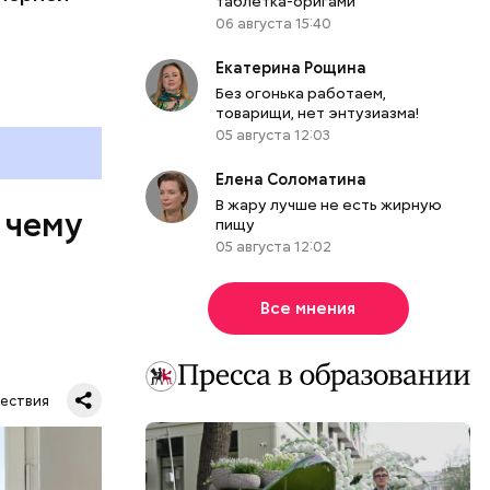
таблетка-оригами
06 августа 15:40
Екатерина Рощина
Без огонька работаем,
товарищи, нет энтузиазма!
05 августа 12:03
Елена Соломатина
В жару лучше не есть жирную
 чему
пищу
05 августа 12:02
Все мнения
ествия
тную
гли