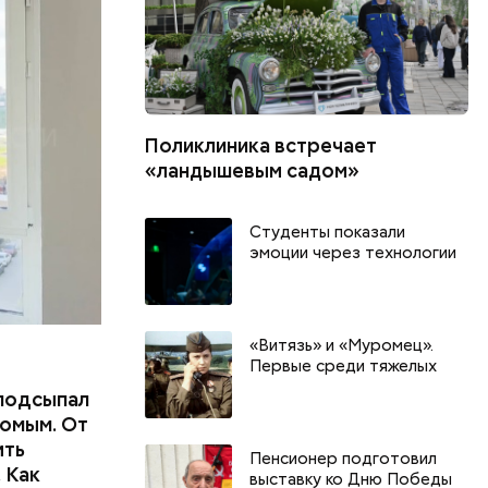
ших
пасть в
еде,
Поликлиника встречает
«ландышевым садом»
Студенты показали
эмоции через технологии
«Витязь» и «Муромец».
Первые среди тяжелых
подсыпал
омым. От
ить
Пенсионер подготовил
 Как
выставку ко Дню Победы